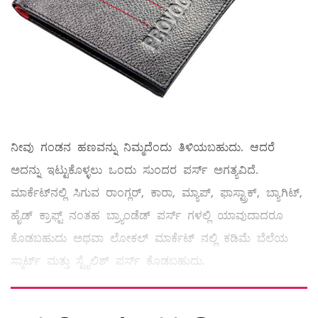
ನೀವು ಗಂಡನ ಹಣವನ್ನು ನಿಮ್ಮದೆಂದು ತಿಳಿಯಬಹುದು. ಆದರೆ
ಅದನ್ನು ಇಟ್ಟುಕೊಳ್ಳಲು ಒಂದು ಸುಂದರ ಪರ್ಸ್ ಅಗತ್ಯವಿದೆ.
ಮಾರ್ಕೆಟ್‌ನಲ್ಲಿ ಸಿಗುವ ರಾಂಗ್ಲರ್‌, ಕಾರಾ, ಮ್ಯಾಪ್‌, ಫಾಸ್ಟ್ರಾಕ್‌, ಬ್ಯಾಗಿಟ್‌,
ಹೈಡ್‌ ಕ್ರಾಫ್ಟ್ ನಂತಹ ಬ್ರ್ಯಾಂಡೆಡ್ ಪರ್ಸ್‌ ಗಳಲ್ಲಿ ಯಾವುದಾದರೂ
ಕೊಡಬಹುದು ಅಥವಾ ಲೋಕಲ್ ಮಾರ್ಕೆಟ್‌ ನಲ್ಲಿ ಕಡಿಮೆ ಬೆಲೆಯ
ಸ್ಮಾರ್ಟ್‌ ಮತ್ತು ಸ್ಟೈಲಿಶ್ ಪರ್ಸ್‌ ಕೊಡಬಹುದು.