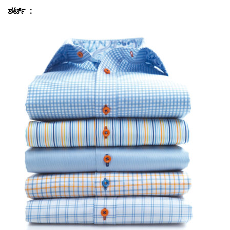
ಶರ್ಟ್
‌ :