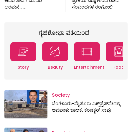
ಆದರ ಸೇವೆಗೆ ಮಾದರಿ
ಪ್ರೀತಿಯ ಬಣ್ಣಗಳಿಂದ ರಚಿಸಿ
ಅರಮನೆ…….
ಸಂಬಂಧಗಳ ರಂಗೋಲಿ
ಗೃಹಶೋಭಾ ವತಿಯಿಂದ
Story
Beauty
Entertainment
Food
Society
ಬೆಂಗಳೂರು-ಮೈಸೂರು ಎಕ್ಸ್​ಪ್ರೆಸ್‌ವೇನಲ್ಲಿ
ಅಪಘಾತ: ಚಾಲಕ, ಕಂಡಕ್ಟರ್ ಸಾವು