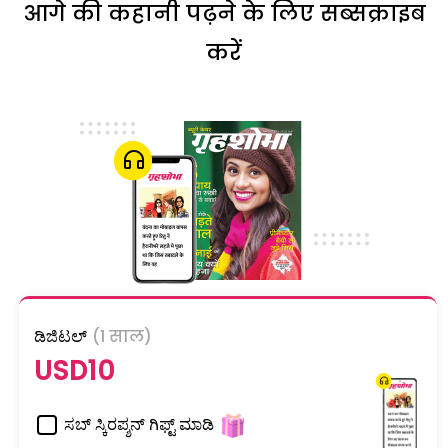
आगे की कहानी पढ़ने के लिए सब्सक्राइब
करें
ಡಿಜಿಟಲ್
(1 साल)
USD10
ಸಬ್ ಸ್ಕಿರಪ್ಶನ್ ಗಿಫ್ಟ್ ಮಾಡಿ