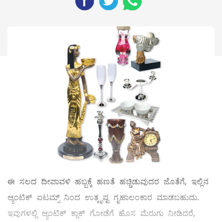
ಈ ಸಲದ ದೀಪಾವಳಿ ಹಬ್ಬಕ್ಕೆ ಹಣತೆ ಹಚ್ಚಿಡುವುದರ ಜೊತೆಗೆ, ಇಲ್ಲಿನ
ಆ್ಯಂಟಿಕ್‌ ಐಟಮ್ಸ್ ನಿಂದ ಉತ್ಕೃಷ್ಟ ಗೃಹಾಲಂಕಾರ ಮಾಡಬಹುದು.
ಇವುಗಳಲ್ಲಿ ಆ್ಯಂಟಿಕ್‌ ಕ್ಲಾಕ್‌ ಗೋಡೆಗೆ ಹೊಸ ಮೆರುಗು ನೀಡಿದರೆ,