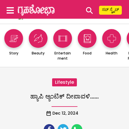
⚲
ಸಬ್ ಸ್ಕ್ರೈಬ್
Story
Beauty
Entertain
Food
Health
ment
Lifestyle
ಹ್ಯಾಪಿ ಆ್ಯಂಟಿಕ್ ದೀಪಾವಳಿ……
Dec 12, 2024