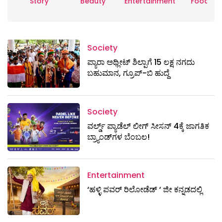
Story
Beauty
Entertainment
Food
Society
ಪ್ಯಾರಾ ಅಥ್ಲೀಟ್ ಶಿಲ್ಪಾಗೆ 15 ಲಕ್ಷ ನಗದು
ಬಹುಮಾನ, ಗ್ರೂಪ್-ಬಿ ಹುದ್ದೆ
Society
ವರ್ಲ್ಡ್ ಪ್ಯಾಡೆಲ್ ಲೀಗ್ ಸೀಸನ್ 4ಕ್ಕೆ ಜಾಗತಿಕ
ಬ್ರ್ಯಾಂಡ್‌ಗಳ ಬೆಂಬಲ!
Entertainment
‘ಹಳ್ಳಿ ಪವರ್ ರಿಲೋಡೆಡ್ ‘ ಜೀ ಕನ್ನಡದಲ್ಲಿ