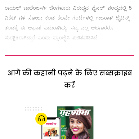
ರಾಯಲ್ ಚಾಲೆಂಜರ್ಸ್ ಬೆಂಗಳೂರು ವಿರುದ್ಧದ ಫೈನಲ್ ಪಂದ್ಯದಲ್ಲಿ 5
ವಿಕೆಟ್ ಗಳ ಸೋಲು ಕಂಡ ಕೆಲವೇ ಗಂಟೆಗಳಲ್ಲಿ ಗುಜರಾತ್ ಟೈಟನ್ಸ್
ತಂಡಕ್ಕೆ ಈ ಆಘಾತ ಎದುರಾಗಿದ್ದು, ಸದ್ಯ ಎಲ್ಲ ಆಟಗಾರರೂ
ಸುರಕ್ಷಿತರಾಗಿದ್ದಾರೆ ಎಂದು ಫ್ರಾಂಚೈಸಿ ಖಚಿತಪಡಿಸಿದೆ.
आगे की कहानी पढ़ने के लिए सब्सक्राइब
करें