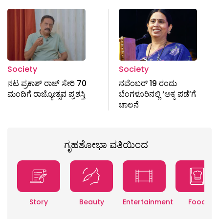
Society
Society
ನಟ ಪ್ರಕಾಶ್ ರಾಜ್ ಸೇರಿ 70
ನವೆಂಬರ್ 19 ರಂದು
ಮಂದಿಗೆ ರಾಜ್ಯೋತ್ಸವ ಪ್ರಶಸ್ತಿ
ಬೆಂಗಳೂರಿನಲ್ಲಿ ‘ಅಕ್ಕ ಪಡೆ’ಗೆ
ಚಾಲನೆ
ಗೃಹಶೋಭಾ ವತಿಯಿಂದ
Story
Beauty
Entertainment
Food