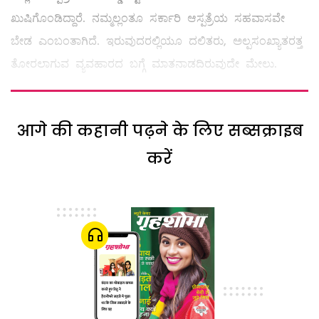
ಖುಷಿಗೊಂಡಿದ್ದಾರೆ. ನಮ್ಮಲ್ಲಂತೂ ಸರ್ಕಾರಿ ಆಸ್ಪತ್ರೆಯ ಸಹವಾಸವೇ
ಬೇಡ ಎಂಬಂತಾಗಿದೆ. ಇರುವುದರಲ್ಲಿಯೂ ದಲಿತರು, ಅಲ್ಪಸಂಖ್ಯಾತರತ್ತ
ತೋರಲಾಗುವ ವ್ಯವಹಾರದ ಬಗ್ಗೆ ಮಾತನಾಡದಿರುವುದೇ ಮೇಲು.
आगे की कहानी पढ़ने के लिए सब्सक्राइब
करें