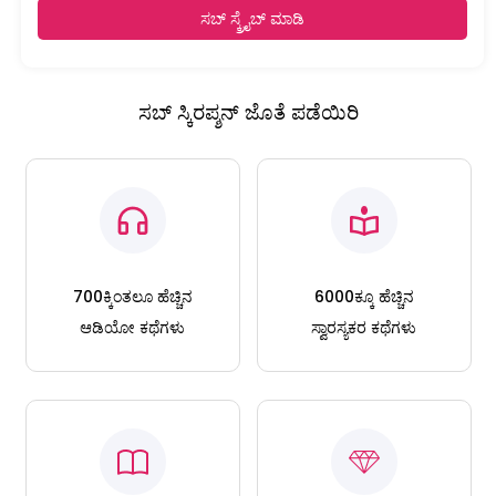
ಸಬ್ ಸ್ಕ್ರೈಬ್ ಮಾಡಿ
ಸಬ್ ಸ್ಕಿರಪ್ಶನ್ ಜೊತೆ ಪಡೆಯಿರಿ
700ಕ್ಕಿಂತಲೂ ಹೆಚ್ಚಿನ
6000ಕ್ಕೂ ಹೆಚ್ಚಿನ
ಆಡಿಯೋ ಕಥೆಗಳು
ಸ್ವಾರಸ್ಯಕರ ಕಥೆಗಳು