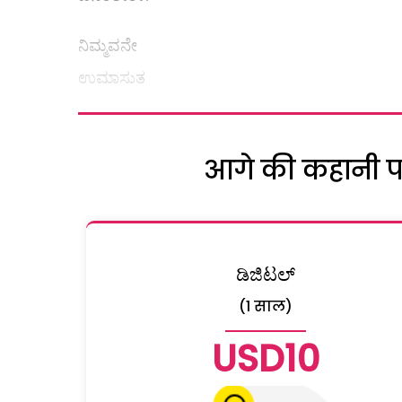
ನಿಮ್ಮವನೇ
ಉಮಾಸುತ
आगे की कहानी पढ़
ಡಿಜಿಟಲ್
(1 साल)
USD10