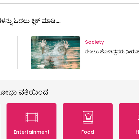
ಳನ್ನು ಓದಲು ಕ್ಲಿಕ್ ಮಾಡಿ....
Society
ಈಜಲು ಹೋಗಿದ್ದವರು ನೀರುಪ
ಶೋಭಾ ವತಿಯಿಂದ
Entertainment
Food
H