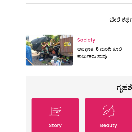
ಬೇರೆ ಕಥೆಗ
Society
ಅಪಘಾತ; 6 ಮಂದಿ ಕೂಲಿ
ಕಾರ್ಮಿಕರು ಸಾವು
ಗೃಹ
Story
Beauty