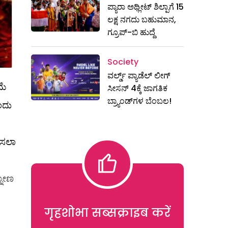
ಪ್ಯಾರಾ ಅಥ್ಲೀಟ್ ಶಿಲ್ಪಾಗೆ 15
ಲಕ್ಷ ನಗದು ಬಹುಮಾನ,
ಗ್ರೂಪ್-ಬಿ ಹುದ್ದೆ
Society
ವರ್ಲ್ಡ್ ಪ್ಯಾಡೆಲ್ ಲೀಗ್
ಮೆ
ಸೀಸನ್ 4ಕ್ಕೆ ಜಾಗತಿಕ
ಬ್ರ್ಯಾಂಡ್‌ಗಳ ಬೆಂಬಲ!
ಂದು
 ಸಲಾ
ನೋಣ
गृहशोभा सब्सक्राइब करें