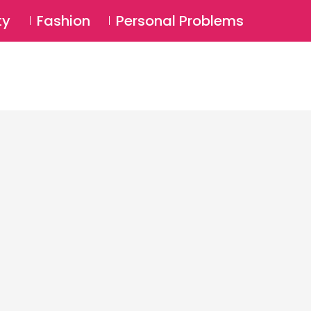
⚲
BSCRIBE
Login
ty
Fashion
Personal Problems
⚲