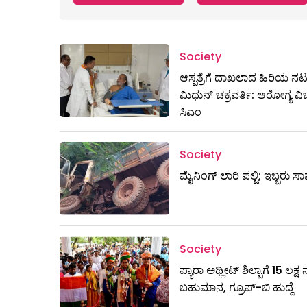
Society
ಆಸ್ಪತ್ರೆಗೆ ದಾಖಲಾದ ಹಿರಿಯ ನ
ಮಿಥುನ್​ ಚಕ್ರವರ್ತಿ: ಆರೋಗ್ಯ ವಿ
ಸಿಎಂ
Society
ಮೈನಿಂಗ್‌ ಲಾರಿ ಪಲ್ಟಿ; ಇಬ್ಬರು ಸಾ
Society
ಪ್ಯಾರಾ ಅಥ್ಲೀಟ್ ಶಿಲ್ಪಾಗೆ 15 ಲಕ್
ಬಹುಮಾನ, ಗ್ರೂಪ್-ಬಿ ಹುದ್ದೆ