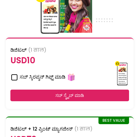
ಡಿಜಿಟಲ್
(1 साल)
USD10
ಸಬ್ ಸ್ಕಿರಪ್ಶನ್ ಗಿಫ್ಟ್ ಮಾಡಿ
ಸಬ್ ಸ್ಕ್ರೈಬ್ ಮಾಡಿ
ಡಿಜಿಟಲ್ + 12 ಪ್ರಿಂಟ್ ಮ್ಯಾಗಜೀನ್
(1 साल)