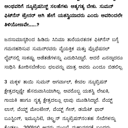
ಅಂಥವರಿಗೆ ನ್ಯೂಟ್ರಿಷನಿಸ್ಟ್ ಸಲಹೆಗಳು ಅತ್ಯಗತ್ಯ ಬೇಕು. ಸುಮನ್
ಫಿಟ್‌ನೆಸ್‌ ಟ್ರೇನರ್ ಆಗಿ ಹೇಗೆ ಯಶಸ್ವಿಯಾದರು ಎಂದು ಅವರಿಂದಲೇ
ತಿಳಿಯೋಣವೇ……..?
ಜನಸಾಮಾನ್ಯರಿಂದ ಹಿಡಿದು ಸಿನಿಮಾ ತಾರೆಯರತನಕ ಫಿಟ್‌ನೆಸ್‌ ಬಗ್ಗೆ
ಗಮನಹರಿಸುವ ಸುಮನ್‌ರವರು ವೈಯಕ್ತಿಕ ಮತ್ತು ಪ್ರೊಫೆಷನಲ್
ಲೈಫ್‌ನಲ್ಲಿ ಸಾಕಷ್ಟು ಅಡೆತಡೆಗಳನ್ನು ಎದುರಿಸಿದ್ದಾರೆ. ಆದರೆ ಏನನ್ನಾದರೂ
ಸಾಧಿಸಿ ತೋರಿಸಬೇಕೆಂಬ ಛಲವನ್ನು ಮಾತ್ರ ಅವರು ಎಂದೂ ಬಿಡಲಿಲ್ಲ.
3 ಮಕ್ಕಳ ತಾಯಿ ಸುಮನ್‌ ಅಗರ್ವಾಲ್, ಕೇವಲ ನ್ಯೂಟ್ರಿಷನ್‌
ಕ್ಷೇತ್ರದಲ್ಲಷ್ಟೇ ಹೆಸರುವಾಸಿಯಾಗಿಲ್ಲ. ಅವರೊಬ್ಬ ಯಶಸ್ವಿ ಲೇಖಕಿ,
ಗಾಯಕಿ ಹಾಗೂ ನೃತ್ಯ ಕ್ಷೇತ್ರದಲ್ಲೂ ಛಾಪು ಮೂಡಿಸಿದ್ದಾರೆ. ವೆಯ್ಟ್
ಲಾಸ್‌, ವೆಯ್ಟ್ ಮೇಂಟೇನ್‌, ವೆಯ್ಟ್ ಗೇನ್‌, ಡಯೆಟ್‌ ಫಾರ್‌
ಬೂಸ್ಟಿಂಗ್‌, ಇಮ್ಯೂನಿಟಿ, ಚಿಲ್ಡ್ರನ್‌ ನ್ಯೂಟ್ರಿಷನ್‌ನಂತಹ ಸೇವೆಗಳನ್ನು
ಕೊಡಲು 2001ರಲ್ಲಿ ಅವರು ಮುಂಬೈ ಮಹಾನಗರಕ್ಕೆ ಬಂದರು.