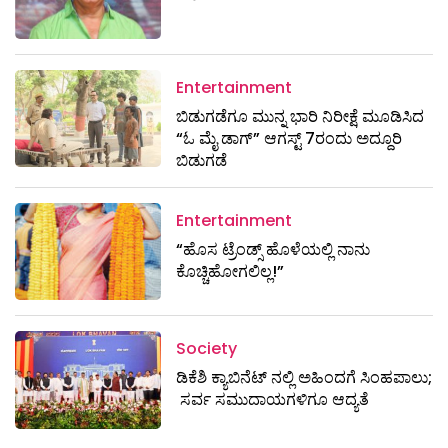
Entertainment
ಬಿಡುಗಡೆಗೂ ಮುನ್ನ ಭಾರಿ ನಿರೀಕ್ಷೆ ಮೂಡಿಸಿದ
“ಓ ಮೈ ಡಾಗ್” ಆಗಸ್ಟ್ 7ರಂದು ಅದ್ದೂರಿ
ಬಿಡುಗಡೆ
Entertainment
“ಹೊಸ ಟ್ರೆಂಡ್ಸ್ ಹೊಳೆಯಲ್ಲಿ ನಾನು
ಕೊಚ್ಚಿಹೋಗಲಿಲ್ಲ!”
Society
ಡಿಕೆಶಿ ಕ್ಯಾಬಿನೆಟ್​​​ ನಲ್ಲಿ ಅಹಿಂದಗೆ ಸಿಂಹಪಾಲು;
ಸರ್ವ ಸಮುದಾಯಗಳಿಗೂ ಆದ್ಯತೆ