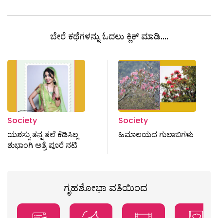
ಬೇರೆ ಕಥೆಗಳನ್ನು ಓದಲು ಕ್ಲಿಕ್ ಮಾಡಿ....
Society
Society
ಯಶಸ್ಸು ತನ್ನ ತಲೆ ಕೆಡಿಸಿಲ್ಲ
ಹಿಮಾಲಯದ ಗುಲಾಬಿಗಳು
ಶುಭಾಂಗಿ ಅತ್ರೆ ಪೂರೆ ನಟಿ
ಗೃಹಶೋಭಾ ವತಿಯಿಂದ