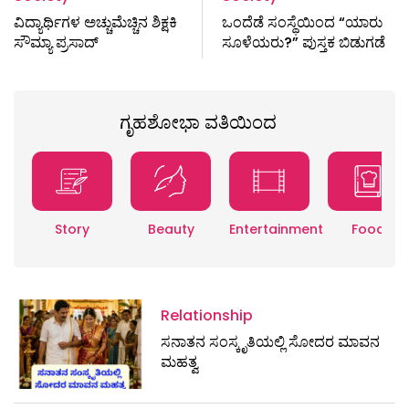
ವಿದ್ಯಾರ್ಥಿಗಳ ಅಚ್ಚುಮೆಚ್ಚಿನ ಶಿಕ್ಷಕಿ
ಒಂದೆಡೆ ಸಂಸ್ಥೆಯಿಂದ “ಯಾರು
ಸೌಮ್ಯಾ ಪ್ರಸಾದ್‌
ಸೂಳೆಯರು?” ಪುಸ್ತಕ ಬಿಡುಗಡೆ
ಗೃಹಶೋಭಾ ವತಿಯಿಂದ
Story
Beauty
Entertainment
Food
Relationship
ಸನಾತನ ಸಂಸ್ಕೃತಿಯಲ್ಲಿ ಸೋದರ ಮಾವನ
ಮಹತ್ವ