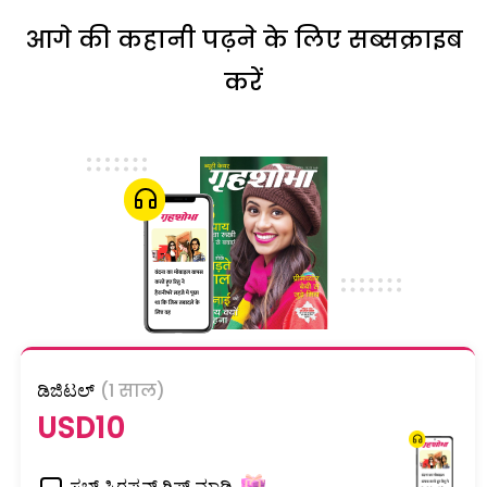
आगे की कहानी पढ़ने के लिए सब्सक्राइब
करें
ಡಿಜಿಟಲ್
(1 साल)
USD10
ಸಬ್ ಸ್ಕಿರಪ್ಶನ್ ಗಿಫ್ಟ್ ಮಾಡಿ