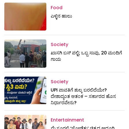
Food
ಎಳ್ಳಿನ ಹಾಲು
Society
ಖಾಸಗಿ ಬಸ್ ಪಲ್ಟಿ; ಒಬ್ಬ ಸಾವು, 20 ಮಂದಿಗೆ
ಗಾಯ
Society
UPI ಪಾವತಿಗೆ ಶುಲ್ಕ ಬರಲಿದೆಯೇ?
ದೇಶಾದ್ಯಂತ ಆತಂಕ – ಸರ್ಕಾರದ ಹೊಸ
ನಿರ್ಧಾರವೇನು?
Entertainment
ಮೈಸೂರಲ್ಲಿ ‘ಜೋಡೆತ್ತು’ ಚಿತ್ರದ ಅದ್ದೂರಿ