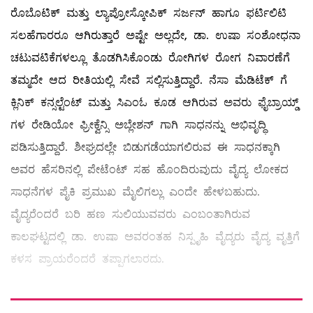
ರೊಬೊಟಿಕ್‌ ಮತ್ತು ಲ್ಯಾಪ್ರೋಸ್ಕೋಪಿಕ್‌ ಸರ್ಜನ್‌ ಹಾಗೂ ಫರ್ಟಿಲಿಟಿ
ಸಲಹೆಗಾರರೂ ಆಗಿರುತ್ತಾರೆ ಅಷ್ಟೇ ಅಲ್ಲದೇ, ಡಾ. ಉಷಾ ಸಂಶೋಧನಾ
ಚಟುವಟಿಕೆಗಳಲ್ಲೂ ತೊಡಗಿಸಿಕೊಂಡು ರೋಗಿಗಳ ರೋಗ ನಿವಾರಣೆಗೆ
ತಮ್ಮದೇ ಆದ ರೀತಿಯಲ್ಲಿ ಸೇವೆ ಸಲ್ಲಿಸುತ್ತಿದ್ದಾರೆ. ನೆಸಾ ಮೆಡಿಟೆಕ್‌ ಗೆ
ಕ್ಲಿನಿಕ್‌ ಕನ್ಸಲ್ಟೆಂಟ್‌ ಮತ್ತು ಸಿಎಂಓ ಕೂಡ ಆಗಿರುವ ಅವರು ಫೈಬ್ರಾಯ್ಡ್
ಗಳ ರೇಡಿಯೋ ಫ್ರೀಕ್ವೆನ್ಸಿ ಅಬ್ಲೇಶನ್‌ ಗಾಗಿ ಸಾಧನನ್ನು ಅಭಿವೃದ್ಧಿ
ಪಡಿಸುತ್ತಿದ್ದಾರೆ. ಶೀಘ್ರದಲ್ಲೇ ಬಿಡುಗಡೆಯಾಗಲಿರುವ ಈ ಸಾಧನಕ್ಕಾಗಿ
ಅವರ ಹೆಸರಿನಲ್ಲಿ ಪೇಟೆಂಟ್‌ ಸಹ ಹೊಂದಿರುವುದು ವೈದ್ಯ ಲೋಕದ
ಸಾಧನೆಗಳ ಪೈಕಿ ಪ್ರಮುಖ ಮೈಲಿಗಲ್ಲು ಎಂದೇ ಹೇಳಬಹುದು.
ವೈದ್ಯರೆಂದರೆ ಬರಿ ಹಣ ಸುಲಿಯುವವರು ಎಂಬಂತಾಗಿರುವ
ಕಾಲಘಟ್ಟದಲ್ಲಿ ಡಾ. ಉಷಾ ಅವರಂತಹ ನಿಸ್ಪೃಹಿ ವೈದ್ಯರು ವೈದ್ಯ ವೃತ್ತಿಗೆ
ಕಳಸ ಪ್ರಾಯರೆಂದರೆ ತಪ್ಪಾಗಲಾರದು.