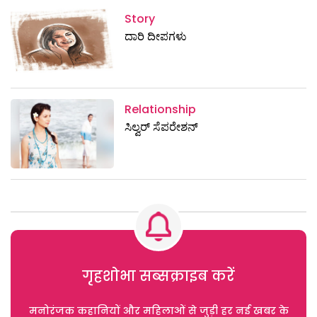
Story
ದಾರಿ ದೀಪಗಳು
Relationship
ಸಿಲ್ವರ್‌ ಸೆಪರೇಶನ್‌
गृहशोभा सब्सक्राइब करें
मनोरंजक कहानियों और महिलाओं से जुड़ी हर नई खबर के