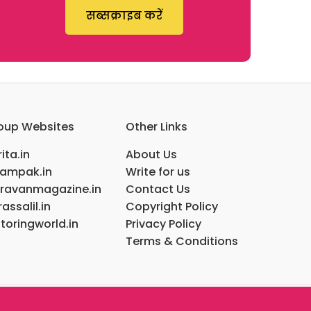
सब्सक्राइब करें
oup Websites
Other Links
ita.in
About Us
ampak.in
Write for us
ravanmagazine.in
Contact Us
assalil.in
Copyright Policy
toringworld.in
Privacy Policy
Terms & Conditions