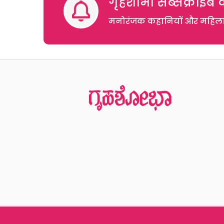
गृहशोभा सब्सक्राइब क
मनोरंजक कहानियों और महिलाओं