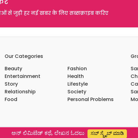
रें
 से जुड़ी हर नई खबर के लिए सब्सक्राइब करिए
Our Categories
Gr
Beauty
Fashion
Sar
Entertainment
Health
Ch
Story
Lifestyle
Ca
Relationship
Society
Sar
Food
Personal Problems
Mo
ಅನ್ ಲಿಮಿಟೆಡ್ ಕಥೆ, ಲೇಖನ ಓದಲು
ಸಬ್ ಸ್ಕ್ರೈಬ್ ಮಾಡಿ