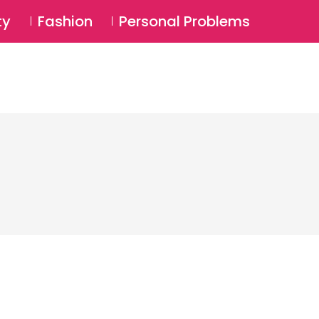
⚲
BSCRIBE
Login
ty
Fashion
Personal Problems
⚲