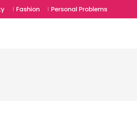
⚲
BSCRIBE
Login
ty
Fashion
Personal Problems
⚲