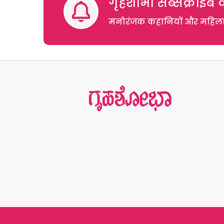
गृहशोभा सब्सक्राइब क
मनोरंजक कहानियों और महिलाओं