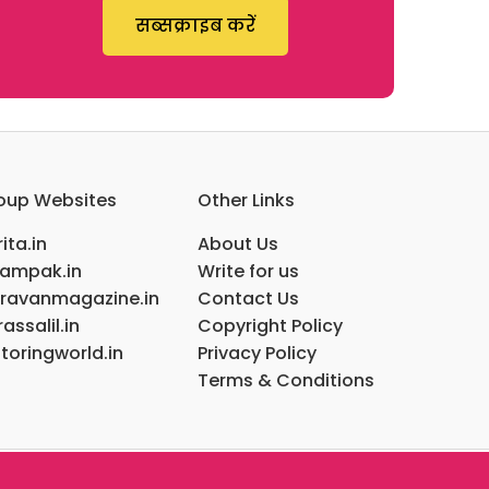
सब्सक्राइब करें
oup Websites
Other Links
ita.in
About Us
ampak.in
Write for us
ravanmagazine.in
Contact Us
assalil.in
Copyright Policy
toringworld.in
Privacy Policy
Terms & Conditions