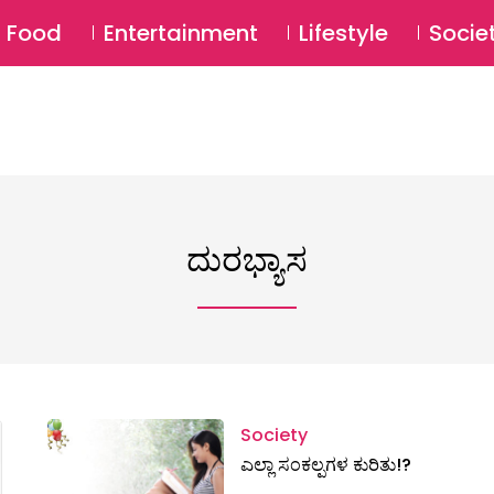
SU
Food
Entertainment
Lifestyle
Socie
ದುರಭ್ಯಾಸ
Society
ಎಲ್ಲಾ ಸಂಕಲ್ಪಗಳ ಕುರಿತು!?