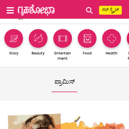
⚲
ಸಬ್ ಸ್ಕ್ರೈಬ್
Story
Beauty
Entertain
Food
Health
ment
ಪ್ರಾಮಿಸ್