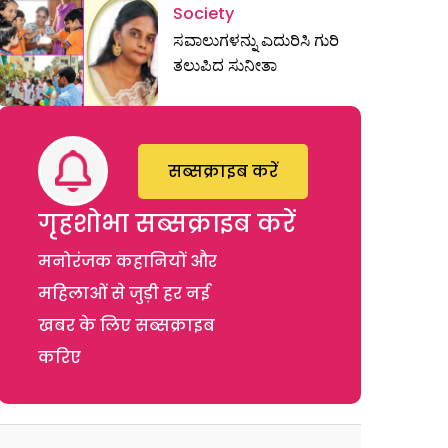
Society
ಸವಾಲುಗಳನ್ನು ಎದುರಿಸಿ ಗುರಿ
ತಲುಪಿದ ಸುನೀತಾ
सब्सक्राइब करें
गृहशोभा सब्सक्राइब करें
मनोरंजक कहानियों और
महिलाओं से जुड़ी हर नई
खबर के लिए सब्सक्राइब
करिए