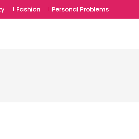
⚲
BSCRIBE
Login
ty
Fashion
Personal Problems
⚲