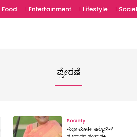
SU
Food
Entertainment
Lifestyle
Socie
ಪ್ರೇರಣೆ
Society
ಸುಧಾ ಮೂರ್ತಿ ಇನ್ಫೋಸಿಸ್
ಪ್ರತಿಷ್ಠಾನದ ಸಂಸ್ಥಾಪಕಿ