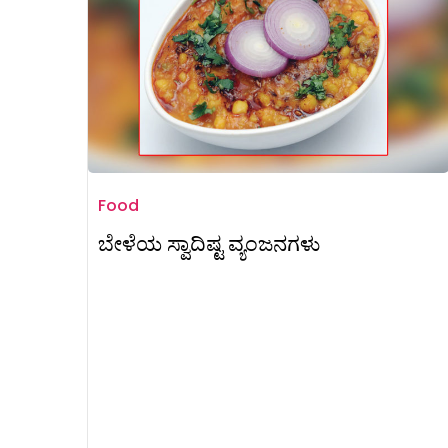
Food
ಬೇಳೆಯ ಸ್ವಾದಿಷ್ಟ ವ್ಯಂಜನಗಳು