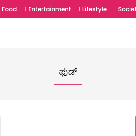
SU
Food
Entertainment
Lifestyle
Socie
ಫುಡ್