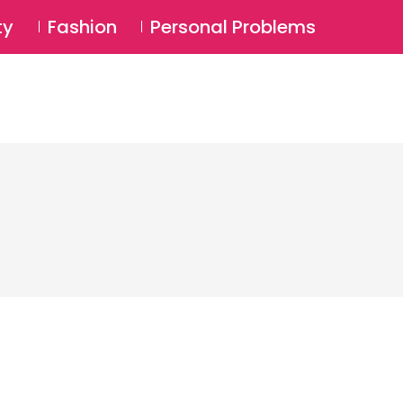
⚲
BSCRIBE
Login
ty
Fashion
Personal Problems
⚲