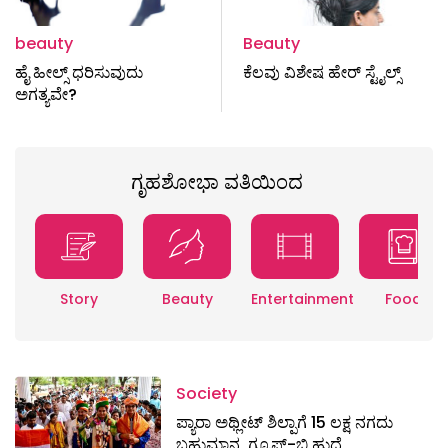
beauty
Beauty
ಹೈ ಹೀಲ್ಸ್ ಧರಿಸುವುದು
ಕೆಲವು ವಿಶೇಷ ಹೇರ್ ಸ್ಟೈಲ್ಸ್
ಅಗತ್ಯವೇ?
ಗೃಹಶೋಭಾ ವತಿಯಿಂದ
Story
Beauty
Entertainment
Food
Society
ಪ್ಯಾರಾ ಅಥ್ಲೀಟ್ ಶಿಲ್ಪಾಗೆ 15 ಲಕ್ಷ ನಗದು
ಬಹುಮಾನ, ಗ್ರೂಪ್-ಬಿ ಹುದ್ದೆ