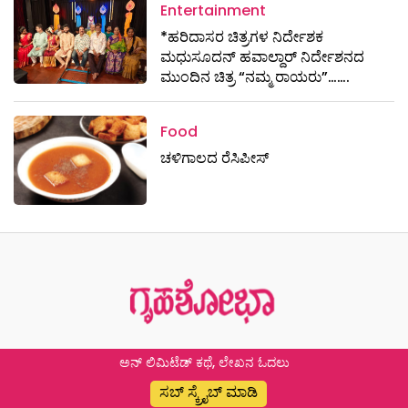
Entertainment
*ಹರಿದಾಸರ ಚಿತ್ರಗಳ ನಿರ್ದೇಶಕ
ಮಧುಸೂದನ್ ಹವಾಲ್ದಾರ್ ನಿರ್ದೇಶನದ
ಮುಂದಿನ ಚಿತ್ರ “ನಮ್ಮ ರಾಯರು”…….
Food
ಚಳಿಗಾಲದ ರೆಸಿಪೀಸ್
ಅನ್ ಲಿಮಿಟೆಡ್ ಕಥೆ, ಲೇಖನ ಓದಲು
ಸಬ್ ಸ್ಕ್ರೈಬ್ ಮಾಡಿ