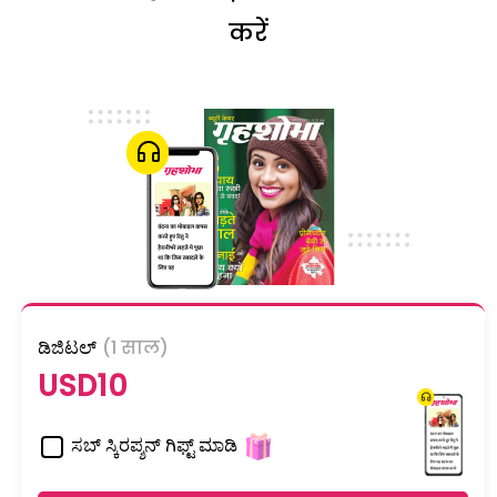
करें
ಡಿಜಿಟಲ್
(1 साल)
USD10
ಸಬ್ ಸ್ಕಿರಪ್ಶನ್ ಗಿಫ್ಟ್ ಮಾಡಿ