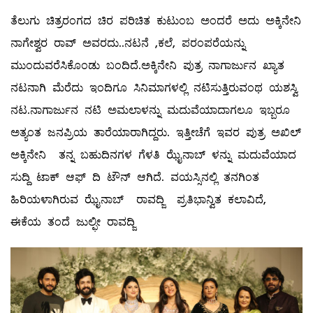
ತೆಲುಗು ಚಿತ್ರರಂಗದ ಚಿರ ಪರಿಚಿತ ಕುಟುಂಬ ಅಂದರೆ ಅದು ಅಕ್ಕಿನೇನಿ
ನಾಗೇಶ್ವರ ರಾವ್ ಅವರದು..ನಟನೆ ,ಕಲೆ, ಪರಂಪರೆಯನ್ನು
ಮುಂದುವರೆಸಿಕೊಂಡು ಬಂದಿದೆ.ಅಕ್ಕಿನೇನಿ ಪುತ್ರ ನಾಗಾರ್ಜುನ ಖ್ಯಾತ
ನಟನಾಗಿ ಮೆರೆದು ಇಂದಿಗೂ ಸಿನಿಮಾಗಳಲ್ಲಿ ನಟಿಸುತ್ತಿರುವಂಥ ಯಶಸ್ವಿ
ನಟ.ನಾಗಾರ್ಜುನ ನಟಿ ಅಮಲಾಳನ್ನು ಮದುವೆಯಾದಾಗಲೂ ಇಬ್ಬರೂ
ಅತ್ಯಂತ ಜನಪ್ರಿಯ ತಾರೆಯಾರಾಗಿದ್ದರು. ಇತ್ತೀಚೆಗೆ ಇವರ ಪುತ್ರ ಅಖಿಲ್
ಅಕ್ಕಿನೇನಿ ತನ್ನ ಬಹುದಿನಗಳ ಗೆಳತಿ ಝೈನಾಬ್ ಳನ್ನು ಮದುವೆಯಾದ
ಸುದ್ದಿ ಟಾಕ್ ಆಫ್ ದಿ ಟೌನ್ ಆಗಿದೆ. ವಯಸ್ಸಿನಲ್ಲಿ ತನಗಿಂತ
ಹಿರಿಯಳಾಗಿರುವ ಝೈನಾಬ್ ರಾವದ್ಜಿ ಪ್ರತಿಭಾನ್ವಿತ ಕಲಾವಿದೆ,
ಈಕೆಯ ತಂದೆ ಜುಲ್ಫೀ ರಾವದ್ಜಿ