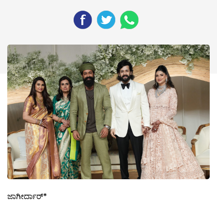
ಜಾಗೀರ್ದಾರ್*