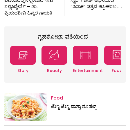
ವಿಷಯದಲ್ಲಿ ನನ್ನಿಂದಾದ ಸೇವೆ
ಸ್ಟಾರ್ ಗಣೇಶ್ ಅಭಿನಯದ
ಸಲ್ಲಿಸಿದ್ದೇನೆ!” – ಡಾ.
“ಪಿನಾಕ” ಚಿತ್ರದ ಚಿತ್ರೀಕರಣ… .
ಪ್ರಿಯದರ್ಶಿನಿ ಹಿನ್ನೆಲೆ ಗಾಯಕಿ
ಗೃಹಶೋಭಾ ವತಿಯಿಂದ
Story
Beauty
Entertainment
Food
Food
ಟೇಸ್ಟಿ ಟೇಸ್ಟಿ ಪಾಸ್ತಾ ನೂಡಲ್ಸ್