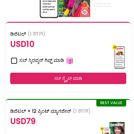
ಡಿಜಿಟಲ್
(1 साल)
USD10
ಸಬ್ ಸ್ಕಿರಪ್ಶನ್ ಗಿಫ್ಟ್ ಮಾಡಿ
ಸಬ್ ಸ್ಕ್ರೈಬ್ ಮಾಡಿ
ಡಿಜಿಟಲ್ + 12 ಪ್ರಿಂಟ್ ಮ್ಯಾಗಜೀನ್
(1 साल)
USD79