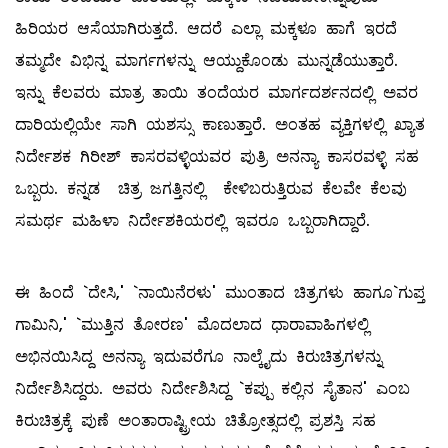
ಹಿರಿಯರ ಆಸೆಯಾಗಿರುತ್ತದೆ. ಆದರೆ ಎಲ್ಲಾ ಮಕ್ಕಳೂ ಹಾಗೆ ಇರದೆ
ತಮ್ಮದೇ ವಿಭಿನ್ನ ಮಾರ್ಗಗಳನ್ನು ಆಯ್ದುಕೊಂಡು ಮುನ್ನಡೆಯುತ್ತಾರೆ.
ಇನ್ನು ಕೆಲವರು ಮಾತ್ರ ತಾಯಿ ತಂದೆಯರ ಮಾರ್ಗದರ್ಶನದಲ್ಲಿ ಅವರ
ದಾರಿಯಲ್ಲಿಯೇ ಸಾಗಿ ಯಶಸ್ಸು ಕಾಣುತ್ತಾರೆ. ಅಂತಹ ವ್ಯಕ್ತಿಗಳಲ್ಲಿ ಖ್ಯಾತ
ನಿರ್ದೇಶಕ ಗಿರೀಶ್ ಕಾಸರವಳ್ಳಿಯವರ ಪುತ್ರಿ ಅನನ್ಯಾ ಕಾಸರವಳ್ಳಿ ಸಹ
ಒಬ್ಬರು. ಕನ್ನಡ ಚಿತ್ರ ಜಗತ್ತಿನಲ್ಲಿ ಕೇಳಿಬರುತ್ತಿರುವ ಕೆಲವೇ ಕೆಲವು
ಸಮರ್ಥ ಮಹಿಳಾ ನಿರ್ದೇಶಕಿಯರಲ್ಲಿ ಇವರೂ ಒಬ್ಬರಾಗಿದ್ದಾರೆ.
ಈ ಹಿಂದೆ `ದೇಸಿ,' `ನಾಯಿನೆರಳು' ಮುಂತಾದ ಚಿತ್ರಗಳು ಹಾಗೂ`ಗುಪ್ತ
ಗಾಮಿನಿ,' `ಮುತ್ತಿನ ತೋರಣ' ಮೊದಲಾದ ಧಾರಾವಾಹಿಗಳಲ್ಲಿ
ಅಭಿನಯಿಸಿದ್ದ ಅನನ್ಯಾ ಇದುವರೆಗೂ ನಾಲ್ಕೈದು ಕಿರುಚಿತ್ರಗಳನ್ನು
ನಿರ್ದೇಶಿಸಿದ್ದರು. ಅವರು ನಿರ್ದೇಶಿಸಿದ್ದ `ಕಪ್ಪು ಕಲ್ಲಿನ ಸೈತಾನ' ಎಂಬ
ಕಿರುಚಿತ್ರಕ್ಕೆ ಪುಣೆ ಅಂತಾರಾಷ್ಟ್ರೀಯ ಚಿತ್ರೋತ್ಸದಲ್ಲಿ ಪ್ರಶಸ್ತಿ ಸಹ