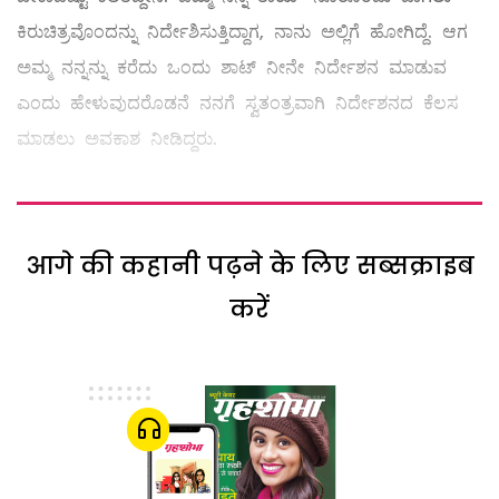
ಕಿರುಚಿತ್ರವೊಂದನ್ನು ನಿರ್ದೇಶಿಸುತ್ತಿದ್ದಾಗ, ನಾನು ಅಲ್ಲಿಗೆ ಹೋಗಿದ್ದೆ. ಆಗ
ಅಮ್ಮ ನನ್ನನ್ನು ಕರೆದು ಒಂದು ಶಾಟ್‌ ನೀನೇ ನಿರ್ದೇಶನ ಮಾಡುವ
ಎಂದು ಹೇಳುವುದರೊಡನೆ ನನಗೆ ಸ್ವತಂತ್ರವಾಗಿ ನಿರ್ದೇಶನದ ಕೆಲಸ
ಮಾಡಲು ಅವಕಾಶ ನೀಡಿದ್ದರು.
आगे की कहानी पढ़ने के लिए सब्सक्राइब
करें