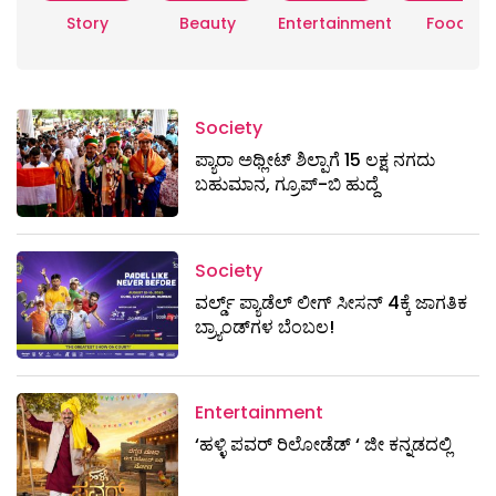
Story
Beauty
Entertainment
Food
Society
ಪ್ಯಾರಾ ಅಥ್ಲೀಟ್ ಶಿಲ್ಪಾಗೆ 15 ಲಕ್ಷ ನಗದು
ಬಹುಮಾನ, ಗ್ರೂಪ್-ಬಿ ಹುದ್ದೆ
Society
ವರ್ಲ್ಡ್ ಪ್ಯಾಡೆಲ್ ಲೀಗ್ ಸೀಸನ್ 4ಕ್ಕೆ ಜಾಗತಿಕ
ಬ್ರ್ಯಾಂಡ್‌ಗಳ ಬೆಂಬಲ!
Entertainment
‘ಹಳ್ಳಿ ಪವರ್ ರಿಲೋಡೆಡ್ ‘ ಜೀ ಕನ್ನಡದಲ್ಲಿ