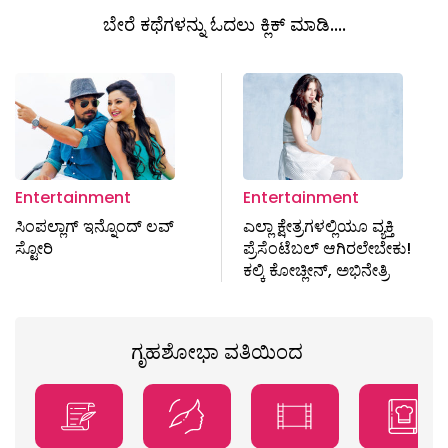
ಬೇರೆ ಕಥೆಗಳನ್ನು ಓದಲು ಕ್ಲಿಕ್ ಮಾಡಿ....
Entertainment
Entertainment
ಸಿಂಪಲ್ಲಾಗ್ ಇನ್ನೊಂದ್ ಲವ್
ಎಲ್ಲಾ ಕ್ಷೇತ್ರಗಳಲ್ಲಿಯೂ ವ್ಯಕ್ತಿ
ಸ್ಟೋರಿ
ಪ್ರೆಸೆಂಟೆಬಲ್ ಆಗಿರಲೇಬೇಕು!
ಕಲ್ಕಿ ಕೋಚ್ಲೀನ್, ಅಭಿನೇತ್ರಿ
ಗೃಹಶೋಭಾ ವತಿಯಿಂದ