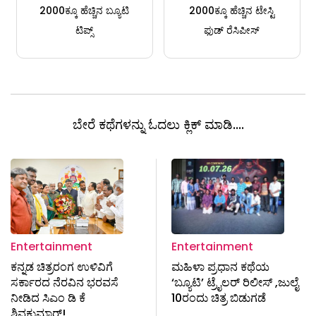
2000ಕ್ಕೂ ಹೆಚ್ಚಿನ ಬ್ಯೂಟಿ
2000ಕ್ಕೂ ಹೆಚ್ಚಿನ ಟೇಸ್ಟಿ
ಟಿಪ್ಸ್
ಫುಡ್ ರೆಸಿಪೀಸ್
ಬೇರೆ ಕಥೆಗಳನ್ನು ಓದಲು ಕ್ಲಿಕ್ ಮಾಡಿ....
Entertainment
Entertainment
ಕನ್ನಡ ಚಿತ್ರರಂಗ ಉಳಿವಿಗೆ
ಮಹಿಳಾ ಪ್ರಧಾನ ಕಥೆಯ
ಸರ್ಕಾರದ ನೆರವಿನ ಭರವಸೆ
‘ಬ್ಯೂಟಿ’ ಟ್ರೈಲರ್‌ ರಿಲೀಸ್ ,ಜುಲೈ
ನೀಡಿದ ಸಿಎಂ ಡಿ‌ ಕೆ
10ರಂದು ಚಿತ್ರ ಬಿಡುಗಡೆ
ಶಿವಕುಮಾರ್!