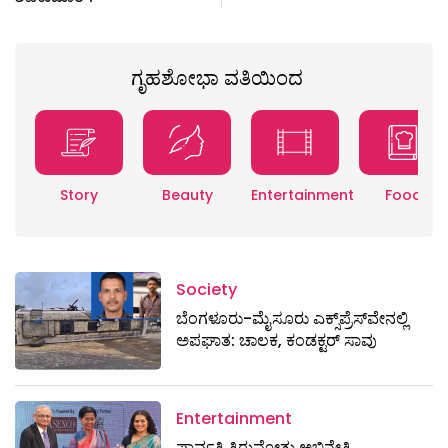
ಗೃಹಶೋಭಾ ವತಿಯಿಂದ
Story
Beauty
Entertainment
Food
Society
ಬೆಂಗಳೂರು-ಮೈಸೂರು ಎಕ್ಸ್​ಪ್ರೆಸ್‌ವೇನಲ್ಲಿ
ಅಪಘಾತ: ಚಾಲಕ, ಕಂಡಕ್ಟರ್ ಸಾವು
Entertainment
ಪಾರ್ವತಿ ತಿರುವೋತ್ತು ಅಭಿನೇತ್ರಿ