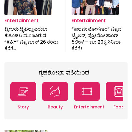
Entertainment
Entertainment
ಟ್ರೇಲರು,ಟೈಟಲ್ಲು ಎರಡೂ
“ಕಾಲವೇ ಮೋಸಗಾರ” ಚಿತ್ರದ
ಕುತೂಹಲ ಮೂಡಿಸಿರುವ
ಟ್ರೈಲರ್, ಪ್ರೋಮೋ ಸಾಂಗ್
“X&Y” ಚಿತ್ರ ಜೂನ್ 26 ರಂದು
ರಿಲೀಸ್ – ಜೂ.20ಕ್ಕೆ ಸಿನಿಮಾ
ತೆರೆಗೆ…
ತೆರೆಗೆ!
ಗೃಹಶೋಭಾ ವತಿಯಿಂದ
Story
Beauty
Entertainment
Food