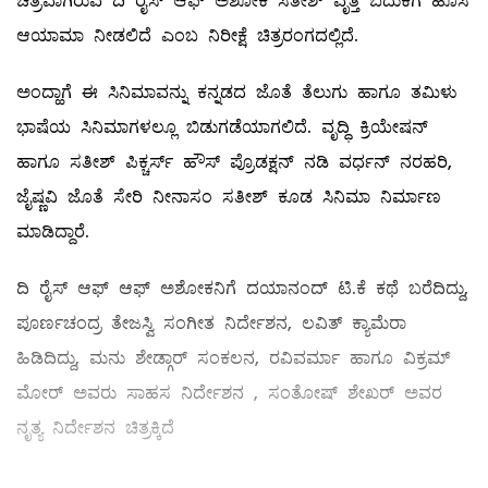
ಚಿತ್ರವಾಗಿರುವ ದಿ ರೈಸ್ ಆಫ್ ಅಶೋಕ ಸತೀಶ್ ವೃತ್ತಿ ಬದುಕಿಗೆ ಹೊಸ
ಆಯಾಮಾ ನೀಡಲಿದೆ ಎಂಬ ನಿರೀಕ್ಷೆ ಚಿತ್ರರಂಗದಲ್ಲಿದೆ.
ಅಂದ್ಹಾಗೆ ಈ ಸಿನಿಮಾವನ್ನು ಕನ್ನಡದ ಜೊತೆ ತೆಲುಗು ಹಾಗೂ ತಮಿಳು
ಭಾಷೆಯ ಸಿನಿಮಾಗಳಲ್ಲೂ ಬಿಡುಗಡೆಯಾಗಲಿದೆ. ವೃದ್ಧಿ ಕ್ರಿಯೇಷನ್
ಹಾಗೂ ಸತೀಶ್ ಪಿಕ್ಚರ್ಸ್ ಹೌಸ್ ಪ್ರೊಡಕ್ಷನ್ ನಡಿ ವರ್ಧನ್ ನರಹರಿ,
ಜೈಷ್ಣವಿ ಜೊತೆ ಸೇರಿ ನೀನಾಸಂ ಸತೀಶ್ ಕೂಡ ಸಿನಿಮಾ ನಿರ್ಮಾಣ
ಮಾಡಿದ್ದಾರೆ.
ದಿ ರೈಸ್ ಆಫ್ ಆಫ್ ಅಶೋಕನಿಗೆ ದಯಾನಂದ್ ಟಿ.ಕೆ ಕಥೆ ಬರೆದಿದ್ದು,
ಪೂರ್ಣಚಂದ್ರ ತೇಜಸ್ವಿ ಸಂಗೀತ ನಿರ್ದೇಶನ, ಲವಿತ್ ಕ್ಯಾಮೆರಾ
ಹಿಡಿದಿದ್ದು, ಮನು ಶೇಡ್ಗಾರ್ ಸಂಕಲನ, ರವಿವರ್ಮಾ ಹಾಗೂ ವಿಕ್ರಮ್
ಮೋರ್ ಅವರು ಸಾಹಸ ನಿರ್ದೇಶನ , ಸಂತೋಷ್ ಶೇಖರ್ ಅವರ
ನೃತ್ಯ ನಿರ್ದೇಶನ ಚಿತ್ರಕ್ಕಿದೆ