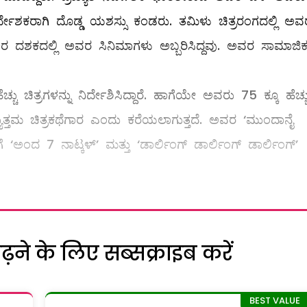
ಿರ್ದೇಶಕರಾಗಿ ದೊಡ್ಡ ಯಶಸ್ಸು ಕಂಡರು. ತಮಿಳು ಚಿತ್ರರಂಗದಲ್ಲಿ ಅವ
ು 90ರ ದಶಕದಲ್ಲಿ ಅವರ ಸಿನಿಮಾಗಳು ಅಬ್ಬರಿಸಿದ್ದವು. ಅವರ ಸಾಮಾಜಿ
್ಚು ಚಿತ್ರಗಳನ್ನು ನಿರ್ದೇಶಿಸಿದ್ದಾರೆ. ಹಾಗೆಯೇ ಅವರು 75 ಕ್ಕೂ ಹೆಚ್ಚ
ಅತ್ಯುತ್ತಮ ಚಿತ್ರಕಥೆಗಾರ ಎಂದು ಕರೆಯಲಾಗುತ್ತದೆ. ಅವರ ‘ಮುಂದಾನೈ
ೆ ‘ಅಂದ 7 ನಾಟ್ಕಳ್’ ಮತ್ತು ‘ಡಾರ್ಲಿಂಗ್ ಡಾರ್ಲಿಂಗ್ ಡಾರ್ಲಿಂಗ್’
ने के लिए सब्सक्राइब करें