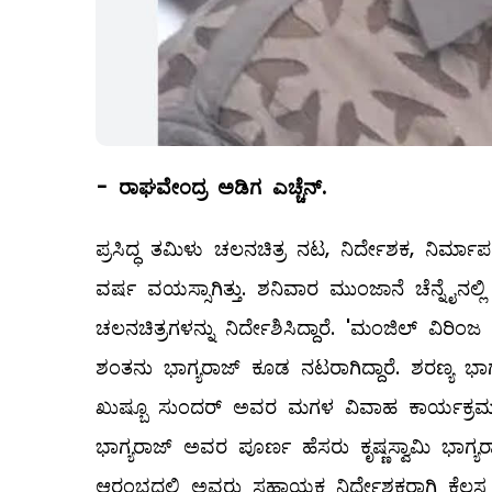
-
ರಾಘವೇಂದ್ರ ಅಡಿಗ ಎಚ್ಚೆನ್.
ಪ್ರಸಿದ್ಧ ತಮಿಳು ಚಲನಚಿತ್ರ ನಟ, ನಿರ್ದೇಶಕ, ನಿರ್ಮಾಪ
ವರ್ಷ ವಯಸ್ಸಾಗಿತ್ತು. ಶನಿವಾರ ಮುಂಜಾನೆ ಚೆನ್ನೈನ
ಚಲನಚಿತ್ರಗಳನ್ನು ನಿರ್ದೇಶಿಸಿದ್ದಾರೆ. 'ಮಂಜಿಲ್ ವಿರ
ಶಂತನು ಭಾಗ್ಯರಾಜ್ ಕೂಡ ನಟರಾಗಿದ್ದಾರೆ. ಶರಣ್ಯ ಭಾ
ಖುಷ್ಬೂ ಸುಂದರ್ ಅವರ ಮಗಳ ವಿವಾಹ ಕಾರ್ಯಕ್ರಮದಲ್
ಭಾಗ್ಯರಾಜ್ ಅವರ ಪೂರ್ಣ ಹೆಸರು ಕೃಷ್ಣಸ್ವಾಮಿ ಭಾಗ್ಯ
ಆರಂಭದಲ್ಲಿ ಅವರು ಸಹಾಯಕ ನಿರ್ದೇಶಕರಾಗಿ ಕೆಲಸ 