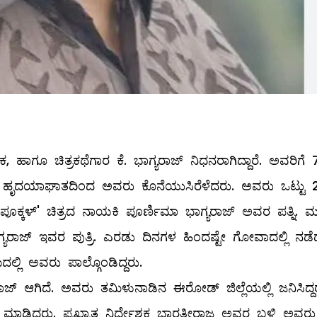
ಕ, ಹಾಗೂ ಚಿತ್ರಕಥೆಗಾರ ಕೆ. ಭಾಗ್ಯರಾಜ್ ನಿಧನರಾಗಿದ್ದಾರೆ. ಅವರಿಗೆ 
ಲ್ಲಿ ಹೃದಯಾಘಾತದಿಂದ ಅವರು ಕೊನೆಯುಸಿರೆಳೆದರು. ಅವರು ಒಟ್ಟು 
ಿಂಜ ಪೂಕ್ಕಳ್' ಚಿತ್ರದ ನಾಯಕಿ ಪೂರ್ಣಿಮಾ ಭಾಗ್ಯರಾಜ್ ಅವರ ಪತ್ನಿ. 
ಗ್ಯರಾಜ್ ಇವರ ಪುತ್ರಿ. ಎರಡು ದಿನಗಳ ಹಿಂದಷ್ಟೇ ಗೋವಾದಲ್ಲಿ ನಡೆ
ಲಿ ಅವರು ಪಾಲ್ಗೊಂಡಿದ್ದರು.
ರಾಜ್ ಆಗಿದೆ. ಅವರು ತಮಿಳುನಾಡಿನ ಈರೋಡ್ ಜಿಲ್ಲೆಯಲ್ಲಿ ಜನಿಸಿದ್ದ
ಮಾಡಿದ್ದರು. ಪ್ರಖ್ಯಾತ ನಿರ್ದೇಶಕ ಭಾರತೀರಾಜ ಅವರ ಬಳಿ ಅವರು