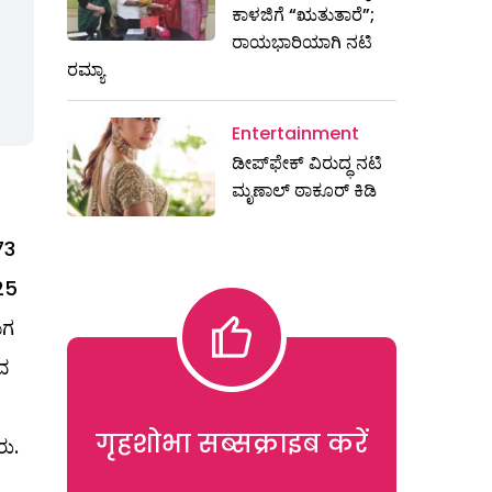
ಕಾಳಜಿಗೆ “ಋತುತಾರೆ”;
ರಾಯಭಾರಿಯಾಗಿ ನಟಿ
ರಮ್ಯಾ
Entertainment
ಡೀಪ್‌ಫೇಕ್ ವಿರುದ್ಧ ನಟಿ
ಮೃಣಾಲ್ ಠಾಕೂರ್ ಕಿಡಿ
73
25
ಮಗ
ದ
गृहशोभा सब्सक्राइब करें
ರು.