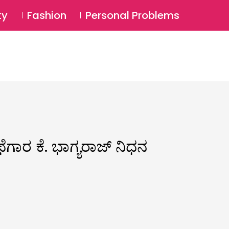
⚲
BSCRIBE
Login
ty
Fashion
Personal Problems
⚲
ಥೆಗಾರ ಕೆ. ಭಾಗ್ಯರಾಜ್ ನಿಧನ