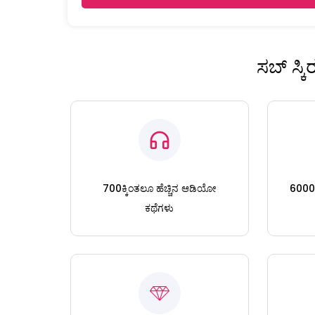
ಸಬ್ ಸ್ಕ
700ಕ್ಕಿಂತಲೂ ಹೆಚ್ಚಿನ ಆಡಿಯೋ
6000ಕ್
ಕಥೆಗಳು