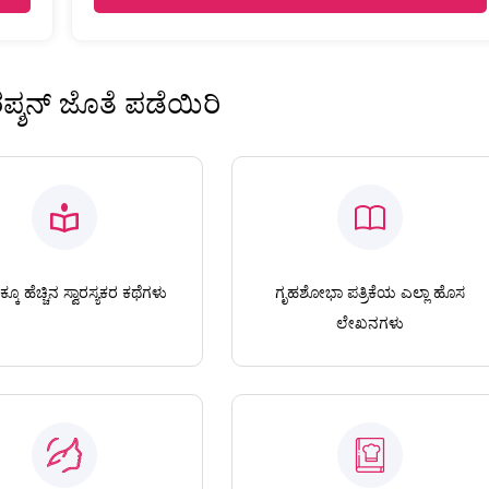
ಿರಪ್ಶನ್ ಜೊತೆ ಪಡೆಯಿರಿ
ಕೂ ಹೆಚ್ಚಿನ ಸ್ವಾರಸ್ಯಕರ ಕಥೆಗಳು
ಗೃಹಶೋಭಾ ಪತ್ರಿಕೆಯ ಎಲ್ಲಾ ಹೊಸ
ಲೇಖನಗಳು