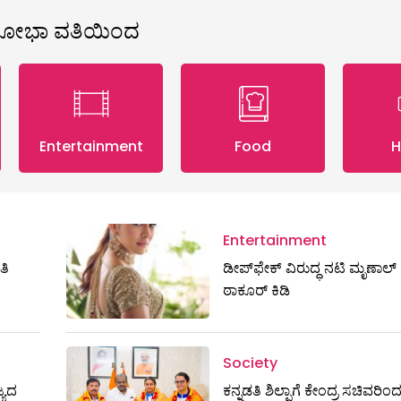
ಶೋಭಾ ವತಿಯಿಂದ
Entertainment
Food
H
Entertainment
ತಿ
ಡೀಪ್‌ಫೇಕ್ ವಿರುದ್ಧ ನಟಿ ಮೃಣಾಲ್
ಠಾಕೂರ್ ಕಿಡಿ
Society
್ಯದ
ಕನ್ನಡತಿ ಶಿಲ್ಪಾಗೆ ಕೇಂದ್ರ ಸಚಿವರಿಂ