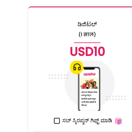
ಡಿಜಿಟಲ್
(1 साल)
USD10
ಸಬ್ ಸ್ಕಿರಪ್ಶನ್ ಗಿಫ್ಟ್ ಮಾಡಿ