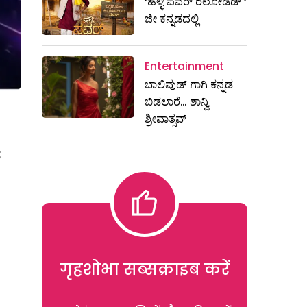
‘ಹಳ್ಳಿ ಪವರ್ ರಿಲೋಡೆಡ್ ‘
ಜೀ ಕನ್ನಡದಲ್ಲಿ
Entertainment
ಬಾಲಿವುಡ್ ಗಾಗಿ ಕನ್ನಡ
ಬಿಡಲಾರೆ… ಶಾನ್ವಿ
ಶ್ರೀವಾತ್ಸವ್
ದ
गृहशोभा सब्सक्राइब करें