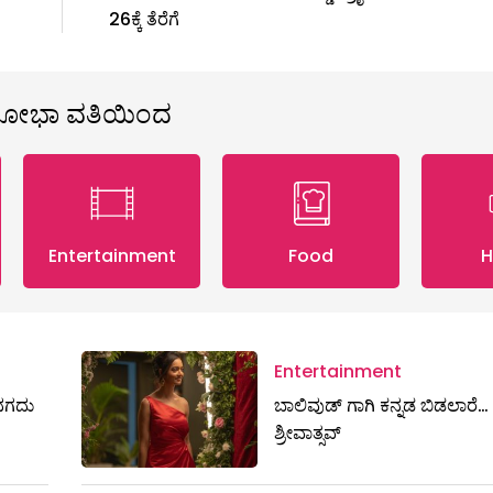
26ಕ್ಕೆ ತೆರೆಗೆ
ಶೋಭಾ ವತಿಯಿಂದ
Entertainment
Food
H
Entertainment
ಷ ನಗದು
ಬಾಲಿವುಡ್ ಗಾಗಿ ಕನ್ನಡ ಬಿಡಲಾರೆ… ಶ
ಶ್ರೀವಾತ್ಸವ್