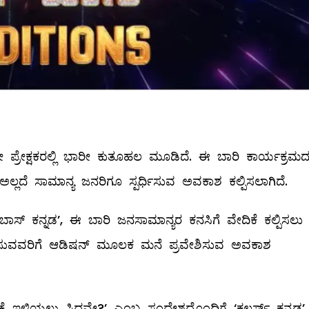
ೇ ಪ್ರೇಕ್ಷಕರಲ್ಲಿ ಭಾರೀ ಕುತೂಹಲ ಮೂಡಿದೆ. ಈ ಬಾರಿ ಕಾರ್ಯಕ್ರಮ
ಅಲ್ಲದೆ ಸಾಮಾನ್ಯ ಜನರಿಗೂ ಸ್ಪರ್ಧಿಸುವ ಅವಕಾಶ ಕಲ್ಪಿಸಲಾಗಿದೆ.
ಬಾಸ್ ಕನ್ನಡ’, ಈ ಬಾರಿ ಜನಸಾಮಾನ್ಯರ ಕನಸಿಗೆ ವೇದಿಕೆ ಕಲ್ಪಿಸಲು
 ಬಯಸುವವರಿಗೆ ಆಡಿಷನ್ ಮೂಲಕ ಮನೆ ಪ್ರವೇಶಿಸುವ ಅವಕಾಶ
ಖಾಡಕ್ಕೆ ಇಳಿಯಲು ಸಿದ್ಧವೇ?’ ಎಂಬ ಸಂದೇಶದೊಂದಿಗೆ ‘ಕಲರ್ಸ್ ಕನ್ನಡ’