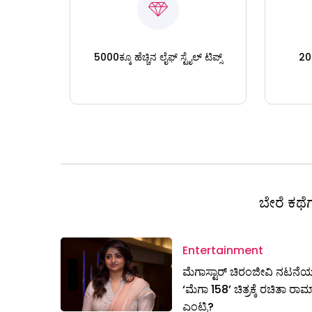
5000ಕ್ಕೂ ಹೆಚ್ಚಿನ ಲೈಫ್ ಸ್ಟೈಲ್ ಟಿಪ್ಸ್
200
ಬೇರೆ ಕಥೆಗ
Entertainment
ಮೆಗಾಸ್ಟಾರ್ ಚಿರಂಜೀವಿ ನಟನೆ
‘ಮೆಗಾ 158’ ಚಿತ್ರಕ್ಕೆ ರಚಿತಾ ರಾಮ
ಎಂಟ್ರಿ?