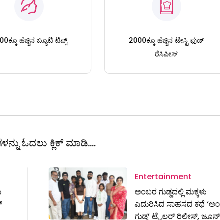
0ಕ್ಕೂ ಹೆಚ್ಚಿನ ಬ್ಯೂಟಿ ಟಿಪ್ಸ್
2000ಕ್ಕೂ ಹೆಚ್ಚಿನ ಟೇಸ್ಟಿ ಫುಡ್
ರೆಸಿಪೀಸ್
ಳನ್ನು ಓದಲು ಕ್ಲಿಕ್ ಮಾಡಿ....
Entertainment
ಯ
ಅಂಬರ ಗುಡ್ಡದಲ್ಲಿ ಮಕ್ಕಳು
್
ಎದುರಿಸಿದ ಸಾಹಸದ ಕಥೆ ‘ಅ
ಗುಡ್ಡ’ ಟ್ರೈಲರ್ ರಿಲೀಸ್, ಜೂನ್