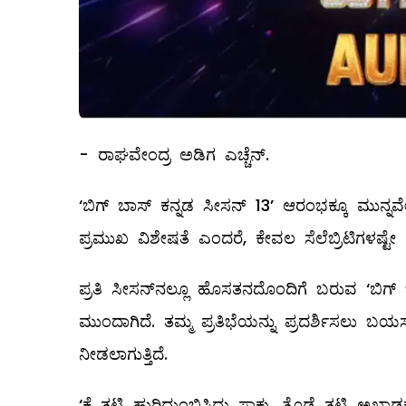
- ರಾಘವೇಂದ್ರ ಅಡಿಗ ಎಚ್ಚೆನ್.
‘ಬಿಗ್ ಬಾಸ್ ಕನ್ನಡ ಸೀಸನ್ 13’ ಆರಂಭಕ್ಕೂ ಮುನ್ನವ
ಪ್ರಮುಖ ವಿಶೇಷತೆ ಎಂದರೆ, ಕೇವಲ ಸೆಲೆಬ್ರಿಟಿಗಳಷ್ಟೇ 
ಪ್ರತಿ ಸೀಸನ್‌ನಲ್ಲೂ ಹೊಸತನದೊಂದಿಗೆ ಬರುವ ‘ಬಿಗ್ 
ಮುಂದಾಗಿದೆ. ತಮ್ಮ ಪ್ರತಿಭೆಯನ್ನು ಪ್ರದರ್ಶಿಸಲು
ನೀಡಲಾಗುತ್ತಿದೆ.
‘ಕೈ ತಟ್ಟಿ ಹುರಿದುಂಬಿಸಿದ್ದು ಸಾಕು, ತೊಡೆ ತಟ್ಟಿ ಅ