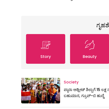
ಗೃಹ
Story
Beauty
Society
ಪ್ಯಾರಾ ಅಥ್ಲೀಟ್ ಶಿಲ್ಪಾಗೆ 15 ಲಕ್
ಬಹುಮಾನ, ಗ್ರೂಪ್-ಬಿ ಹುದ್ದೆ