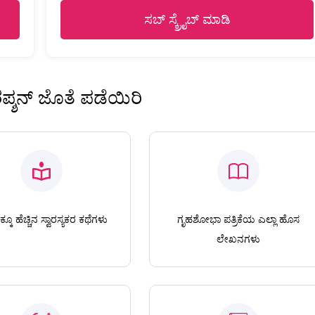
ಸಬ್ ಸ್ಕ್ರೈಬ್ ಮಾಡಿ
ಿರಪ್ಶನ್ ಜೊತೆ ಪಡೆಯಿರಿ
ಕೂ ಹೆಚ್ಚಿನ ಸ್ವಾರಸ್ಯಕರ ಕಥೆಗಳು
ಗೃಹಶೋಭಾ ಪತ್ರಿಕೆಯ ಎಲ್ಲಾ ಹೊಸ
ಲೇಖನಗಳು