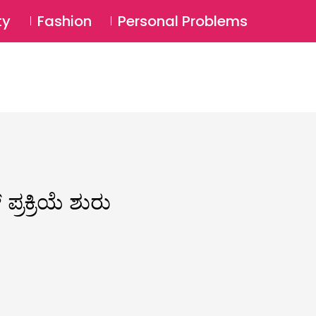
⚲
BSCRIBE
Login
ty
Fashion
Personal Problems
⚲
ಪ್ರಕ್ರಿಯೆ ಶುರು