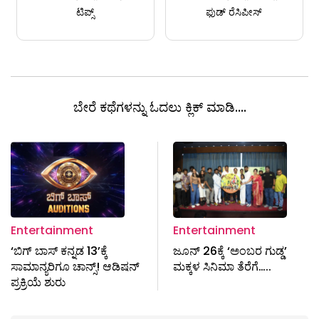
ಟಿಪ್ಸ್
ಫುಡ್ ರೆಸಿಪೀಸ್
ಬೇರೆ ಕಥೆಗಳನ್ನು ಓದಲು ಕ್ಲಿಕ್ ಮಾಡಿ....
Entertainment
Entertainment
‘ಬಿಗ್ ಬಾಸ್ ಕನ್ನಡ 13’ಕ್ಕೆ
ಜೂನ್ 26ಕ್ಕೆ ‘ಅಂಬರ ಗುಡ್ಡ’
ಸಾಮಾನ್ಯರಿಗೂ ಚಾನ್ಸ್! ಆಡಿಷನ್
ಮಕ್ಕಳ ಸಿನಿಮಾ ತೆರೆಗೆ…..
ಪ್ರಕ್ರಿಯೆ ಶುರು