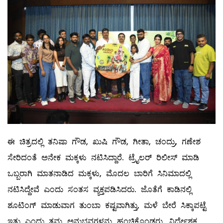
ಈ ಚಿತ್ರದಲ್ಲಿ ತನಿಷಾ ಗೌಡ, ಖುಷಿ ಗೌಡ, ಗೀತಾ, ಚಂದ್ರು, ಗಣೇಶ
ಸೇರಿದಂತೆ ಅನೇಕ ಮಕ್ಕಳು ನಟಿಸಿದ್ದಾರೆ. ಟ್ರೈಲರ್ ರಿಲೀಸ್ ಮಾಡಿ
ಒಬ್ಬರಾಗಿ ಮಾತನಾಡಿದ ಮಕ್ಕಳು, ಮೊದಲ ಬಾರಿಗೆ ಸಿನಿಮಾದಲ್ಲಿ
ನಟಿಸಿದ್ದೇವೆ ಎಂದು ಸಂತಸ ವ್ಯಕ್ತಪಡಿಸಿದರು. ಜೊತೆಗೆ ಕಾಡಿನಲ್ಲಿ
ಶೂಟಿಂಗ್ ಮಾಡುವಾಗ ತುಂಬಾ ಕಷ್ಟವಾಗಿತ್ತು, ಮಳೆ ಬೇರೆ ಸಿಕ್ಕಾಪಟ್ಟೆ
ಇತ್ತು ಎಂದು ತಮ್ಮ ಅನುಭವಗಳನ್ನು ಹಂಚಿಕೊಂಡರು. ನಿರ್ದೇಶಕ