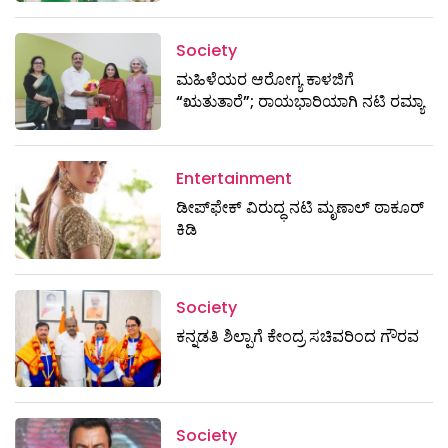
Society
ಮಹಿಳೆಯರ ಆರೋಗ್ಯ ಕಾಳಜಿಗೆ
“ಋತುತಾರೆ”; ರಾಯಭಾರಿಯಾಗಿ ನಟಿ ರಮ್ಯಾ
Entertainment
ಡೀಪ್‌ಫೇಕ್ ವಿರುದ್ಧ ನಟಿ ಮೃಣಾಲ್ ಠಾಕೂರ್
ಕಿಡಿ
Society
ಕನ್ನಡತಿ ಶಿಲ್ಪಾಗೆ ಕೇಂದ್ರ ಸಚಿವರಿಂದ ಗೌರವ
Society