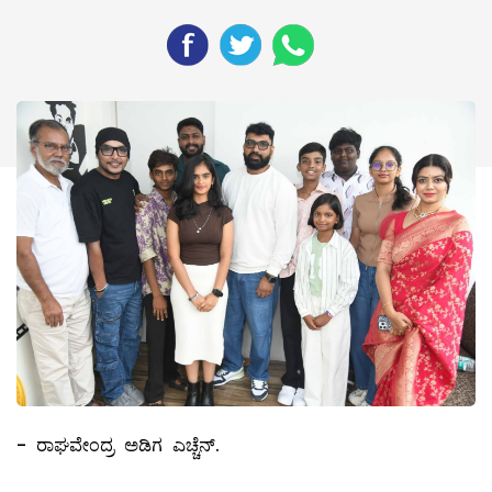
- ರಾಘವೇಂದ್ರ ಅಡಿಗ ಎಚ್ಚೆನ್.