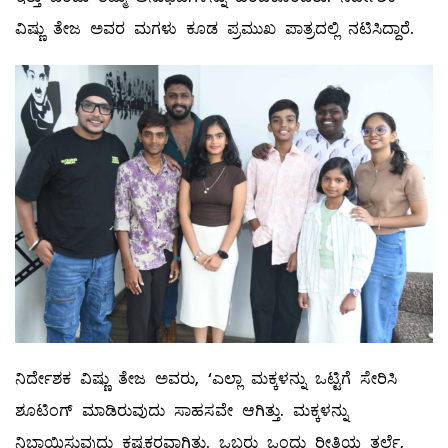
ವಿಷ್ಣು ತೇಜ ಅವರ ಮಗಳು ಕೂಡ ಪ್ರಮುಖ ಪಾತ್ರದಲ್ಲಿ ನಟಿಸಿದ್ದಾರೆ.
ನಿರ್ದೇಶಕ ವಿಷ್ಣು ತೇಜ ಅವರು, ‘ಎಲ್ಲಾ ಮಕ್ಕಳನ್ನು ಒಟ್ಟಿಗೆ ಸೇರಿಸಿ
ಶೂಟಿಂಗ್ ಮಾಡಿರುವುದು ಸಾಹಸವೇ ಆಗಿತ್ತು. ಮಕ್ಕಳನ್ನು
ನಿಭಾಯಿಸುವುದು ಕಷ್ಟಕರವಾಗಿತ್ತು. ಒಬ್ಬರು ಒಂದು ರೀತಿಯ ತರ್ಲೆ,