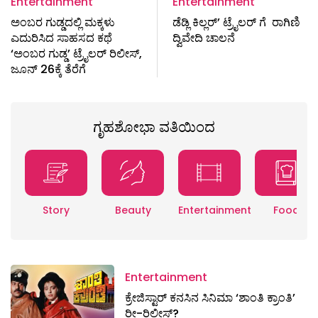
Entertainment
Entertainment
ಅಂಬರ ಗುಡ್ಡದಲ್ಲಿ ಮಕ್ಕಳು
ಡೆಡ್ಲಿ ಕಿಲ್ಲರ್’ ಟ್ರೈಲರ್ ಗೆ ರಾಗಿಣಿ
ಎದುರಿಸಿದ ಸಾಹಸದ ಕಥೆ
ದ್ವಿವೇದಿ ಚಾಲನೆ
‘ಅಂಬರ ಗುಡ್ಡ’ ಟ್ರೈಲರ್ ರಿಲೀಸ್,
ಜೂನ್ 26ಕ್ಕೆ ತೆರೆಗೆ
ಗೃಹಶೋಭಾ ವತಿಯಿಂದ
Story
Beauty
Entertainment
Food
Entertainment
ಕ್ರೇಜಿಸ್ಟಾರ್ ಕನಸಿನ ಸಿನಿಮಾ ‘ಶಾಂತಿ ಕ್ರಾಂತಿ’
ರೀ-ರಿಲೀಸ್?