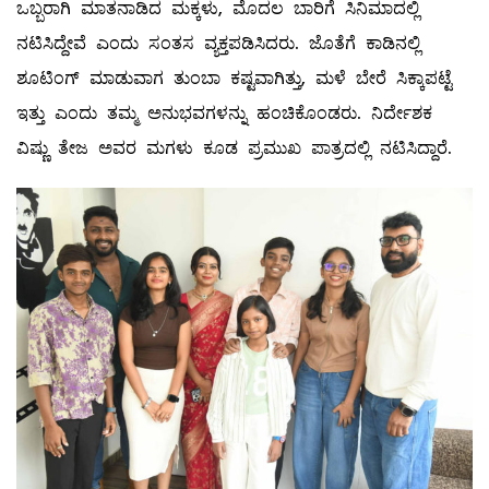
ಒಬ್ಬರಾಗಿ ಮಾತನಾಡಿದ ಮಕ್ಕಳು, ಮೊದಲ ಬಾರಿಗೆ ಸಿನಿಮಾದಲ್ಲಿ
ನಟಿಸಿದ್ದೇವೆ ಎಂದು ಸಂತಸ ವ್ಯಕ್ತಪಡಿಸಿದರು. ಜೊತೆಗೆ ಕಾಡಿನಲ್ಲಿ
ಶೂಟಿಂಗ್ ಮಾಡುವಾಗ ತುಂಬಾ ಕಷ್ಟವಾಗಿತ್ತು, ಮಳೆ ಬೇರೆ ಸಿಕ್ಕಾಪಟ್ಟೆ
ಇತ್ತು ಎಂದು ತಮ್ಮ ಅನುಭವಗಳನ್ನು ಹಂಚಿಕೊಂಡರು. ನಿರ್ದೇಶಕ
ವಿಷ್ಣು ತೇಜ ಅವರ ಮಗಳು ಕೂಡ ಪ್ರಮುಖ ಪಾತ್ರದಲ್ಲಿ ನಟಿಸಿದ್ದಾರೆ.