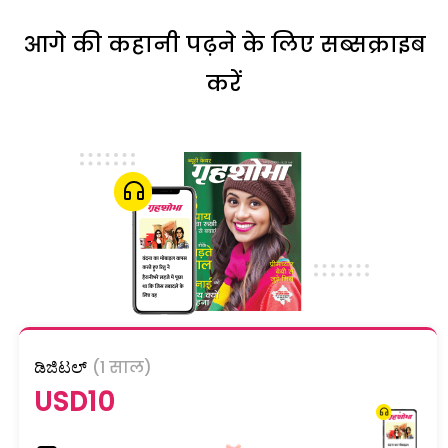
आगे की कहानी पढ़ने के लिए सब्सक्राइब
करें
ಡಿಜಿಟಲ್
(1 साल)
USD10