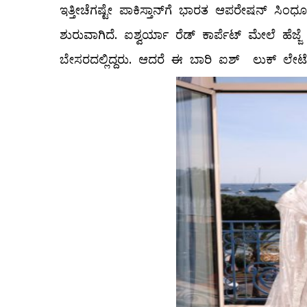
ಇತ್ತೀಚೆಗಷ್ಟೇ ಪಾಕಿಸ್ತಾನ್​​ಗೆ ಭಾರತ ಆಪರೇಷನ್ ಸಿಂಧೂರ
ಶುರುವಾಗಿದೆ. ಐಶ್ವರ್ಯಾ ರೆಡ್​ ಕಾರ್ಪೆಟ್​ ಮೇಲೆ ಹೆ
ಬೇಸರದಲ್ಲಿದ್ದರು. ಆದರೆ ಈ ಬಾರಿ ಐಶ್​ ಲುಕ್ ಲೇಟೆಸ್ಟ