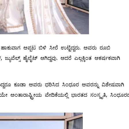
ಜೆ ಹಾಕುವಾಗ ಅಪ್ಪಟ ಬಿಳಿ ಸೀರೆ ಉಟ್ಟಿದ್ದರು. ಅವರು ರೂಬಿ
ಯುವೆಲ್ಸ್ ಹೈಲೈಟ್ ಆಗಿದ್ದವು. ಆದರೆ ಎಲ್ಲಕ್ಕಿಂತ ಆಕರ್ಷಕವಾಗಿ
ಿದ್ದರೂ ಕೂಡಾ ಅವರು ಧರಿಸಿದ ಸಿಂಧೂರ ಅವರನ್ನು ವಿಶೇಷವಾಗಿ
ಯೇ ಅಂತಾರಾಷ್ಟ್ರೀಯ ವೇದಿಕೆಯಲ್ಲಿ ಭಾರತದ ಸಂಸ್ಕೃತಿ, ಸಿಂಧೂರ