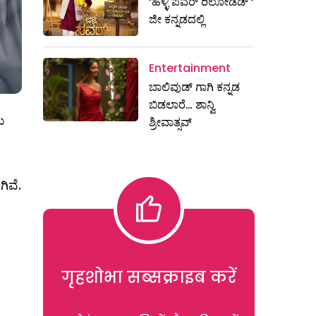
‘ಹಳ್ಳಿ ಪವರ್ ರಿಲೋಡೆಡ್ ‘
ಜೀ ಕನ್ನಡದಲ್ಲಿ
Entertainment
ಬಾಲಿವುಡ್ ಗಾಗಿ ಕನ್ನಡ
ಬಿಡಲಾರೆ… ಶಾನ್ವಿ
ಯ
ಶ್ರೀವಾತ್ಸವ್
ಿವೆ.
गृहशोभा सब्सक्राइब करें