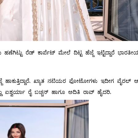
 ಹಣೆಗಿಟ್ಟು ರೆಡ್​ ಕಾರ್ಪೆಟ್​ ಮೇಲೆ ದಿಟ್ಟ ಹೆಜ್ಜೆ ಇಟ್ಟಿದ್ದಾರೆ ಭಾರತೀ
ಳು ಹೆಜ್ಜೆ ಹಾಕುತ್ತಿದ್ದಾರೆ. ಖ್ಯಾತ ನಟಿಯರ ಫೋಟೋಗಳು ಇದೀಗ ವೈರಲ್ ಆಗ
ದು ಐಶ್ವರ್ಯಾ ರೈ ಬಚ್ಚನ್ ಹಾಗೂ ಅದಿತಿ ರಾವ್ ಹೈದರಿ.