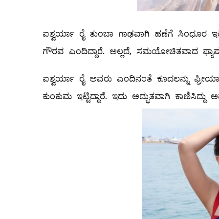
ಐಶ್ವರ್ಯಾ ರೈ ತುಂಬಾ ಗಾಢವಾಗಿ ಹಣೆಗೆ ಸಿಂಧೂರ ಇಟ
ಗೌರವ ಎಂದಿದ್ದಾರೆ. ಅಲ್ಲದೆ, ಸಮಯೋಚಿತವಾದ ಫ್ಯಾಷನ್ ಸೆ
ಐಶ್ವರ್ಯಾ ರೈ ಅವರು ಎಂದಿನಂತೆ ಕೂದಲನ್ನು ಫ್ರೀಯಾಗಿ ಬ
ಕುಂಕುಮ ಇಟ್ಟಿದ್ದಾರೆ. ಇದು ಅದ್ಭುತವಾಗಿ ಕಾಣಿಸಿದ್ದು