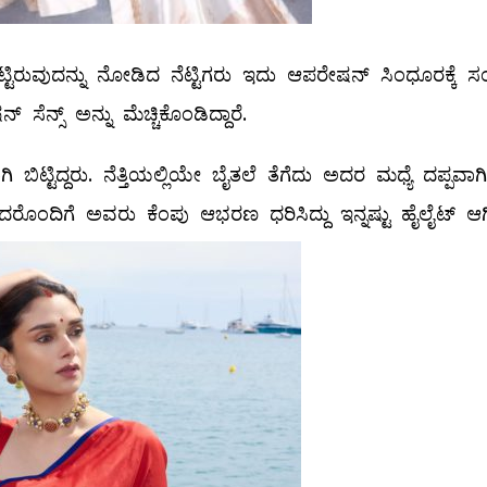
್ಟಿರುವುದನ್ನು ನೋಡಿದ ನೆಟ್ಟಿಗರು ಇದು ಆಪರೇಷನ್ ಸಿಂಧೂರಕ್ಕೆ 
ನ್ಸ್​ ಅನ್ನು ಮೆಚ್ಚಿಕೊಂಡಿದ್ದಾರೆ.
ಿಟ್ಟಿದ್ದರು. ನೆತ್ತಿಯಲ್ಲಿಯೇ ಬೈತಲೆ ತೆಗೆದು ಅದರ ಮಧ್ಯೆ ದಪ್ಪವಾಗಿ
 ಅದರೊಂದಿಗೆ ಅವರು ಕೆಂಪು ಆಭರಣ ಧರಿಸಿದ್ದು ಇನ್ನಷ್ಟು ಹೈಲೈಟ್ ಆಗಿತ