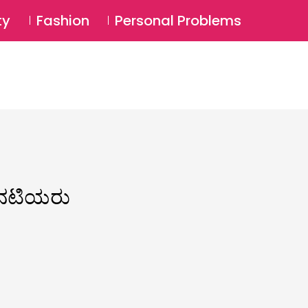
⚲
BSCRIBE
Login
ty
Fashion
Personal Problems
⚲
ಿದ ನಟಿಯರು