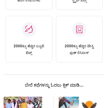
ಹೊಸ ಲೇಖನಗಳು
ಸ್ಟೈಲ್ ಟಿಪ್ಸ್
2000ಕ್ಕೂ ಹೆಚ್ಚಿನ ಬ್ಯೂಟಿ
2000ಕ್ಕೂ ಹೆಚ್ಚಿನ ಟೇಸ್ಟಿ
ಟಿಪ್ಸ್
ಫುಡ್ ರೆಸಿಪೀಸ್
ಬೇರೆ ಕಥೆಗಳನ್ನು ಓದಲು ಕ್ಲಿಕ್ ಮಾಡಿ....