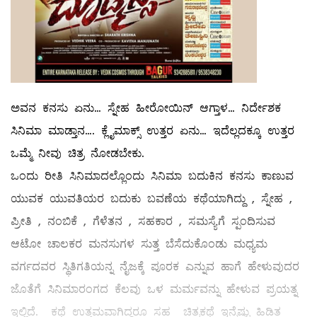
ಅವನ ಕನಸು ಏನು… ಸ್ನೇಹ ಹೀರೋಯಿನ್ ಆಗ್ತಾಳ… ನಿರ್ದೇಶಕ
ಸಿನಿಮಾ ಮಾಡ್ತಾನ…. ಕ್ಲೈಮಾಕ್ಸ್ ಉತ್ತರ ಏನು… ಇದೆಲ್ಲದಕ್ಕೂ ಉತ್ತರ
ಒಮ್ಮೆ ನೀವು ಚಿತ್ರ ನೋಡಬೇಕು.
ಒಂದು ರೀತಿ ಸಿನಿಮಾದಲ್ಲೊಂದು ಸಿನಿಮಾ ಬದುಕಿನ ಕನಸು ಕಾಣುವ
ಯುವಕ ಯುವತಿಯರ ಬದುಕು ಬವಣೆಯ ಕಥೆಯಾಗಿದ್ದು , ಸ್ನೇಹ ,
ಪ್ರೀತಿ , ನಂಬಿಕೆ , ಗೆಳೆತನ , ಸಹಕಾರ , ಸಮಸ್ಯೆಗೆ ಸ್ಪಂದಿಸುವ
ಆಟೋ ಚಾಲಕರ ಮನಸುಗಳ ಸುತ್ತ ಬೆಸೆದುಕೊಂಡು ಮಧ್ಯಮ
ವರ್ಗದವರ ಸ್ಥಿತಿಗತಿಯನ್ನ ನೈಜಕ್ಕೆ ಪೂರಕ ಎನ್ನುವ ಹಾಗೆ ಹೇಳುವುದರ
ಜೊತೆಗೆ ಸಿನಿಮಾರಂಗದ ಕೆಲವು ಒಳ ಮರ್ಮವನ್ನು ಹೇಳುವ ಪ್ರಯತ್ನ
ಇಲ್ಲಿದೆ. ಕಥೆ ಉತ್ತಮವಾಗಿದ್ದರೂ ಸಹ ಚಿತ್ರಕಥೆ ಇನ್ನೆಷ್ಟು ಹಿಡಿತ