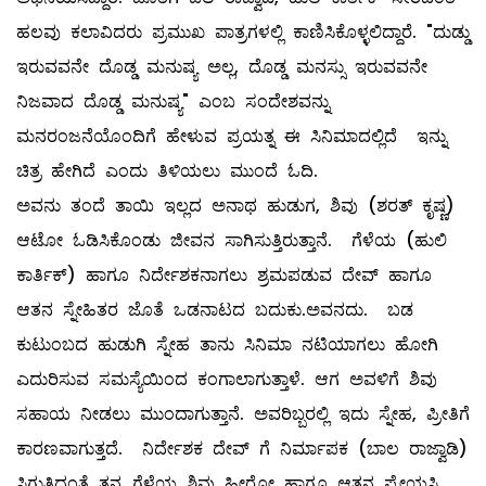
ಹಲವು ಕಲಾವಿದರು ಪ್ರಮುಖ ಪಾತ್ರಗಳಲ್ಲಿ ಕಾಣಿಸಿಕೊಳ್ಳಲಿದ್ದಾರೆ. "ದುಡ್ಡು
ಇರುವವನೇ ದೊಡ್ಡ ಮನುಷ್ಯ ಅಲ್ಲ, ದೊಡ್ಡ ಮನಸ್ಸು ಇರುವವನೇ
ನಿಜವಾದ ದೊಡ್ಡ ಮನುಷ್ಯ" ಎಂಬ ಸಂದೇಶವನ್ನು
ಮನರಂಜನೆಯೊಂದಿಗೆ ಹೇಳುವ ಪ್ರಯತ್ನ ಈ ಸಿನಿಮಾದಲ್ಲಿದೆ ಇನ್ನು
ಚಿತ್ರ ಹೇಗಿದೆ ಎಂದು ತಿಳಿಯಲು ಮುಂದೆ ಓದಿ.
ಅವನು ತಂದೆ ತಾಯಿ ಇಲ್ಲದ ಅನಾಥ ಹುಡುಗ, ಶಿವು (ಶರತ್ ಕೃಷ್ಣ)
ಆಟೋ ಓಡಿಸಿಕೊಂಡು ಜೀವನ ಸಾಗಿಸುತ್ತಿರುತ್ತಾನೆ. ಗೆಳೆಯ (ಹುಲಿ
ಕಾರ್ತಿಕ್) ಹಾಗೂ ನಿರ್ದೇಶಕನಾಗಲು ಶ್ರಮಪಡುವ ದೇವ್ ಹಾಗೂ
ಆತನ ಸ್ನೇಹಿತರ ಜೊತೆ ಒಡನಾಟದ ಬದುಕು.ಅವನದು. ಬಡ
ಕುಟುಂಬದ ಹುಡುಗಿ ಸ್ನೇಹ ತಾನು ಸಿನಿಮಾ ನಟಿಯಾಗಲು ಹೋಗಿ
ಎದುರಿಸುವ ಸಮಸ್ಯೆಯಿಂದ ಕಂಗಾಲಾಗುತ್ತಾಳೆ. ಆಗ ಅವಳಿಗೆ ಶಿವು
ಸಹಾಯ ನೀಡಲು ಮುಂದಾಗುತ್ತಾನೆ. ಅವರಿಬ್ಬರಲ್ಲಿ ಇದು ಸ್ನೇಹ, ಪ್ರೀತಿಗೆ
ಕಾರಣವಾಗುತ್ತದೆ. ನಿರ್ದೇಶಕ ದೇವ್ ಗೆ ನಿರ್ಮಾಪಕ (ಬಾಲ ರಾಜ್ವಾಡಿ)
ಸಿಗುತ್ತಿದ್ದಂತೆ ತನ್ನ ಗೆಳೆಯ ಶಿವು ಹೀರೋ ಹಾಗೂ ಆತನ ಪ್ರೇಯಸಿ