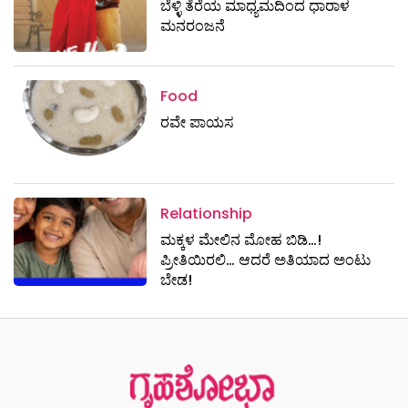
ಬೆಳ್ಳಿ ತೆರೆಯ ಮಾಧ್ಯಮದಿಂದ ಧಾರಾಳ
ಮನರಂಜನೆ
Food
ರವೇ ಪಾಯಸ
Relationship
ಮಕ್ಕಳ ಮೇಲಿನ ಮೋಹ ಬಿಡಿ…!
ಪ್ರೀತಿಯಿರಲಿ… ಆದರೆ ಅತಿಯಾದ ಅಂಟು
ಬೇಡ!