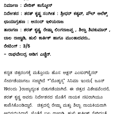
ನಿರ್ಮಾಣ
:
ವೇದಿಕ್
ಕಾಸ್ಮೋಸ್
ನಿರ್ದೇಶನ
:
ಶರತ್
ಕೃಷ್ಣ
ಸಂಗೀತ
:
ಶ್ರೀಧರ್
ಕಶ್ಯಪ್
,
ಪೌಲ್
ಅಲೆಕ್ಸ್
ಛಾಯಾಗ್ರಹಣ
:
ಆನಂದ್
ಇಳಿಯರಾಜ
ತಾರಾಗಣ
:
ಶರತ್
ಕೃಷ್ಣ
,
ರೇಷ್ಮಾ
ಲಿಂಗರಾಜಪ್ಪ
,
ಶಿಲ್ಪಾ
ಶಿವಕುಮಾರ್
,
ಬಾಲ
ರಾಜ್ವಾಡಿ
,
ಹುಲಿ
ಕಾರ್ತಿಕ್
ಹಾಗೂ
ಮುಂತಾದವರು
…
ರೇಟಿಂಗ್
:
3/5
-
ರಾಘವೇಂದ್ರ
ಅಡಿಗ
ಎಚ್ಚೆನ್
.
ಕನ್ನಡ ಚಿತ್ರರಂಗಕ್ಕೆ ಮತ್ತೊಂದು ಹೊಸ ಆಕ್ಷನ್‌ ಎಂಟರ್‌ಟೈನರ್‌
ಸೇರ್ಪಡೆಯಾಗಲು ಸಜ್ಜಾಗಿದೆ *"ದೊಡ್ಮನ್ಸ" ಸಿನಿಮಾ ಇಂದು( ಜೂನ್
19ರಂದು )ರಾಜ್ಯಾದ್ಯಂತ ಬಿಡುಗಡೆಯಾಗಿದೆ. ಈ ಚಿತ್ರದ ವಿಶೇಷವೆಂದರೆ,
ಶರತ್‌ ಕೃಷ್ಣ ಅವರು ನಿರ್ದೇಶನದ ಜೊತೆಗೆ ನಾಯಕ ನಟರಾಗಿಯೂ
ಕಾಣಿಸಿಕೊಂಡಿದ್ದಾರೆ. ಚಿತ್ರದಲ್ಲಿ ರೇಷ್ಮಾ ಮತ್ತು ಶಿಲ್ಪಾ ನಾಯಕಿಯರಾಗಿ
ಅಭಿನಯಿಸಿದ್ದಾರೆ. ಜೊತೆಗೆ ಬಲ ರಾಜ್ವಾಡಿ, ಹುಲಿ ಕಾರ್ತಿಕ್ ಸೇರಿದಂತೆ