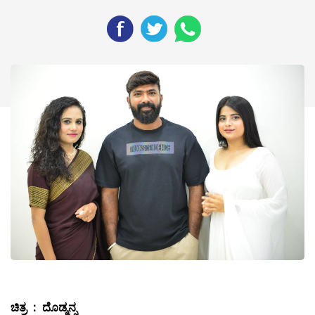
ಚಿತ್ರ
:
ದೊಡ್ಮನ್ಸ