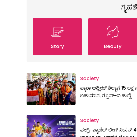
ಗೃಹ
Story
Beauty
Society
ಪ್ಯಾರಾ ಅಥ್ಲೀಟ್ ಶಿಲ್ಪಾಗೆ 15 ಲಕ್
ಬಹುಮಾನ, ಗ್ರೂಪ್-ಬಿ ಹುದ್ದೆ
Society
ವರ್ಲ್ಡ್ ಪ್ಯಾಡೆಲ್ ಲೀಗ್ ಸೀಸನ್ 4ಕ್