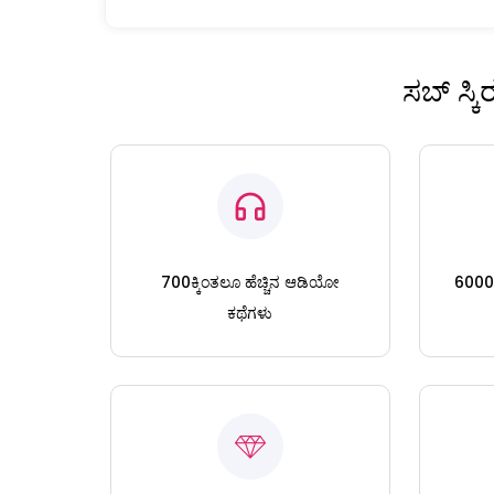
ಸಬ್ ಸ್ಕ
700ಕ್ಕಿಂತಲೂ ಹೆಚ್ಚಿನ ಆಡಿಯೋ
6000ಕ್
ಕಥೆಗಳು