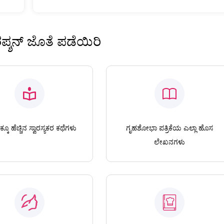
ಿರಪ್ಶನ್ ಜೊತೆ ಪಡೆಯಿರಿ
ಕೂ ಹೆಚ್ಚಿನ ಸ್ವಾರಸ್ಯಕರ ಕಥೆಗಳು
ಗೃಹಶೋಭಾ ಪತ್ರಿಕೆಯ ಎಲ್ಲಾ ಹೊಸ
ಲೇಖನಗಳು