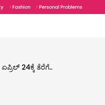
⚲
BSCRIBE
Login
ty
Fashion
Personal Problems
⚲
ರಿಲ್ 24ಕ್ಕೆ ತೆರೆಗೆ..