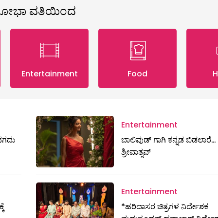
ಶೋಭಾ ವತಿಯಿಂದ
Entertainment
Food
H
Entertainment
ಷ ನಗದು
ಬಾಲಿವುಡ್ ಗಾಗಿ ಕನ್ನಡ ಬಿಡಲಾರೆ… ಶ
ಶ್ರೀವಾತ್ಸವ್
Entertainment
ಕೆ
*ಹರಿದಾಸರ ಚಿತ್ರಗಳ ನಿರ್ದೇಶಕ