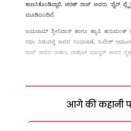
ಕಾಣಸಿಕೊಂಡಿದ್ದಾರೆ. ಚರಣ್ ರಾಜ್ ಅವರು ‘ಫೈರ್ ಫ್ಲೈ’
ಮೂಡಿಬಂದಿವೆ.
ಜಯರಾಮ್ ಶ್ರೀನಿವಾಸ್ ಹಾಗೂ ಹ್ಯಾಪಿ ಹನುಮಂತ್ ಅವರ
ರಘು ನಿಡುವಳ್ಳಿ ಅವರ ಸಂಭಾಷಣೆ, ಸುರೇಶ್ ಆರ್
ರಾಜ್ ಅವರ ಸಾಹಸ, ರಾಹುಲ್ ಮಾಸ್ಟರ್ ಅವರ ನೃತ್ಯ ಸಂ
आगे की कहानी पढ़