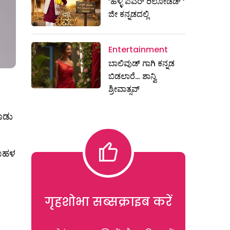
‘ಹಳ್ಳಿ ಪವರ್ ರಿಲೋಡೆಡ್ ‘
ಜೀ ಕನ್ನಡದಲ್ಲಿ
Entertainment
ಬಾಲಿವುಡ್ ಗಾಗಿ ಕನ್ನಡ
ಬಿಡಲಾರೆ… ಶಾನ್ವಿ
ಶ್ರೀವಾತ್ಸವ್
ಾಡು
 ಬಹಳ
गृहशोभा सब्सक्राइब करें