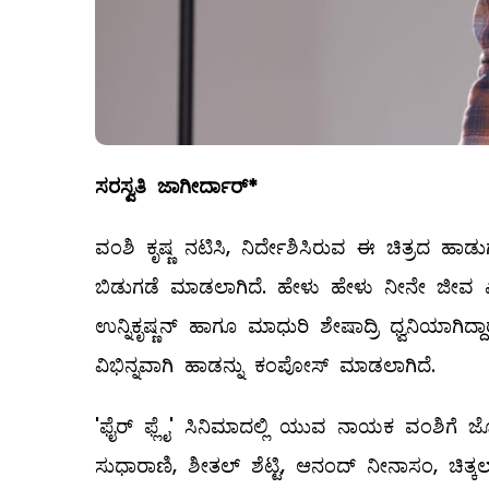
ಸರಸ್ವತಿ ಜಾಗೀರ್ದಾರ್*
ವಂಶಿ ಕೃಷ್ಣ ನಟಿಸಿ, ನಿರ್ದೇಶಿಸಿರುವ ಈ ಚಿತ್ರದ ಹ
ಬಿಡುಗಡೆ ಮಾಡಲಾಗಿದೆ. ಹೇಳು ಹೇಳು ನೀನೇ ಜೀವ ಎ
ಉನ್ನಿಕೃಷ್ಣನ್ ಹಾಗೂ ಮಾಧುರಿ ಶೇಷಾದ್ರಿ ಧ್ವನಿಯಾಗಿದ್ದ
ವಿಭಿನ್ನವಾಗಿ ಹಾಡನ್ನು ಕಂಪೋಸ್ ಮಾಡಲಾಗಿದೆ.
'ಫೈರ್ ಫ್ಲೈ' ಸಿನಿಮಾದಲ್ಲಿ ಯುವ ನಾಯಕ ವಂಶಿಗೆ ಜ
ಸುಧಾರಾಣಿ, ಶೀತಲ್ ಶೆಟ್ಟಿ, ಆನಂದ್ ನೀನಾಸಂ, ಚಿತ್