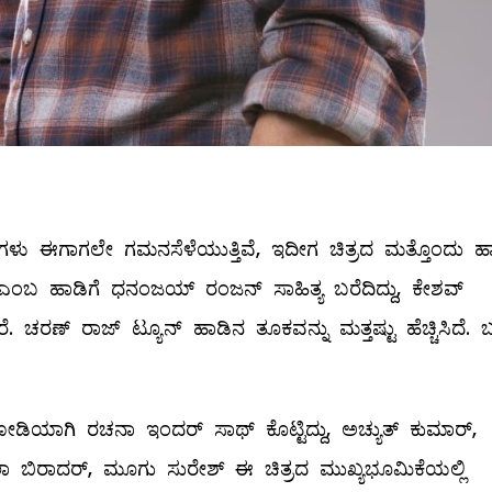
ಾಡುಗಳು ಈಗಾಗಲೇ ಗಮನಸೆಳೆಯುತ್ತಿವೆ, ಇದೀಗ ಚಿತ್ರದ ಮತ್ತೊಂದು ಹ
ಂಬ ಹಾಡಿಗೆ ಧನಂಜಯ್ ರಂಜನ್ ಸಾಹಿತ್ಯ ಬರೆದಿದ್ದು, ಕೇಶವ್
ಾರೆ. ಚರಣ್ ರಾಜ್ ಟ್ಯೂನ್ ಹಾಡಿನ ತೂಕವನ್ನು ಮತ್ತಷ್ಟು ಹೆಚ್ಚಿಸಿದೆ.
ೋಡಿಯಾಗಿ ರಚನಾ ಇಂದರ್ ಸಾಥ್ ಕೊಟ್ಟಿದ್ದು, ಅಚ್ಯುತ್ ಕುಮಾರ್,
ಕಲಾ ಬಿರಾದರ್, ಮೂಗು ಸುರೇಶ್ ಈ ಚಿತ್ರದ ಮುಖ್ಯಭೂಮಿಕೆಯಲ್ಲಿ