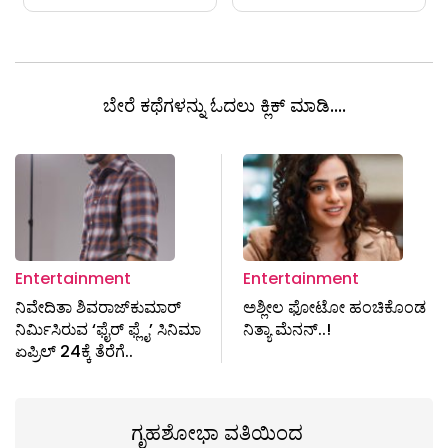
ಬೇರೆ ಕಥೆಗಳನ್ನು ಓದಲು ಕ್ಲಿಕ್ ಮಾಡಿ....
Entertainment
Entertainment
ನಿವೇದಿತಾ ಶಿವರಾಜ್‌ಕುಮಾರ್
ಅಶ್ಲೀಲ ಫೋಟೋ ಹಂಚಿಕೊಂಡ
ನಿರ್ಮಿಸಿರುವ ‘ಫೈರ್ ಫ್ಲೈ’ ಸಿನಿಮಾ
ನಿತ್ಯಾ ಮೆನನ್‌..!
ಏಪ್ರಿಲ್ 24ಕ್ಕೆ ತೆರೆಗೆ..
ಗೃಹಶೋಭಾ ವತಿಯಿಂದ