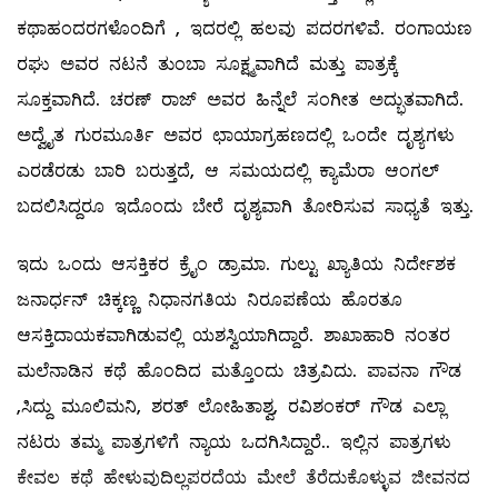
ಕಥಾಹಂದರಗಳೊಂದಿಗೆ , ಇದರಲ್ಲಿ ಹಲವು ಪದರಗಳಿವೆ. ರಂಗಾಯಣ
ರಘು ಅವರ ನಟನೆ ತುಂಬಾ ಸೂಕ್ಷ್ಮವಾಗಿದೆ ಮತ್ತು ಪಾತ್ರಕ್ಕೆ
ಸೂಕ್ತವಾಗಿದೆ. ಚರಣ್ ರಾಜ್ ಅವರ ಹಿನ್ನೆಲೆ ಸಂಗೀತ ಅದ್ಭುತವಾಗಿದೆ.
ಅದ್ವೈತ ಗುರಮೂರ್ತಿ ಅವರ ಛಾಯಾಗ್ರಹಣದಲ್ಲಿ ಒಂದೇ ದೃಶ್ಯಗಳು
ಎರಡೆರಡು ಬಾರಿ ಬರುತ್ತದೆ, ಆ ಸಮಯದಲ್ಲಿ ಕ್ಯಾಮೆರಾ ಆಂಗಲ್
ಬದಲಿಸಿದ್ದರೂ ಇದೊಂದು ಬೇರೆ ದೃಶ್ಯವಾಗಿ ತೋರಿಸುವ ಸಾಧ್ಯತೆ ಇತ್ತು.
ಇದು ಒಂದು ಆಸಕ್ತಿಕರ ಕ್ರೈಂ ಡ್ರಾಮಾ. ಗುಲ್ಟು ಖ್ಯಾತಿಯ ನಿರ್ದೇಶಕ
ಜನಾರ್ಧನ್ ಚಿಕ್ಕಣ್ಣ ನಿಧಾನಗತಿಯ ನಿರೂಪಣೆಯ ಹೊರತೂ
ಆಸಕ್ತಿದಾಯಕವಾಗಿಡುವಲ್ಲಿ ಯಶಸ್ವಿಯಾಗಿದ್ದಾರೆ. ಶಾಖಾಹಾರಿ ನಂತರ
ಮಲೆನಾಡಿನ ಕಥೆ ಹೊಂದಿದ ಮತ್ತೊಂದು ಚಿತ್ರವಿದು. ಪಾವನಾ ಗೌಡ
,ಸಿದ್ದು ಮೂಲಿಮನಿ, ಶರತ್ ಲೋಹಿತಾಶ್ವ, ರವಿಶಂಕರ್ ಗೌಡ ಎಲ್ಲಾ
ನಟರು ತಮ್ಮ ಪಾತ್ರಗಳಿಗೆ ನ್ಯಾಯ ಒದಗಿಸಿದ್ದಾರೆ.. ಇಲ್ಲಿನ ಪಾತ್ರಗಳು
ಕೇವಲ ಕಥೆ ಹೇಳುವುದಿಲ್ಲಪರದೆಯ ಮೇಲೆ ತೆರೆದುಕೊಳ್ಳುವ ಜೀವನದ