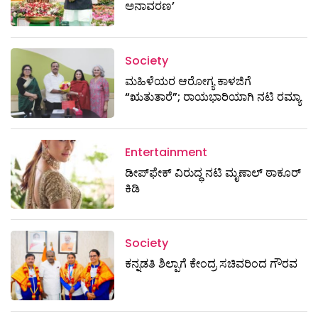
ಅನಾವರಣ’
Society
ಮಹಿಳೆಯರ ಆರೋಗ್ಯ ಕಾಳಜಿಗೆ
“ಋತುತಾರೆ”; ರಾಯಭಾರಿಯಾಗಿ ನಟಿ ರಮ್ಯಾ
Entertainment
ಡೀಪ್‌ಫೇಕ್ ವಿರುದ್ಧ ನಟಿ ಮೃಣಾಲ್ ಠಾಕೂರ್
ಕಿಡಿ
Society
ಕನ್ನಡತಿ ಶಿಲ್ಪಾಗೆ ಕೇಂದ್ರ ಸಚಿವರಿಂದ ಗೌರವ