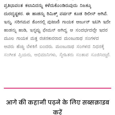
ಪ್ರತಿಭಾವಂತ ಕಲಾವಿದನ್ನು ಕಳೆದುಕೊಂಡಿರುವುದು ನಿಜಕ್ಕೂ
ದುರದೃಷ್ಟಕರ. ಈ ಹಾಡನ್ನು ರಿಮಿಕ್ಸ್ ವರ್ಷನ್ ಕೂಡ ರಿಲೀಸ್ ಆಗಿವೆ.
ಇನ್ನು, ಸರಿಗಮಪ ಶೋನಲ್ಲಿ ಪುಟಾಣಿ ಗಾಯಕ ಅರ್ಜುನ್ ಇಟಗಿ ಇದೇ
ಹಾಡನ್ನು ಹಾಡಿ, ಇನ್ನಷ್ಟು ಫೇಮಸ್ ಆಗಿದ್ದ. ಆ ಸಂದರ್ಭದಲ್ಲೇ ಇದರ
ಮೂಲ ಗಾಯಕ ಮತ್ತ ರಚನಕಾರರಾದ ಮಂಜುನಾಥ ಸಂಗಳದ
ಅವರು ಹೆಚ್ಚು ಬೆಳಕಿಗೆ ಬಂದರು. ಮಂಜುನಾಥ ಸಂಗಳದ ನಿಧನಕ್ಕೆ
ಸಂಗೀತ ಪ್ರಿಯರು, ಅಭಿಮಾನಿಗಳು, ಸ್ನೇಹಿತರು ಸಂತಾಪ ಸೂಚಿಸಿದ್ದಾರೆ.
आगे की कहानी पढ़ने के लिए सब्सक्राइब
करें