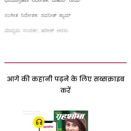
ಛಾಯಾಗ್ರಹಣ ನಿರ್ದೇಶಕ: ರಾಹುಲ್ ರಾಯ್
ಸಂಗೀತ ನಿರ್ದೇಶಕ: ನವನೀತ್ ಶ್ಯಾಮ್
ಮಾಧ್ಯಮ ಸಂಪರ್ಕ: ಹರೀಶ್ ಅರಸು
आगे की कहानी पढ़ने के लिए सब्सक्राइब
करें