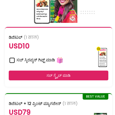
ಡಿಜಿಟಲ್
(1 साल)
USD10
ಸಬ್ ಸ್ಕಿರಪ್ಶನ್ ಗಿಫ್ಟ್ ಮಾಡಿ
ಸಬ್ ಸ್ಕ್ರೈಬ್ ಮಾಡಿ
ಡಿಜಿಟಲ್ + 12 ಪ್ರಿಂಟ್ ಮ್ಯಾಗಜೀನ್
(1 साल)
USD79