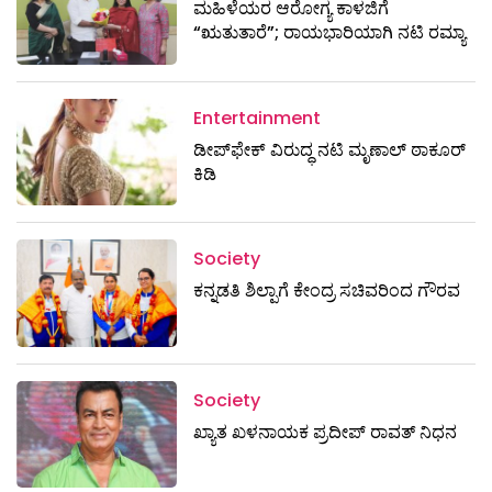
ಮಹಿಳೆಯರ ಆರೋಗ್ಯ ಕಾಳಜಿಗೆ
“ಋತುತಾರೆ”; ರಾಯಭಾರಿಯಾಗಿ ನಟಿ ರಮ್ಯಾ
Entertainment
ಡೀಪ್‌ಫೇಕ್ ವಿರುದ್ಧ ನಟಿ ಮೃಣಾಲ್ ಠಾಕೂರ್
ಕಿಡಿ
Society
ಕನ್ನಡತಿ ಶಿಲ್ಪಾಗೆ ಕೇಂದ್ರ ಸಚಿವರಿಂದ ಗೌರವ
Society
ಖ್ಯಾತ ಖಳನಾಯಕ ಪ್ರದೀಪ್ ರಾವತ್‌ ನಿಧನ