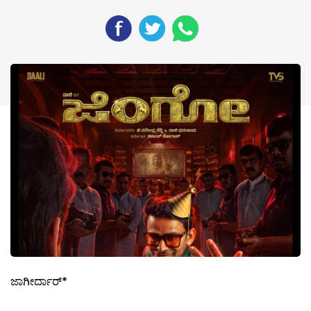
ಜಾಗೀರ್ದಾರ್*