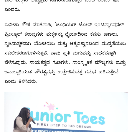
ಎಂದರು.
ಸುನೀತಾ ಗೌಡ ಮಾತನಾಡಿ, 'ಜೂನಿಯರ್ ಟೋಸ್ ಇಂಟರ್ನ್ಯಾಷನಲ್
ಪ್ರೀಸ್ಕೂಲ್ ಕೇಂದ್ರಗಳು ಮಕ್ಕಳನ್ನು ಧೈರ್ಯದಿಂದ ಕನಸು ಕಾಣಲು,
ಸೃಜನಾತ್ಮಕವಾಗಿ ಯೋಚಿಸಲು ಮತ್ತು ಆತ್ಮವಿಶ್ವಾಸದಿಂದ ಮುನ್ನಡೆಯಲು
ಸಬಲೀಕರಣಗೊಳಿಸುತ್ತವೆ. ನಾವು ಪ್ರತಿ ಮಗುವನ್ನು ಸಾಧಕನನ್ನಾಗಿ
ಬೆಳೆಸುವುದು, ನಾಯಕತ್ವದ ಗುಣಗಳು, ಸಾಂಸ್ಕೃತಿಕ ಮೌಲ್ಯಗಳು ಮತ್ತು
ಜವಾಬ್ದಾರಿಯುತ ಪೌರತ್ವವನ್ನು ಉತ್ತೇಜಿಸುವತ್ತ ಗಮನ ಹರಿಸುತ್ತೇವೆ
ಎಂದು ತಿಳಿಸಿದರು.