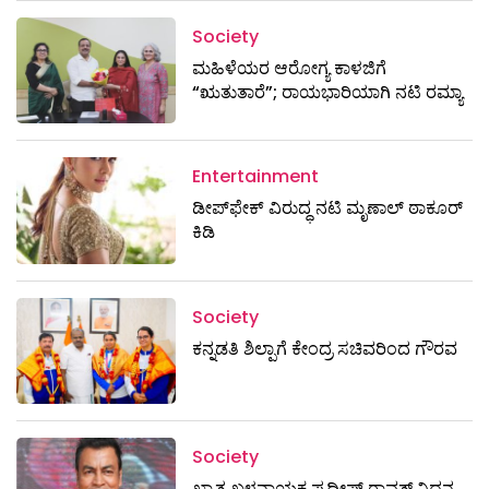
Society
ಮಹಿಳೆಯರ ಆರೋಗ್ಯ ಕಾಳಜಿಗೆ
“ಋತುತಾರೆ”; ರಾಯಭಾರಿಯಾಗಿ ನಟಿ ರಮ್ಯಾ
Entertainment
ಡೀಪ್‌ಫೇಕ್ ವಿರುದ್ಧ ನಟಿ ಮೃಣಾಲ್ ಠಾಕೂರ್
ಕಿಡಿ
Society
ಕನ್ನಡತಿ ಶಿಲ್ಪಾಗೆ ಕೇಂದ್ರ ಸಚಿವರಿಂದ ಗೌರವ
Society
ಖ್ಯಾತ ಖಳನಾಯಕ ಪ್ರದೀಪ್ ರಾವತ್‌ ನಿಧನ