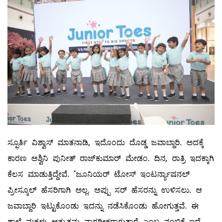
ಸ್ಫೂರ್ತಿ ವಿಶ್ವಾಸ್ ಮಾತನಾಡಿ, ಇದೊಂದು ದೊಡ್ಡ ಜವಾಬ್ದಾರಿ. ಅದಕ್ಕೆ
ಕಾರಣ ಅಶ್ವಿನಿ ಪುನೀತ್ ರಾಜ್‍ಕುಮಾರ್ ಮೇಡಂ. ದಿನ, ರಾತ್ರಿ ಇದಕ್ಕಾಗಿ
ಕೆಲಸ ಮಾಡುತ್ತಿದ್ದೇವೆ. 'ಜೂನಿಯರ್ ಟೋಸ್ ಇಂಟರ್ನ್ಯಾಷನಲ್
ಪ್ರೀಸ್ಕೂಲ್ ಹೆಸರಿಗಾಗಿ ಅಲ್ಲ. ಅಪ್ಪು ಸರ್‌ ಹೆಸರನ್ನು ಉಳಿಸಲು. ಆ
ಜವಾಬ್ದಾರಿ ಇಟ್ಟುಕೊಂಡು ಇದನ್ನು ನಡೆಸಿಕೊಂಡು ಹೋಗುತ್ತವೆ. ಈ
ಶಾಲೆ ಮಕ್ಕಳು ಅತ್ಯುತ್ತಮ ನಾಗರೀಕರಾಗುತ್ತಾರೆ ಎಂಬ ನಂಬಿಕೆ ಇದೆ