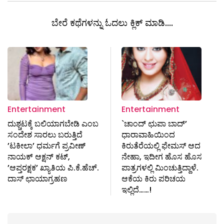
ಬೇರೆ ಕಥೆಗಳನ್ನು ಓದಲು ಕ್ಲಿಕ್ ಮಾಡಿ....
Entertainment
Entertainment
ದುಶ್ಚಟಕ್ಕೆ ಬಲಿಯಾಗಬೇಡಿ ಎಂಬ
`ಚಾಂದ್‌ ಛುಪಾ ಬಾದ್‌’
ಸಂದೇಶ ಸಾರಲು ಬರುತ್ತಿದೆ
ಧಾರಾವಾಹಿಯಿಂದ
’ಟಕೀಲಾ’ ಧರ್ಮಗೆ ಪ್ರವೀಣ್
ಕಿರುತೆರೆಯಲ್ಲಿ ಫೇಮಸ್‌ ಆದ
ನಾಯಕ್ ಆಕ್ಷನ್ ಕಟ್,
ನೇಹಾ, ಇದೀಗ ಹೊಸ ಹೊಸ
’ಆಪ್ತರಕ್ಷಕ’ ಖ್ಯಾತಿಯ ಪಿ.ಕೆ.ಹೆಚ್.
ಪಾತ್ರಗಳಲ್ಲಿ ಮಿಂಚುತ್ತಿದ್ದಾಳೆ.
ದಾಸ್ ಛಾಯಾಗ್ರಹಣ
ಆಕೆಯ ಕಿರು ಪರಿಚಯ
ಇಲ್ಲಿದೆ……!