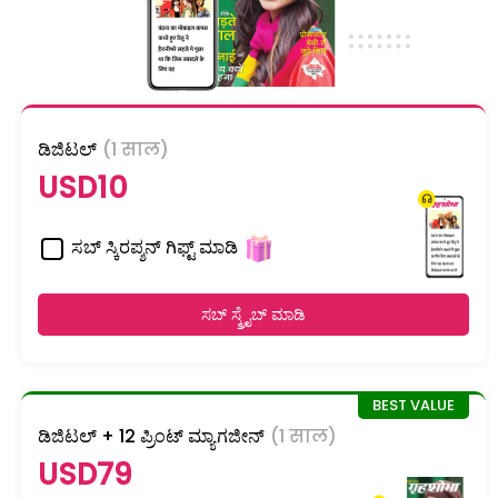
ಡಿಜಿಟಲ್
(1 साल)
USD10
ಸಬ್ ಸ್ಕಿರಪ್ಶನ್ ಗಿಫ್ಟ್ ಮಾಡಿ
ಸಬ್ ಸ್ಕ್ರೈಬ್ ಮಾಡಿ
ಡಿಜಿಟಲ್ + 12 ಪ್ರಿಂಟ್ ಮ್ಯಾಗಜೀನ್
(1 साल)
USD79