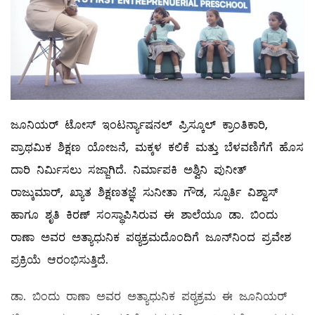
ಜೂನಿಯರ್ ಟೋಸ್ ಇಂಟರ್ನ್ಯಾಷನಲ್ ಪ್ರಿಸ್ಕೂಲ್‌ ಕ್ರಾಂತಿಕಾರಿ,
ಪ್ರಾಥಮಿಕ ಶಿಕ್ಷಣ ಯೋಜನೆ, ಮಕ್ಕಳ ಕಲಿಕೆ ಮತ್ತು ಬೆಳವಣಿಗೆಗೆ ಹೊಸ
ದಾರಿ ನಿರ್ಮಿಸಲು ಸಜ್ಜಾಗಿದೆ. ನಿರ್ಮಾಪಕಿ ಅಶ್ವಿನಿ ಪುನೀತ್
ರಾಜ್ಕುಮಾರ್, ಖ್ಯಾತ ಶಿಕ್ಷಣತಜ್ಞೆ ಸುನೀತಾ ಗೌಡ, ಸ್ಪೂರ್ತಿ ವಿಶ್ವಾಸ್
ಹಾಗೂ ಶೃತಿ ಕಿರಣ್‌ ಸಂಸ್ಥಾಪಿಸಿರುವ ಈ ಶಾಲೆಯೂ ಡಾ. ಬಿಂದು
ರಾಣಾ ಅವರ ಅತ್ಯಾಧುನಿಕ ಪಠ್ಯಕ್ರಮದೊಂದಿಗೆ ಜೂನ್‌ನಿಂದ ಪ್ರವೇಶ
ಪ್ರಕ್ರಿಯೆ ಆರಂಭಿಸುತ್ತಿದೆ.
ಡಾ. ಬಿಂದು ರಾಣಾ ಅವರ ಅತ್ಯಾಧುನಿಕ ಪಠ್ಯಕ್ರಮ ಈ ಜೂನಿಯರ್