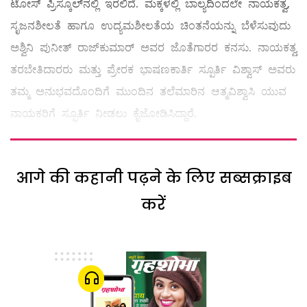
ಟೋಸ್ ಪ್ರಿಸ್ಕೂಲ್‌ನಲ್ಲಿ ಇರಲಿದೆ. ಮಕ್ಕಳಲ್ಲಿ ಬಾಲ್ಯದಿಂದಲೇ ನಾಯಕತ್ವ,
ಸೃಜನಶೀಲತೆ ಹಾಗೂ ಉದ್ಯಮಶೀಲತೆಯ ಚಿಂತನೆಯನ್ನು ಬೆಳೆಸುವುದು
ಅಶ್ವಿನಿ ಪುನೀತ್ ರಾಜ್‌ಕುಮಾರ್ ಅವರ ಜೊತೆಗಾರರ ಕನಸು. ನಾಯಕತ್ವ
ತರಬೇತಿದಾರರು ಮತ್ತು ಪ್ರೇರಕ ಭಾಷಣಕಾರ್ತಿ ಸ್ಪೂರ್ತಿ ವಿಶ್ವಾಸ್ ಅವರು
ತಮ್ಮ ಅನುಭವದೊಂದಿಗೆ ಮುಂದಿನ ತಲೆಮಾರಿನ ಆತ್ಮವಿಶ್ವಾಸಿ ಯುವ
ನಾಯಕರಿಗೆ ಸ್ಫೂರ್ತಿ ನೀಡಲು ಕೈಜೋಡಿಸಿದ್ದಾರೆ.
आगे की कहानी पढ़ने के लिए सब्सक्राइब
करें