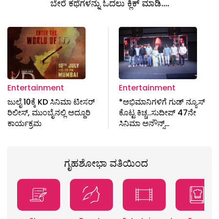
ಬೇರೆ ಕಥೆಗಳನ್ನು ಓದಲು ಕ್ಲಿಕ್ ಮಾಡಿ....
Entertainment
Entertainment
ಜುಲೈ 10ಕ್ಕೆ KD ಸಿನಿಮಾ ಟೀಸರ್
*ಅಭಿಮಾನಿಗಳಿಗೆ ಗುಡ್‌ ನ್ಯೂಸ್‌
ರಿಲೀಸ್, ಮುಂಬೈನಲ್ಲಿ ಅದ್ದೂರಿ
ಕೊಟ್ಟ ಕಿಚ್ಚ..ಸುದೀಪ್‌ 47ನೇ
ಕಾರ್ಯಕ್ರಮ
ಸಿನಿಮಾ ಅನೌನ್ಸ್…
ಗೃಹಶೋಭಾ ವತಿಯಿಂದ