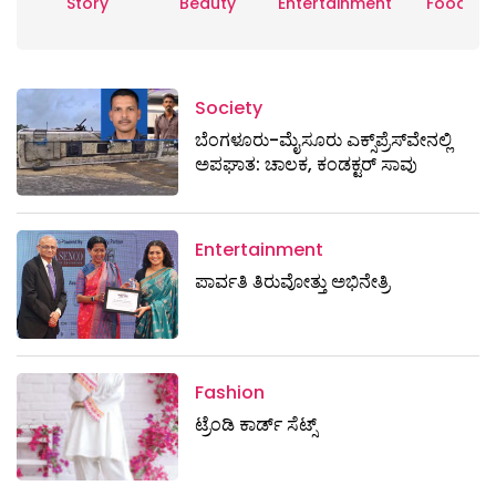
Story
Beauty
Entertainment
Food
Society
ಬೆಂಗಳೂರು-ಮೈಸೂರು ಎಕ್ಸ್​ಪ್ರೆಸ್‌ವೇನಲ್ಲಿ
ಅಪಘಾತ: ಚಾಲಕ, ಕಂಡಕ್ಟರ್ ಸಾವು
Entertainment
ಪಾರ್ವತಿ ತಿರುವೋತ್ತು ಅಭಿನೇತ್ರಿ
Fashion
ಟ್ರೆಂಡಿ ಕಾರ್ಡ್‌ ಸೆಟ್ಸ್