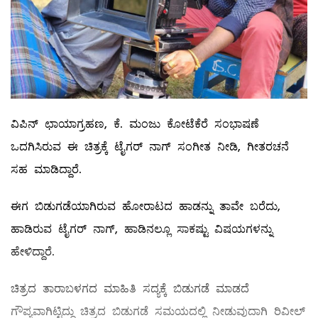
ವಿಪಿನ್ ಛಾಯಾಗ್ರಹಣ, ಕೆ. ಮಂಜು ಕೋಟೆಕೆರೆ ಸಂಭಾಷಣೆ
ಒದಗಿಸಿರುವ ಈ ಚಿತ್ರಕ್ಕೆ ಟೈಗರ್ ನಾಗ್ ಸಂಗೀತ ನೀಡಿ, ಗೀತರಚನೆ
ಸಹ ಮಾಡಿದ್ದಾರೆ.
ಈಗ ಬಿಡುಗಡೆಯಾಗಿರುವ ಹೋರಾಟದ ಹಾಡನ್ನು ತಾವೇ ಬರೆದು,
ಹಾಡಿರುವ ಟೈಗರ್ ನಾಗ್, ಹಾಡಿನಲ್ಲೂ ಸಾಕಷ್ಟು ವಿಷಯಗಳನ್ನು
ಹೇಳಿದ್ದಾರೆ.
ಚಿತ್ರದ ತಾರಾಬಳಗದ ಮಾಹಿತಿ ಸದ್ಯಕ್ಕೆ ಬಿಡುಗಡೆ ಮಾಡದೆ
ಗೌಪ್ಯವಾಗಿಟ್ಟಿದ್ದು ಚಿತ್ರದ ಬಿಡುಗಡೆ ಸಮಯದಲ್ಲಿ ನೀಡುವುದಾಗಿ ರಿವೀಲ್