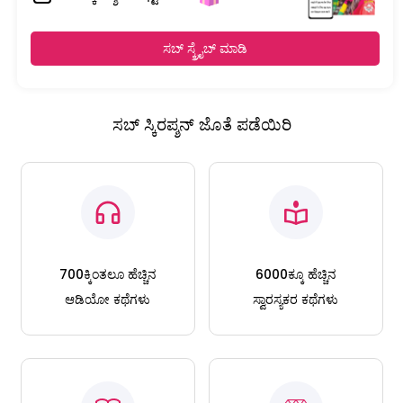
ಸಬ್ ಸ್ಕ್ರೈಬ್ ಮಾಡಿ
ಸಬ್ ಸ್ಕಿರಪ್ಶನ್ ಜೊತೆ ಪಡೆಯಿರಿ
700ಕ್ಕಿಂತಲೂ ಹೆಚ್ಚಿನ
6000ಕ್ಕೂ ಹೆಚ್ಚಿನ
ಆಡಿಯೋ ಕಥೆಗಳು
ಸ್ವಾರಸ್ಯಕರ ಕಥೆಗಳು