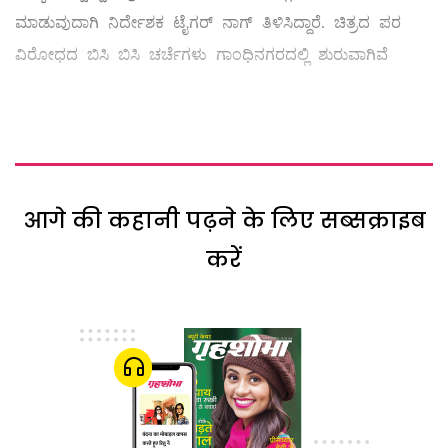
ಮಾಡುವುದಾಗಿ ನಿರ್ದೇಶಕ ಟೈಗರ್ ನಾಗ್ ತಿಳಿಸಿದ್ದಾರೆ. ಚಿತ್ರದ ಪರ
ವಿರೋಧದ ಬಿಸಿ ಬಿಸಿ ಚರ್ಚೆಗಳು ಗಾಂಧಿನಗರದಲ್ಲಿ ಶುರುವಾಗಿವೆ
आगे की कहानी पढ़ने के लिए सब्सक्राइब
करें