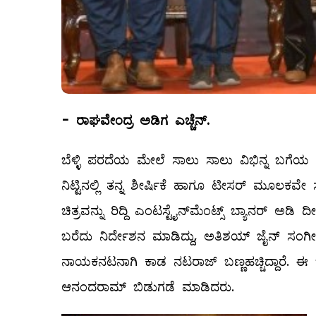
-
ರಾಘವೇಂದ್ರ ಅಡಿಗ ಎಚ್ಚೆನ್.
ಬೆಳ್ಳಿ ಪರದೆಯ ಮೇಲೆ ಸಾಲು ಸಾಲು ವಿಭಿನ್ನ ಬಗೆಯ ಚ
ನಿಟ್ಟಿನಲ್ಲಿ ತನ್ನ ಶೀರ್ಷಿಕೆ ಹಾಗೂ ಟೀಸರ್ ಮೂಲಕವೇ
ಚಿತ್ರವನ್ನು ರಿದ್ದಿ ಎಂಟಸ್ಟೈನ್‌ಮೆಂಟ್ಸ್ ಬ್ಯಾನ‌ರ್ ಅಡಿ
ಬರೆದು ನಿರ್ದೇಶನ ಮಾಡಿದ್ದು, ಅತಿಶಯ್ ಜೈನ್ ಸಂಗೀತ, 
ನಾಯಕನಟನಾಗಿ ಕಾಡ ನಟರಾಜ್ ಬಣ್ಣಹಚ್ಚಿದ್ದಾರೆ. ಈ ಚ
ಆನಂದರಾಮ್ ಬಿಡುಗಡೆ ಮಾಡಿದರು.