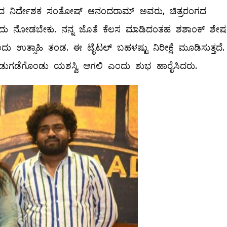
ಿದ ನಿರ್ದೇಶಕ ಸಂತೋಷ್ ಆನಂದರಾಮ್ ಅವರು, ಚಿತ್ರರಂಗದ
ಕರು ಬಂದು ನೋಡಬೇಕು. ನನ್ನ ಜೊತೆ ಕೆಲಸ ಮಾಡಿದಂತಹ ಶಶಾಂಕ್ ಶೇಷಗ
ು ಉತ್ಸಾಹಿ ತಂಡ. ಈ ಟೈಟಲ್ ಬಹಳಷ್ಟು ನಿರೀಕ್ಷೆ ಮೂಡಿಸುತ್ತದೆ.
ರ ಬಿಡುಗಡೆಗೊಂಡು ಯಶಸ್ವಿ ಆಗಲಿ ಎಂದು ಶುಭ ಹಾರೈಸಿದರು.