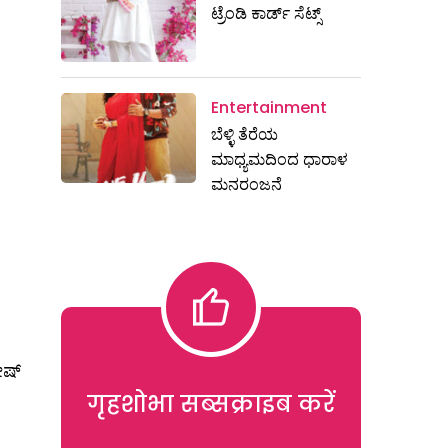
ಟ್ರೆಂಡಿ ಕಾರ್ಡ್‌ ಸೆಟ್ಸ್
Entertainment
ಬೆಳ್ಳಿ ತೆರೆಯ
ಮಾಧ್ಯಮದಿಂದ ಧಾರಾಳ
ಮನರಂಜನೆ
ೋಷ್
गृहशोभा सब्सक्राइब करें