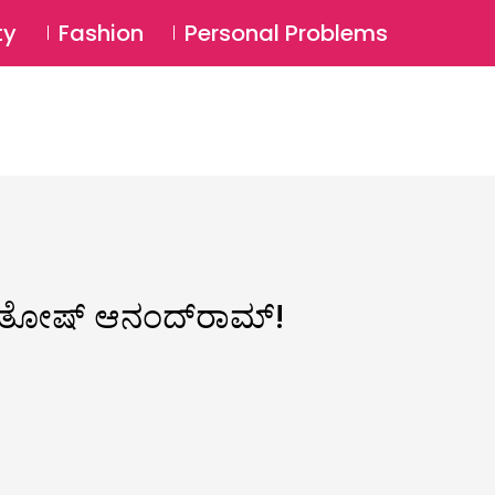
⚲
BSCRIBE
Login
ty
Fashion
Personal Problems
⚲
 ಸಂತೋಷ್ ಆನಂದ್​​ರಾಮ್!