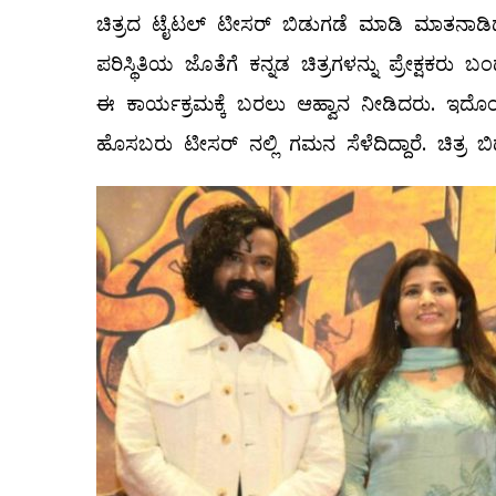
ಚಿತ್ರದ ಟೈಟಲ್ ಟೀಸರ್ ಬಿಡುಗಡೆ ಮಾಡಿ ಮಾತನಾಡ
ಪರಿಸ್ಥಿತಿಯ ಜೊತೆಗೆ ಕನ್ನಡ ಚಿತ್ರಗಳನ್ನು ಪ್ರೇಕ್ಷ
ಈ ಕಾರ್ಯಕ್ರಮಕ್ಕೆ ಬರಲು ಆಹ್ವಾನ ನೀಡಿದರು. ಇದೊಂದ
ಹೊಸಬರು ಟೀಸರ್ ನಲ್ಲಿ ಗಮನ ಸೆಳೆದಿದ್ದಾರೆ. ಚಿತ್