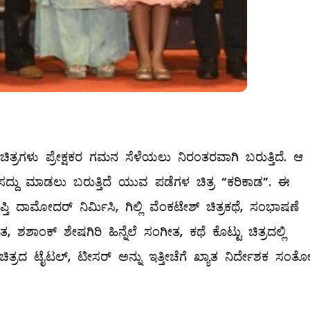
ಿತ್ರಗಳು ಪ್ರೇಕ್ಷಕರ ಗಮನ ಸೆಳೆಯಲು ನಿರಂತರವಾಗಿ ಬರುತ್ತಿದೆ. ಆ
 ಸದ್ದು ಮಾಡಲು ಬರುತ್ತಿದೆ ಯುವ ಪಡೆಗಳ ಚಿತ್ರ “ಕರಿಕಾಡ”. ಈ
 ದೀಪ್ತಿ ದಾಮೋದರ್ ನಿರ್ಮಿಸಿ, ಗಿಲ್ಲಿ ವೆಂಕಟೇಶ್ ಚಿತ್ರಕಥೆ, ಸಂಭಾಷಣೆ
ಶಶಾಂಕ್ ಶೇಷಗಿರಿ ಹಿನ್ನೆಲೆ ಸಂಗೀತ, ಕಥೆ ಕೊಟ್ಟು ಚಿತ್ರದಲ್ಲಿ
ಿತ್ರದ ಟೈಟಲ್, ಟೀಸರ್ ಅನ್ನು ಇತ್ತೀಚೆಗೆ ಖ್ಯಾತ ನಿರ್ದೇಶಕ ಸಂತ