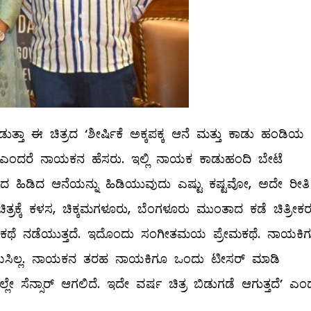
ಡುತ್ತಾ ಈ ಚಿತ್ರದ ‘ಶೀರ್ಷಿಕೆ ಅಕ್ಕಪಕ್ಕ ಆನೆ ಮತ್ತು ಕಾಡು ಹಂಡಿಯ
 ಎಂದರೆ ನಾಯಕನ ಹೆಸರು. ಇಲ್ಲಿ ನಾಯಕ ಕಾಡುಹಂದಿ ಬೇಟೆ
 ಮದ ಹಿಡಿದ ಆನೆಯನ್ನು ಹಿಡಿಯುವುದು ಎಷ್ಟು ಕಷ್ಟವೋ, ಅದೇ ರೀತಿ
ತ್ರಕ್ಕೆ ಕಳಸ, ಚಿಕ್ಕಮಗಳೂರು, ಬೆಂಗಳೂರು ಮುಂತಾದ ಕಡೆ ಚಿತ್ರೀಕ
ಲಿ ಕಥೆ ನಡೆಯುತ್ತದೆ. ಇದೊಂದು ಸಂಗೀತಮಯ ಪ್ರೇಮಕಥೆ. ನಾಯಕಿ
ಪರಿಚಯಿಸಿಲ್ಲ. ನಾಯಕನ ತರಹ ನಾಯಕಿಗೂ ಒಂದು ಟೀಸರ್ ಮಾಡಿ
ಲ್ಲೇ ಸೆನ್ಸಾರ್ ಆಗಲಿದೆ. ಇದೇ ವರ್ಷ ಚಿತ್ರ ಬಿಡುಗಡೆ ಆಗುತ್ತದೆ’ ಎಂ