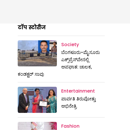
टॉप स्टोरीज
Society
ಬೆಂಗಳೂರು-ಮೈಸೂರು
ಎಕ್ಸ್​ಪ್ರೆಸ್‌ವೇನಲ್ಲಿ
ಅಪಘಾತ: ಚಾಲಕ,
ಕಂಡಕ್ಟರ್ ಸಾವು
Entertainment
ಪಾರ್ವತಿ ತಿರುವೋತ್ತು
ಅಭಿನೇತ್ರಿ
Fashion