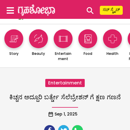
⚲
ಸಬ್ ಸ್ಕ್ರೈಬ್
Story
Beauty
Entertain
Food
Health
ment
Entertainment
ಕಿಚ್ಚನ ಅದ್ದೂರಿ ಬರ್ತ್ಡೇ ಸೆಲೆಬ್ರೇಶನ್ ಗೆ ಕ್ಷಣ ಗಣನೆ
Sep 1, 2025