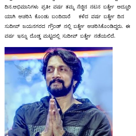
ದಿನ.ಅಭಿಮಾನಿಗಳು ಪ್ರತೀ ವರ್ಷ ತಮ್ಮ ನೆಚ್ಚಿನ ನಟನ ಬರ್ತ್ಡೇ ಅದ್ದೂರಿ
ಯಾಗಿ ಆಚರಿಸಿ ಕೊಂಡು ಬಂದಿದಾರೆ ಕಳೆದ ವರ್ಷ ಬರ್ತ್ಡೇ ದಿನ
ಸುದೀಪ್ ಜಯನಗರದ ಗ್ರೌಂಡ್ ನಲ್ಲಿ ಬರ್ತ್ಡೇ ಆಚರಿಸಿಕೊಂಡಿದ್ದರು. ಈ
ವರ್ಷ ಇನ್ನೂ ದೊಡ್ಡ ಮಟ್ಟದಲ್ಲಿ ಸುದೀಪ್ ಬರ್ತ್ಡೇ ನಡೆಯಲಿದೆ.