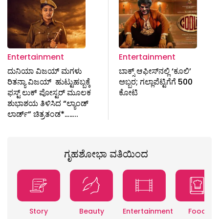
Entertainment
Entertainment
ದುನಿಯಾ ವಿಜಯ್ ಮಗಳು
ಬಾಕ್ಸ್​ ಆಫೀಸ್​ನಲ್ಲಿ ‘ಕೂಲಿ’
ರಿತನ್ಯಾ ವಿಜಯ್ ಹುಟ್ಟುಹಬ್ಬಕ್ಕೆ
ಅಬ್ಬರ; ಗಲ್ಲಾಪೆಟ್ಟಿಗೆಗೆ ₹500
ಫಸ್ಟ್ ಲುಕ್ ಪೋಸ್ಟರ್ ಮೂಲಕ
ಕೋಟಿ
ಶುಭಾಶಯ ತಿಳಿಸಿದ “ಲ್ಯಾಂಡ್
ಲಾರ್ಡ್” ಚಿತ್ರತಂಡ*……..
ಗೃಹಶೋಭಾ ವತಿಯಿಂದ
Story
Beauty
Entertainment
Food