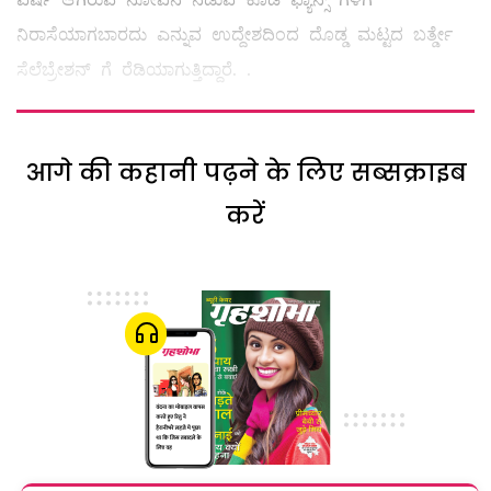
ನಿರಾಸೆಯಾಗಬಾರದು ಎನ್ನುವ ಉದ್ದೇಶದಿಂದ ದೊಡ್ಡ ಮಟ್ಟದ ಬರ್ತ್ಡೇ
ಸೆಲೆಬ್ರೇಶನ್ ಗೆ ರೆಡಿಯಾಗುತ್ತಿದ್ದಾರೆ. .
आगे की कहानी पढ़ने के लिए सब्सक्राइब
करें