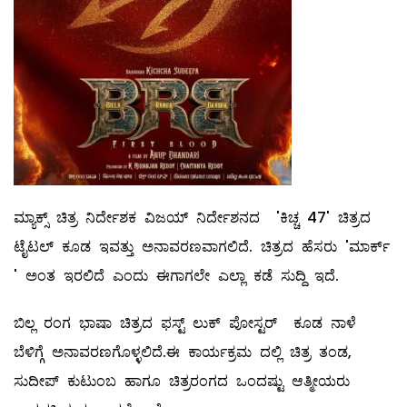
ಮ್ಯಾಕ್ಸ್ ಚಿತ್ರ ನಿರ್ದೇಶಕ ವಿಜಯ್ ನಿರ್ದೇಶನದ 'ಕಿಚ್ಚ 47' ಚಿತ್ರದ
ಟೈಟಲ್ ಕೂಡ ಇವತ್ತು ಅನಾವರಣವಾಗಲಿದೆ. ಚಿತ್ರದ ಹೆಸರು 'ಮಾರ್ಕ್
' ಅಂತ ಇರಲಿದೆ ಎಂದು ಈಗಾಗಲೇ ಎಲ್ಲಾ ಕಡೆ ಸುದ್ದಿ ಇದೆ.
ಬಿಲ್ಲ ರಂಗ ಭಾಷಾ ಚಿತ್ರದ ಫಸ್ಟ್ ಲುಕ್ ಪೋಸ್ಟರ್ ಕೂಡ ನಾಳೆ
ಬೆಳಿಗ್ಗೆ ಅನಾವರಣಗೊಳ್ಳಲಿದೆ.ಈ ಕಾರ್ಯಕ್ರಮ ದಲ್ಲಿ ಚಿತ್ರ ತಂಡ,
ಸುದೀಪ್ ಕುಟುಂಬ ಹಾಗೂ ಚಿತ್ರರಂಗದ ಒಂದಷ್ಟು ಆತ್ಮೀಯರು