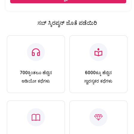
ಸಬ್ ಸ್ಕಿರಪ್ಶನ್ ಜೊತೆ ಪಡೆಯಿರಿ
700ಕ್ಕಿಂತಲೂ ಹೆಚ್ಚಿನ
6000ಕ್ಕೂ ಹೆಚ್ಚಿನ
ಆಡಿಯೋ ಕಥೆಗಳು
ಸ್ವಾರಸ್ಯಕರ ಕಥೆಗಳು