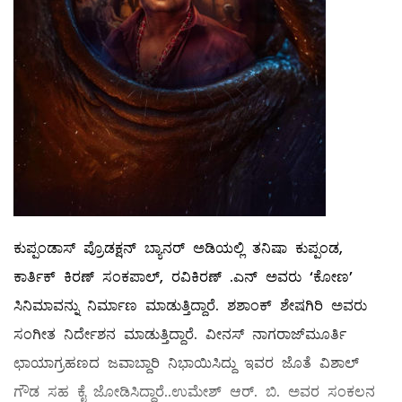
ಕುಪ್ಪಂಡಾಸ್ ಪ್ರೊಡಕ್ಷನ್ ಬ್ಯಾನರ್ ಅಡಿಯಲ್ಲಿ ತನಿಷಾ ಕುಪ್ಪಂಡ,
ಕಾರ್ತಿಕ್ ಕಿರಣ್ ಸಂಕಪಾಲ್, ರವಿಕಿರಣ್ .ಎನ್ ಅವರು ‘ಕೋಣ’
ಸಿನಿಮಾವನ್ನು ನಿರ್ಮಾಣ ಮಾಡುತ್ತಿದ್ದಾರೆ. ಶಶಾಂಕ್ ಶೇಷಗಿರಿ ಅವರು
ಸಂಗೀತ ನಿರ್ದೇಶನ ಮಾಡುತ್ತಿದ್ದಾರೆ. ವೀನಸ್ ನಾಗರಾಜ್‌ಮೂರ್ತಿ
ಛಾಯಾಗ್ರಹಣದ ಜವಾಬ್ದಾರಿ ನಿಭಾಯಿಸಿದ್ದು ಇವರ ಜೊತೆ ವಿಶಾಲ್
ಗೌಡ ಸಹ ಕೈ ಜೋಡಿಸಿದ್ದಾರೆ..ಉಮೇಶ್ ಆರ್. ಬಿ. ಅವರ ಸಂಕಲನ