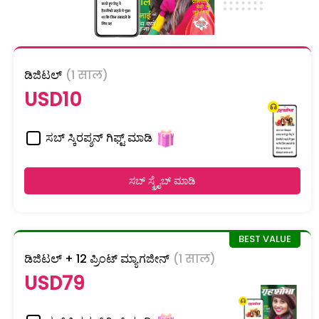
ಡಿಜಿಟಲ್
(1 साल)
USD10
ಸಬ್ ಸ್ಕಿರಪ್ಶನ್ ಗಿಫ್ಟ್ ಮಾಡಿ
ಸಬ್ ಸ್ಕ್ರೈಬ್ ಮಾಡಿ
ಡಿಜಿಟಲ್ + 12 ಪ್ರಿಂಟ್ ಮ್ಯಾಗಜೀನ್
(1 साल)
USD79