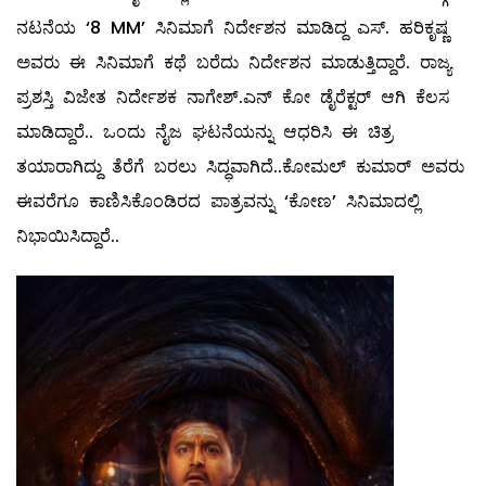
ನಟನೆಯ ‘8 MM’ ಸಿನಿಮಾಗೆ ನಿರ್ದೇಶನ ಮಾಡಿದ್ದ ಎಸ್. ಹರಿಕೃಷ್ಣ
ಅವರು ಈ ಸಿನಿಮಾಗೆ ಕಥೆ ಬರೆದು ನಿರ್ದೇಶನ ಮಾಡುತ್ತಿದ್ದಾರೆ. ರಾಜ್ಯ
ಪ್ರಶಸ್ತಿ ವಿಜೇತ ನಿರ್ದೇಶಕ ನಾಗೇಶ್.ಎನ್ ಕೋ ಡೈರೆಕ್ಟರ್ ಆಗಿ ಕೆಲಸ
ಮಾಡಿದ್ದಾರೆ.. ಒಂದು ನೈಜ ಘಟನೆಯನ್ನು ಆಧರಿಸಿ ಈ ಚಿತ್ರ
ತಯಾರಾಗಿದ್ದು ತೆರೆಗೆ ಬರಲು ಸಿದ್ಧವಾಗಿದೆ..ಕೋಮಲ್ ಕುಮಾರ್ ಅವರು
ಈವರೆಗೂ ಕಾಣಿಸಿಕೊಂಡಿರದ ಪಾತ್ರವನ್ನು ‘ಕೋಣ’ ಸಿನಿಮಾದಲ್ಲಿ
ನಿಭಾಯಿಸಿದ್ದಾರೆ..