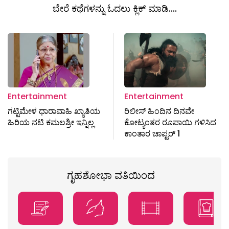
ಬೇರೆ ಕಥೆಗಳನ್ನು ಓದಲು ಕ್ಲಿಕ್ ಮಾಡಿ....
Entertainment
Entertainment
ಗಟ್ಟಿಮೇಳ ಧಾರಾವಾಹಿ ಖ್ಯಾತಿಯ
ರಿಲೀಸ್ ಹಿಂದಿನ ದಿನವೇ
ಹಿರಿಯ ನಟಿ ಕಮಲಶ್ರೀ ಇನ್ನಿಲ್ಲ
ಕೋಟ್ಯಂತರ ರೂಪಾಯಿ ಗಳಿಸಿದ
ಕಾಂತಾರ ಚಾಪ್ಟರ್ 1
ಗೃಹಶೋಭಾ ವತಿಯಿಂದ