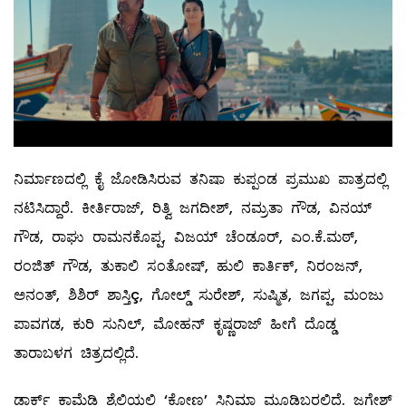
ನಿರ್ಮಾಣದಲ್ಲಿ ಕೈ ಜೋಡಿಸಿರುವ ತನಿಷಾ ಕುಪ್ಪಂಡ ಪ್ರಮುಖ ಪಾತ್ರದಲ್ಲಿ
ನಟಿಸಿದ್ದಾರೆ. ಕೀರ್ತಿರಾಜ್, ರಿತ್ವಿ ಜಗದೀಶ್, ನಮ್ರತಾ ಗೌಡ, ವಿನಯ್
ಗೌಡ, ರಾಘು ರಾಮನಕೊಪ್ಪ, ವಿಜಯ್ ಚೆಂಡೂರ್, ಎಂ.ಕೆ.ಮಠ್,
ರಂಜಿತ್ ಗೌಡ, ತುಕಾಲಿ ಸಂತೋಷ್, ಹುಲಿ ಕಾರ್ತಿಕ್, ನಿರಂಜನ್,
ಅನಂತ್, ಶಿಶಿರ್ ಶಾಸ್ತಿç, ಗೋಲ್ಡ್ ಸುರೇಶ್, ಸುಷ್ಮಿತ, ಜಗಪ್ಪ, ಮಂಜು
ಪಾವಗಡ, ಕುರಿ ಸುನಿಲ್, ಮೋಹನ್ ಕೃಷ್ಣರಾಜ್ ಹೀಗೆ ದೊಡ್ಡ
ತಾರಾಬಳಗ ಚಿತ್ರದಲ್ಲಿದೆ.
ಡಾರ್ಕ್ ಕಾಮೆಡಿ ಶೈಲಿಯಲ್ಲಿ ‘ಕೋಣ’ ಸಿನಿಮಾ ಮೂಡಿಬರಲಿದೆ. ಜಗ್ಗೇಶ್