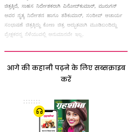
ಚಿತ್ರಕ್ಕಿದೆ, ಸಾಹಸ ನಿರ್ದೇಶಕರಾಗಿ ವಿನೋದ್‌ಕುಮಾರ್, ಮುರುಗನ್
ಅವರ ನೃತ್ಯ ನಿರ್ದೇಶನ ಹಾಗೂ ಶಶಿಕುಮಾರ್, ಸಂದೀಪ್ ಆಚಾರ್ಯ
ಸಂಭಾಷಣೆ ಚಿತ್ರಕ್ಕಿದ್ದು ಕೋಣ ಚಿತ್ರ ಅದ್ಭುತವಾಗಿ ಮೂಡಿಬಂದಿದ್ದು
ಪ್ರೇಕ್ಷಕರನ್ನ ಸೆಳೆಯುವಲ್ಲಿ ಅನುಮಾನವೇ ಇಲ್ಲ..
आगे की कहानी पढ़ने के लिए सब्सक्राइब
करें