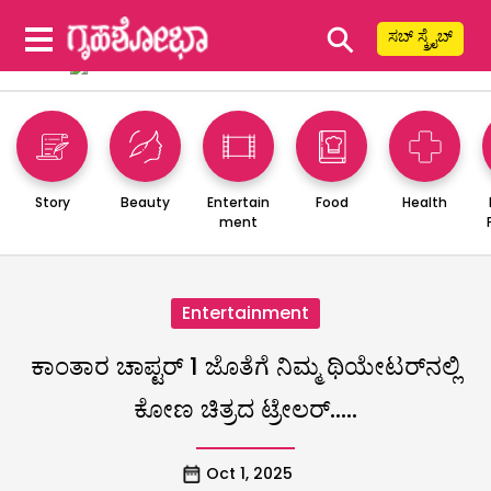
⚲
ಸಬ್ ಸ್ಕ್ರೈಬ್
Story
Beauty
Entertain
Food
Health
ment
Entertainment
ಕಾಂತಾರ ಚಾಪ್ಟರ್ 1 ಜೊತೆಗೆ ನಿಮ್ಮ ಥಿಯೇಟರ್‌ನಲ್ಲಿ
ಕೋಣ ಚಿತ್ರದ ಟ್ರೇಲರ್…..
Oct 1, 2025