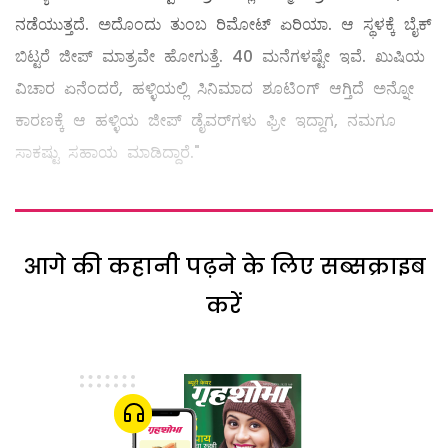
ನಡೆಯುತ್ತದೆ. ಅದೊಂದು ತುಂಬ ರಿಮೋಟ್‌ ಏರಿಯಾ. ಆ ಸ್ಥಳಕ್ಕೆ ಬೈಕ್‌
ಬಿಟ್ಟರೆ ಜೀಪ್‌ ಮಾತ್ರವೇ ಹೋಗುತ್ತೆ. 40 ಮನೆಗಳಷ್ಟೇ ಇವೆ. ಖುಷಿಯ
ವಿಚಾರ ಏನೆಂದರೆ, ಹಳ್ಳಿಯಲ್ಲಿ ಸಿನಿಮಾದ ಶೂಟಿಂಗ್‌ ಆಗ್ತಿದೆ ಅನ್ನೋ
ಕಾರಣಕ್ಕೆ ಆ ಹಳ್ಳಿಯ ಜೀಪ್‌ ಡೈವರ್‌ಗಳು ಫ್ರೀ ಇದ್ದಾಗ, ನಮಗೂ
ಸಾಕಷ್ಟು ಸಹಾಯ ಮಾಡಿದ್ದಾರೆ."
आगे की कहानी पढ़ने के लिए सब्सक्राइब
करें