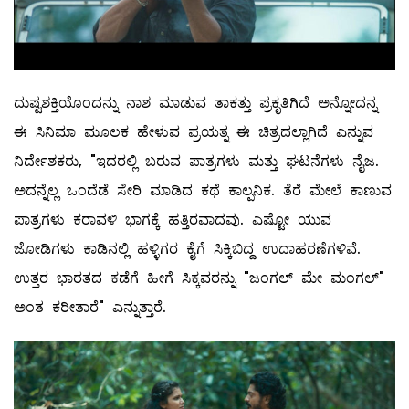
ದುಷ್ಟಶಕ್ತಿಯೊಂದನ್ನು ನಾಶ ಮಾಡುವ ತಾಕತ್ತು ಪ್ರಕೃತಿಗಿದೆ ಅನ್ನೋದನ್ನ
ಈ ಸಿನಿಮಾ ಮೂಲಕ ಹೇಳುವ ಪ್ರಯತ್ನ ಈ ಚಿತ್ರದಲ್ಲಾಗಿದೆ ಎನ್ನುವ
ನಿರ್ದೇಶಕರು, "ಇದರಲ್ಲಿ ಬರುವ ಪಾತ್ರಗಳು ಮತ್ತು ಘಟನೆಗಳು ನೈಜ.
ಅದನ್ನೆಲ್ಲ ಒಂದೆಡೆ ಸೇರಿ ಮಾಡಿದ ಕಥೆ ಕಾಲ್ಪನಿಕ. ತೆರೆ ಮೇಲೆ ಕಾಣುವ
ಪಾತ್ರಗಳು ಕರಾವಳಿ ಭಾಗಕ್ಕೆ ಹತ್ತಿರವಾದವು. ಎಷ್ಟೋ ಯುವ
ಜೋಡಿಗಳು ಕಾಡಿನಲ್ಲಿ ಹಳ್ಳಿಗರ ಕೈಗೆ ಸಿಕ್ಕಿಬಿದ್ದ ಉದಾಹರಣೆಗಳಿವೆ.
ಉತ್ತರ ಭಾರತದ ಕಡೆಗೆ ಹೀಗೆ ಸಿಕ್ಕವರನ್ನು "ಜಂಗಲ್‌ ಮೇ ಮಂಗಲ್‌"
ಅಂತ ಕರೀತಾರೆ" ಎನ್ನುತ್ತಾರೆ.