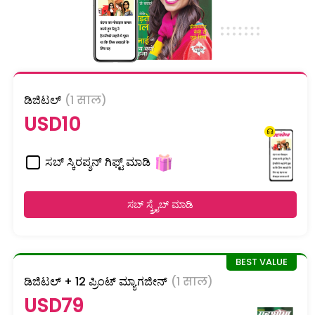
ಡಿಜಿಟಲ್
(1 साल)
USD10
ಸಬ್ ಸ್ಕಿರಪ್ಶನ್ ಗಿಫ್ಟ್ ಮಾಡಿ
ಸಬ್ ಸ್ಕ್ರೈಬ್ ಮಾಡಿ
ಡಿಜಿಟಲ್ + 12 ಪ್ರಿಂಟ್ ಮ್ಯಾಗಜೀನ್
(1 साल)
USD79