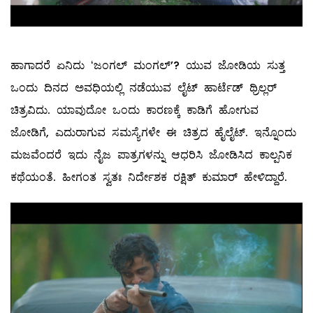
ಹಾಗಾದರೆ ಏನಿದು ʻಜಂಗಲ್‌ ಮಂಗಲ್‌ʼ? ಯುವ ಜೋಡಿಯ ಸುತ್ತ
ಒಂದು ದಿನದ ಅವಧಿಯಲ್ಲಿ ನಡೆಯುವ ಲೈಟ್‌ ಹಾರ್ಟೆಡ್‌ ಥ್ರಿಲ್ಲರ್‌
ಚಿತ್ರವಿದು. ಯಾವುದೋ ಒಂದು ಕಾರಣಕ್ಕೆ ಕಾಡಿಗೆ ಹೋಗುವ
ಜೋಡಿಗೆ, ಎದುರಾಗುವ ಸಮಸ್ಯೆಗಳೇ ಈ ಚಿತ್ರದ ಹೈಲೈಟ್‌. ಇನ್ನೊಂದು
ಮಜವೆಂದರೆ ಇದು ನೈಜ ಪಾತ್ರಗಳನ್ನು ಆಧರಿಸಿ ಜೋಡಿಸಿದ ಕಾಲ್ಪನಿಕ
ಕಥೆಯಂತೆ. ಹೀಗಂತ ಸ್ವತಃ ನಿರ್ದೇಶಕ ರಕ್ಷಿತ್‌ ಕುಮಾರ್‌ ಹೇಳಿದ್ದಾರೆ.