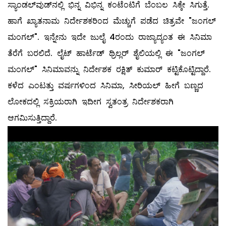
ಸ್ಯಾಂಡಲ್‌ವುಡ್‌ನಲ್ಲಿ ಭಿನ್ನ ವಿಭಿನ್ನ ಕಂಟೆಂಟಿಗೆ ಬೆಂಬಲ ಸಿಕ್ಕೇ ಸಿಗುತ್ತೆ.
ಹಾಗೆ ಖ್ಯಾತನಾಮ ನಿರ್ದೇಶಕರಿಂದ ಮೆಚ್ಚುಗೆ ಪಡೆದ ಚಿತ್ರವೇ "ಜಂಗಲ್‌
ಮಂಗಲ್‌". ಇನ್ನೇನು ಇದೇ ಜುಲೈ 4ರಂದು ರಾಜ್ಯಾದ್ಯಂತ ಈ ಸಿನಿಮಾ
ತೆರೆಗೆ ಬರಲಿದೆ. ಲೈಟ್‌ ಹಾರ್ಟೆಡ್‌ ಥ್ರಿಲ್ಲರ್‌ ಶೈಲಿಯಲ್ಲಿ ಈ "ಜಂಗಲ್‌
ಮಂಗಲ್‌" ಸಿನಿಮಾವನ್ನು ನಿರ್ದೇಶಕ ರಕ್ಷಿತ್‌ ಕುಮಾರ್‌ ಕಟ್ಟಿಕೊಟ್ಟಿದ್ದಾರೆ.
ಕಳೆದ ಎಂಟತ್ತು ವರ್ಷಗಳಿಂದ ಸಿನಿಮಾ, ಸೀರಿಯಲ್‌ ಹೀಗೆ ಬಣ್ಣದ
ಲೋಕದಲ್ಲಿ ಸಕ್ರಿಯರಾಗಿ ಇದೀಗ ಸ್ವತಂತ್ರ ನಿರ್ದೇಶಕರಾಗಿ
ಆಗಮಿಸುತ್ತಿದ್ದಾರೆ.