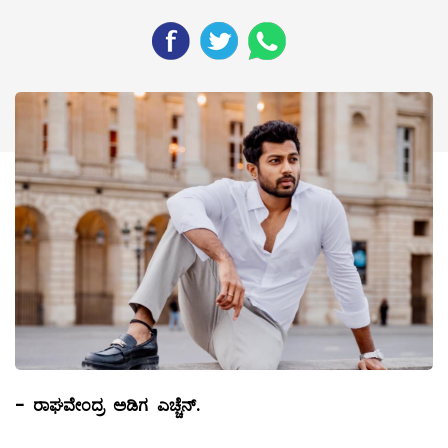
-
ರಾಘವೇಂದ್ರ ಅಡಿಗ ಎಚ್ಚೆನ್.