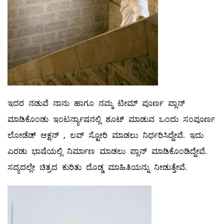
ಇದರ ನಡುವೆ ನಾನು ಹಾಗೂ ನಮ್ಮ ಟೀಮ್ ಪೂರ್ಣ ಪ್ಲಾನ್
ಮಾಡಿಕೊಂಡು ಇಂಟರ್ನ್ಯಾಷನಲ್ಲಿ ಶೂಟ್ ಮಾಡುವ ಒಂದು ಸಂಪೂರ್ಣ
ಲೋಡೆಡ್ ಆಕ್ಷನ್ , ಲವ್ ಸ್ಟೋರಿ ಮಾಡಲು ನಿರ್ಧರಿಸಿದ್ದೇವೆ. ಇದು
ಎರಡು ಭಾಷೆಯಲ್ಲಿ ನಿರ್ಮಾಣ ಮಾಡಲು ಪ್ಲಾನ್ ಮಾಡಿಕೊಂಡಿದ್ದೇವೆ.
ಸದ್ಯದಲ್ಲೇ ಚಿತ್ರದ ಕುರಿತು ದೊಡ್ಡ ಮಾಹಿತಿಯನ್ನು ನೀಡುತ್ತೇವೆ.