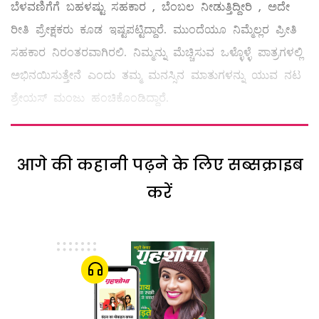
ಬೆಳವಣಿಗೆಗೆ ಬಹಳಷ್ಟು ಸಹಕಾರ , ಬೆಂಬಲ ನೀಡುತ್ತಿದ್ದೀರಿ , ಅದೇ
ರೀತಿ ಪ್ರೇಕ್ಷಕರು ಕೂಡ ಇಷ್ಟಪಟ್ಟಿದ್ದಾರೆ. ಮುಂದೆಯೂ ನಿಮ್ಮೆಲ್ಲರ ಪ್ರೀತಿ
ಸಹಕಾರ ನಿರಂತರವಾಗಿರಲಿ. ನಿಮ್ಮನ್ನು ಮೆಚ್ಚಿಸುವ ಒಳ್ಳೊಳ್ಳೆ ಪಾತ್ರಗಳಲ್ಲಿ
ಅಭಿನಯಿಸುತ್ತೇನೆ ಎಂದು ತಮ್ಮ ಮನಸ್ಸಿನ ಮಾತುಗಳನ್ನು ಯುವ ನಟ
ಶ್ರೇಯಸ್ ಮಂಜು ಹಂಚಿಕೊಂಡಿದ್ದಾರೆ.
आगे की कहानी पढ़ने के लिए सब्सक्राइब
करें