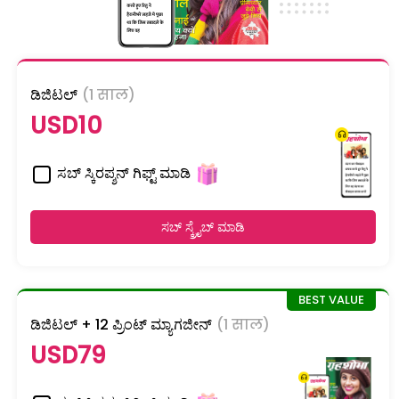
ಡಿಜಿಟಲ್
(1 साल)
USD10
ಸಬ್ ಸ್ಕಿರಪ್ಶನ್ ಗಿಫ್ಟ್ ಮಾಡಿ
ಸಬ್ ಸ್ಕ್ರೈಬ್ ಮಾಡಿ
ಡಿಜಿಟಲ್ + 12 ಪ್ರಿಂಟ್ ಮ್ಯಾಗಜೀನ್
(1 साल)
USD79