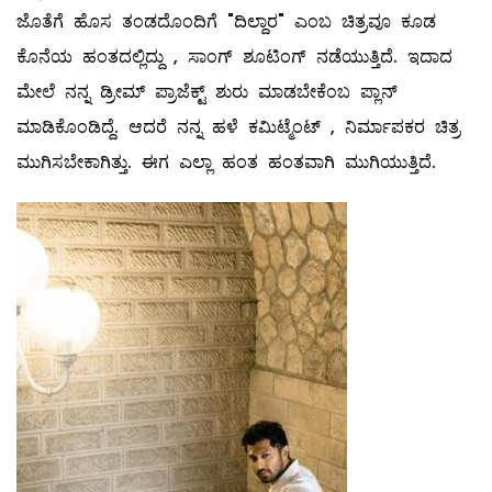
ಜೊತೆಗೆ ಹೊಸ ತಂಡದೊಂದಿಗೆ "ದಿಲ್ದಾರ" ಎಂಬ ಚಿತ್ರವೂ ಕೂಡ
ಕೊನೆಯ ಹಂತದಲ್ಲಿದ್ದು , ಸಾಂಗ್ ಶೂಟಿಂಗ್ ನಡೆಯುತ್ತಿದೆ. ಇದಾದ
ಮೇಲೆ ನನ್ನ ಡ್ರೀಮ್ ಪ್ರಾಜೆಕ್ಟ್ ಶುರು ಮಾಡಬೇಕೆಂಬ ಪ್ಲಾನ್
ಮಾಡಿಕೊಂಡಿದ್ದೆ. ಆದರೆ ನನ್ನ ಹಳೆ ಕಮಿಟ್ಮೆಂಟ್ , ನಿರ್ಮಾಪಕರ ಚಿತ್ರ
ಮುಗಿಸಬೇಕಾಗಿತ್ತು. ಈಗ ಎಲ್ಲಾ ಹಂತ ಹಂತವಾಗಿ ಮುಗಿಯುತ್ತಿದೆ.