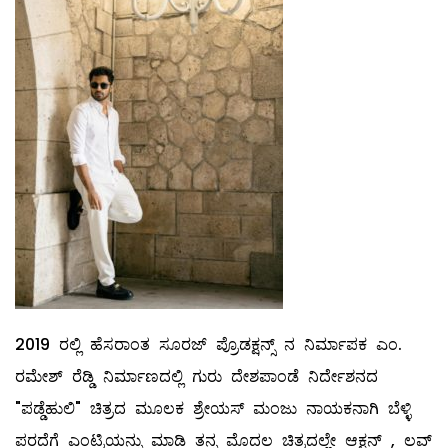
2019 ರಲ್ಲಿ ಹೆಸರಾಂತ ಸೂರಜ್ ಪ್ರೊಡಕ್ಷನ್ಸ್ ನ ನಿರ್ಮಾಪಕ ಎಂ.
ರಮೇಶ್ ರೆಡ್ಡಿ ನಿರ್ಮಾಣದಲ್ಲಿ ಗುರು ದೇಶಪಾಂಡೆ ನಿರ್ದೇಶನದ
"ಪಡ್ಡೆಹುಲಿ" ಚಿತ್ರದ ಮೂಲಕ ಶ್ರೇಯಸ್ ಮಂಜು ನಾಯಕನಾಗಿ ಬೆಳ್ಳಿ
ಪರದೆಗೆ ಎಂಟ್ರಿಯನ್ನು ಮಾಡಿ ತನ್ನ ಮೊದಲ ಚಿತ್ರದಲ್ಲೇ ಆಕ್ಷನ್ , ಲವ್