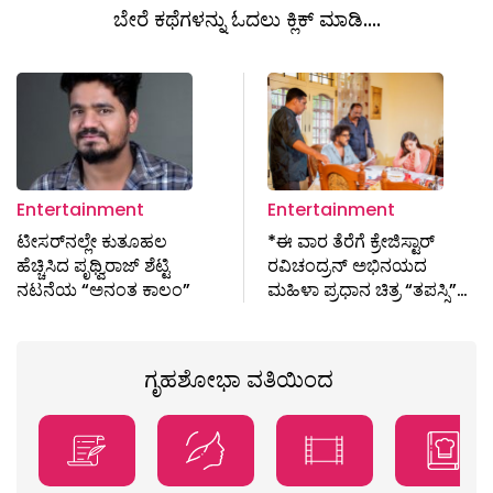
ಬೇರೆ ಕಥೆಗಳನ್ನು ಓದಲು ಕ್ಲಿಕ್ ಮಾಡಿ....
Entertainment
Entertainment
ಟೀಸರ್​ನಲ್ಲೇ ಕುತೂಹಲ
*ಈ ವಾರ ತೆರೆಗೆ ಕ್ರೇಜಿಸ್ಟಾರ್
ಹೆಚ್ಚಿಸಿದ ಪೃಥ್ವಿರಾಜ್ ಶೆಟ್ಟಿ
ರವಿಚಂದ್ರನ್ ಅಭಿನಯದ
ನಟನೆಯ “ಅನಂತ ಕಾಲಂ”
ಮಹಿಳಾ ಪ್ರಧಾನ ಚಿತ್ರ “ತಪಸ್ಸಿ”…
ಗೃಹಶೋಭಾ ವತಿಯಿಂದ