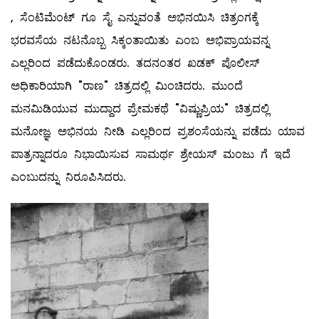
, ಸೆಂಟಿಮೆಂಟ್ ಗೂ ಸೈ ಎನ್ನುವಂತೆ ಅಭಿನಯಿಸಿ ಚಿತ್ರಂಗಕ್ಕೆ
ಭರವಸೆಯ ನಟನೊಬ್ಬ ಸಿಕ್ಕಂತಾಯಿತು ಎಂಬ ಅಭಿಪ್ರಾಯವನ್ನ
ಎಲ್ಲರಿಂದ ಪಡೆದುಕೊಂಡರು. ತದನಂತರ ಖಡಕ್ ಪೊಲೀಸ್
ಅಧಿಕಾರಿಯಾಗಿ "ರಾಣ" ಚಿತ್ರದಲ್ಲಿ ಮಿಂಚಿದರು. ಮುಂದೆ
ಮನಮಿಡಿಯುವ ಮುದ್ದಾದ ಪ್ರೇಮಕಥೆ "ವಿಷ್ಣುಪ್ರಿಯ" ಚಿತ್ರದಲ್ಲಿ
ಮನೋಜ್ಞ ಅಭಿನಯ ನೀಡಿ ಎಲ್ಲರಿಂದ ಪ್ರಶಂಸೆಯನ್ನು ಪಡೆದು ಯಾವ
ಪಾತ್ರನ್ನಾದರೂ ನಿಭಾಯಿಸುವ ಸಾಮರ್ಥ ಶ್ರೇಯಸ್ ಮಂಜು ಗೆ ಇದೆ
ಎಂಬುದನ್ನು ನಿರೂಪಿಸಿದರು.