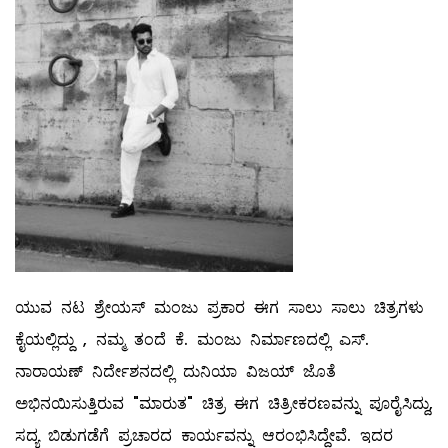
ಯುವ ನಟ ಶ್ರೇಯಸ್ ಮಂಜು ಪ್ರಕಾರ ಈಗ ಸಾಲು ಸಾಲು ಚಿತ್ರಗಳು
ಕೈಯಲ್ಲಿದ್ದು , ನಮ್ಮ ತಂದೆ ಕೆ. ಮಂಜು ನಿರ್ಮಾಣದಲ್ಲಿ ಎಸ್.
ನಾರಾಯಣ್ ನಿರ್ದೇಶನದಲ್ಲಿ ದುನಿಯಾ ವಿಜಯ್ ಜೊತೆ
ಅಭಿನಯಿಸುತ್ತಿರುವ "ಮಾರುತ" ಚಿತ್ರ ಈಗ ಚಿತ್ರೀಕರಣವನ್ನು ಪೂರೈಸಿದ್ದು,
ಸದ್ಯ ಬಿಡುಗಡೆಗೆ ಪ್ರಚಾರದ ಕಾರ್ಯವನ್ನು ಆರಂಭಿಸಿದ್ದೇವೆ. ಇದರ