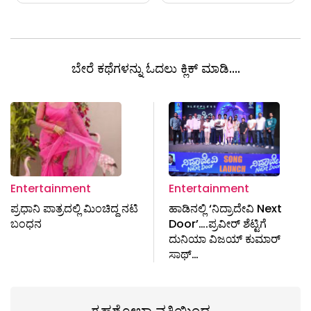
ಬೇರೆ ಕಥೆಗಳನ್ನು ಓದಲು ಕ್ಲಿಕ್ ಮಾಡಿ....
Entertainment
Entertainment
ಪ್ರಧಾನಿ ಪಾತ್ರದಲ್ಲಿ ಮಿಂಚಿದ್ದ ನಟಿ
ಹಾಡಿನಲ್ಲಿ ‘ನಿದ್ರಾದೇವಿ Next
ಬಂಧನ
Door’….ಪ್ರವೀರ್ ಶೆಟ್ಟಿಗೆ
ದುನಿಯಾ ವಿಜಯ್ ಕುಮಾರ್
ಸಾಥ್…
ಗೃಹಶೋಭಾ ವತಿಯಿಂದ