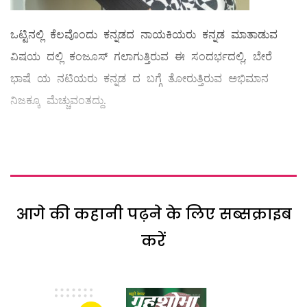
ಒಟ್ಟಿನಲ್ಲಿ ಕೆಲವೊಂದು ಕನ್ನಡದ ನಾಯಕಿಯರು ಕನ್ನಡ ಮಾತಾಡುವ
ವಿಷಯ ದಲ್ಲಿ ಕಂಜೂಸ್ ಗಲಾಗುತ್ತಿರುವ ಈ ಸಂದರ್ಭದಲ್ಲಿ, ಬೇರೆ
ಭಾಷೆ ಯ ನಟಿಯರು ಕನ್ನಡ ದ ಬಗ್ಗೆ ತೋರುತ್ತಿರುವ ಅಭಿಮಾನ
ನಿಜಕ್ಕೂ ಮೆಚ್ಚುವಂತದ್ದು.
आगे की कहानी पढ़ने के लिए सब्सक्राइब
करें