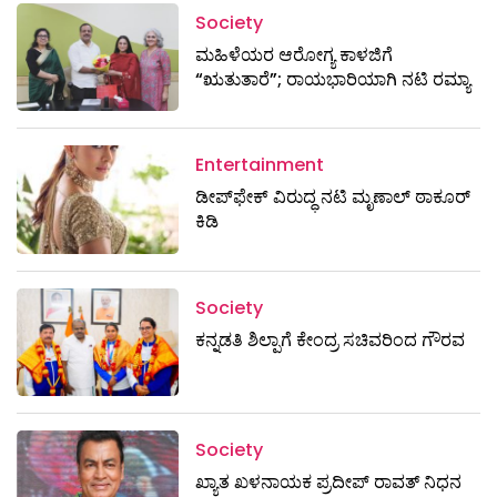
Society
ಮಹಿಳೆಯರ ಆರೋಗ್ಯ ಕಾಳಜಿಗೆ
“ಋತುತಾರೆ”; ರಾಯಭಾರಿಯಾಗಿ ನಟಿ ರಮ್ಯಾ
Entertainment
ಡೀಪ್‌ಫೇಕ್ ವಿರುದ್ಧ ನಟಿ ಮೃಣಾಲ್ ಠಾಕೂರ್
ಕಿಡಿ
Society
ಕನ್ನಡತಿ ಶಿಲ್ಪಾಗೆ ಕೇಂದ್ರ ಸಚಿವರಿಂದ ಗೌರವ
Society
ಖ್ಯಾತ ಖಳನಾಯಕ ಪ್ರದೀಪ್ ರಾವತ್‌ ನಿಧನ