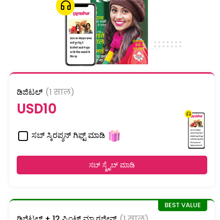
ಡಿಜಿಟಲ್
(1 साल)
USD10
ಸಬ್ ಸ್ಕಿರಪ್ಶನ್ ಗಿಫ್ಟ್ ಮಾಡಿ
ಸಬ್ ಸ್ಕ್ರೈಬ್ ಮಾಡಿ
ಡಿಜಿಟಲ್ + 12 ಪ್ರಿಂಟ್ ಮ್ಯಾಗಜೀನ್
(1 साल)