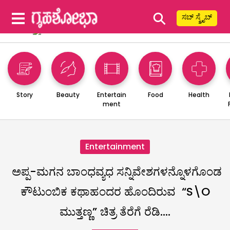
⚲
ಸಬ್ ಸ್ಕ್ರೈಬ್
Story
Beauty
Entertain
Food
Health
ment
Entertainment
ಅಪ್ಪ-ಮಗನ ಬಾಂಧವ್ಯಧ ಸನ್ನಿವೇಶಗಳನ್ನೊಳಗೊಂಡ
ಕೌಟುಂಬಿಕ ಕಥಾಹಂದರ ಹೊಂದಿರುವ “S\O
ಮುತ್ತಣ್ಣ” ಚಿತ್ರ ತೆರೆಗೆ ರೆಡಿ….