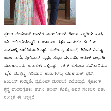
ಪ್ರಣಂ ದೇವರಾಜ್ ಅವರಿಗೆ ನಾಯಕಿಯಾಗಿ ದಿಯಾ ಖ್ಯಾತಿಯ ಖುಷಿ
ರವಿ ಅಭಿನಯಿಸಿದ್ದಾರೆ. ರಂಗಾಯಣ ರಘು ನಾಯಕನ ತಂದೆಯ
ಪಾತ್ರದಲ್ಲಿ ಕಾಣಿಸಿಕೊಂಡಿದ್ದಾರೆ. ಸುಚೇಂದ್ರ ಪ್ರಸಾದ್‌, ಗಿರೀಶ್‌ ಶಿವಣ್ಣ,
ತಬಲ ನಾಣಿ, ಶ್ರೀನಿವಾಸ್‌ ಪ್ರಭು, ಸುಧಾ ಬೆಳವಾಡಿ, ಅರುಣ್‌ ಚಕ್ರವರ್ತಿ
ಮುಂತಾದವರು ತಾರಾಬಳಗದಲ್ಲಿದ್ದಾರೆ. ಸಚಿನ್ ಬಸ್ರೂರು ಸಂಗೀತವಿರುವ
's/o ಮುತ್ತಣ್ಣ' ಸಿನಿಮಾದ ಹಾಡುಗಳನ್ನು ಯೋಗರಾಜ್ ಭಟ್,
ಜಯಂತ್ ಕಾಯ್ಕಿಣಿ, ಪ್ರಮೋದ್ ಮರವಂತೆ ಬರೆದಿದ್ದಾರೆ. ಸ್ಕೇಟಿಂಗ್
ಕೃಷ್ಣ ಛಾಯಾಗ್ರಹಣ ಹಾಗೂ ಹರೀಶ್ ಕೊಮ್ಮೆ ಅವರ ಸಂಕಲನ ಬಹು
ನಿರೀಕ್ಷಿತ ಈ ಚಿತ್ರಕ್ಕಿದೆ.