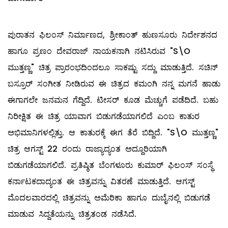
ಪುರಾತನ ಫಿಲಂಸ್ ನಿರ್ಮಾಣದ, ಶ್ರೀಕಾಂತ್ ಹುಣಸೂರು ನಿರ್ದೇಶನದ
ಹಾಗೂ ಪ್ರಣಂ ದೇವರಾಜ್ ನಾಯಕನಾಗಿ ನಟಿಸಿರುವ "S\O
ಮುತ್ತಣ್ಣ" ಚಿತ್ರ ಪ್ರಾರಂಭದಿಂದಲೂ ಸಾಕಷ್ಟು ಸದ್ದು ಮಾಡುತ್ತಿದೆ. ಸಚಿನ್
ಬಸ್ರೂರ್ ಸಂಗೀತ ನೀಡಿರುವ ಈ ಚಿತ್ರದ ಕಮಂಗಿ ನನ್ನ ಮಗನೆ ಹಾಡು
ಈಗಾಗಲೇ ಜನಮನ ಗೆದ್ದಿದೆ. ಟೀಸರ್ ಕೂಡ ಮೆಚ್ಚುಗೆ ಪಡೆದಿದೆ. ಬಹು
ನಿರೀಕ್ಷಿತ ಈ ಚಿತ್ರ ಯಾವಾಗ ಬಿಡುಗಡೆಯಾಗಲಿದೆ ಎಂಬ ಕಾತುರ
ಅಭಿಮಾನಿಗಳಲ್ಲಿತ್ತು. ಆ ಕಾತುರಕ್ಕೆ ಈಗ ತೆರೆ ಬಿದ್ದಿದೆ. "S\O ಮುತ್ತಣ್ಣ"
ಚಿತ್ರ ಆಗಸ್ಟ್ 22 ರಂದು ರಾಜ್ಯಾದ್ಯಂತ ಅದ್ದೂರಿಯಾಗಿ
ಬಿಡುಗಡೆಯಾಗಲಿದೆ. ಪ್ರತಿಷ್ಠಿತ ಬೆಂಗಳೂರು ಕುಮಾರ್ ಫಿಲಂಸ್ ಸಂಸ್ಥೆ
ಕರ್ನಾಟಕದಾದ್ಯಂತ ಈ ಚಿತ್ರವನ್ನು ವಿತರಣೆ ಮಾಡುತ್ತಿದೆ. ಆಗಸ್ಟ್
ಮೊದಲವಾರದಲ್ಲಿ ಚಿತ್ರವನ್ನು ಅಮೆರಿಕಾ ಹಾಗೂ ದುಬೈನಲ್ಲಿ ಬಿಡುಗಡೆ
ಮಾಡುವ ಸಿದ್ದತೆಯನ್ನು ಚಿತ್ರತಂಡ ನಡೆಸಿದೆ.