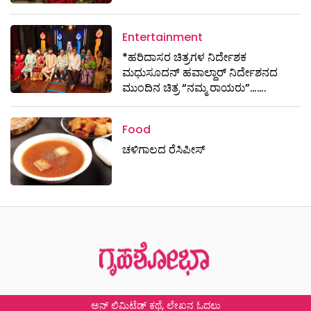
Entertainment
*ಹರಿದಾಸರ ಚಿತ್ರಗಳ ನಿರ್ದೇಶಕ
ಮಧುಸೂದನ್ ಹವಾಲ್ದಾರ್ ನಿರ್ದೇಶನದ
ಮುಂದಿನ ಚಿತ್ರ “ನಮ್ಮ ರಾಯರು”…….
Food
ಚಳಿಗಾಲದ ರೆಸಿಪೀಸ್
ಅನ್ ಲಿಮಿಟೆಡ್ ಕಥೆ, ಲೇಖನ ಓದಲು