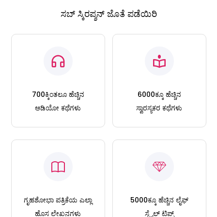
ಸಬ್ ಸ್ಕಿರಪ್ಶನ್ ಜೊತೆ ಪಡೆಯಿರಿ
700ಕ್ಕಿಂತಲೂ ಹೆಚ್ಚಿನ
6000ಕ್ಕೂ ಹೆಚ್ಚಿನ
ಆಡಿಯೋ ಕಥೆಗಳು
ಸ್ವಾರಸ್ಯಕರ ಕಥೆಗಳು
ಗೃಹಶೋಭಾ ಪತ್ರಿಕೆಯ ಎಲ್ಲಾ
5000ಕ್ಕೂ ಹೆಚ್ಚಿನ ಲೈಫ್
ಹೊಸ ಲೇಖನಗಳು
ಸ್ಟೈಲ್ ಟಿಪ್ಸ್