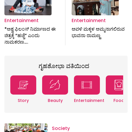
Entertainment
Entertainment
*ಅಶ್ವ ಫಿಲಂಸ್ ನಿರ್ಮಾಣದ ಈ
ಅವಳಿ ಮಕ್ಕಳ ಅಮ್ಮನಾಗಲಿರುವ
ಚಿತ್ರಕ್ಕೆ “ಹಚ್ಚೆ” ಎಂದು
ಭಾವನಾ ರಾಮಣ್ಣ
ನಾಮಕರಣ….
ಗೃಹಶೋಭಾ ವತಿಯಿಂದ
Story
Beauty
Entertainment
Food
Society