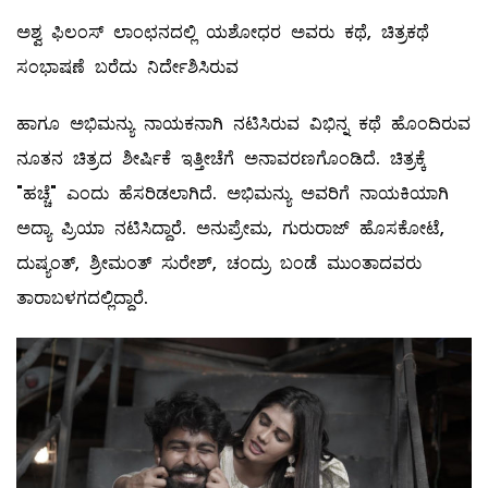
ಅಶ್ವ ಫಿಲಂಸ್ ಲಾಂಛನದಲ್ಲಿ ಯಶೋಧರ ಅವರು ಕಥೆ, ಚಿತ್ರಕಥೆ
ಸಂಭಾಷಣೆ ಬರೆದು ನಿರ್ದೇಶಿಸಿರುವ
ಹಾಗೂ ಅಭಿಮನ್ಯು ನಾಯಕನಾಗಿ ನಟಿಸಿರುವ ವಿಭಿನ್ನ ಕಥೆ ಹೊಂದಿರುವ
ನೂತನ ಚಿತ್ರದ ಶೀರ್ಷಿಕೆ ಇತ್ತೀಚೆಗೆ ಅನಾವರಣಗೊಂಡಿದೆ. ಚಿತ್ರಕ್ಕೆ
"ಹಚ್ಚೆ" ಎಂದು ಹೆಸರಿಡಲಾಗಿದೆ. ಅಭಿಮನ್ಯು ಅವರಿಗೆ ನಾಯಕಿಯಾಗಿ
ಅದ್ಯಾ ಪ್ರಿಯಾ ನಟಿಸಿದ್ದಾರೆ. ಅನುಪ್ರೇಮ, ಗುರುರಾಜ್ ಹೊಸಕೋಟೆ,
ದುಷ್ಯಂತ್, ಶ್ರೀಮಂತ್ ಸುರೇಶ್, ಚಂದ್ರು ಬಂಡೆ ಮುಂತಾದವರು
ತಾರಾಬಳಗದಲ್ಲಿದ್ದಾರೆ.