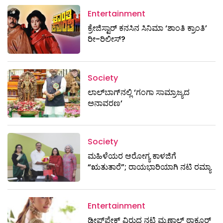
Entertainment
ಕ್ರೇಜಿಸ್ಟಾರ್ ಕನಸಿನ ಸಿನಿಮಾ ‘ಶಾಂತಿ ಕ್ರಾಂತಿ’
ರೀ-ರಿಲೀಸ್?
Society
ಲಾಲ್‌ಬಾಗ್‌ನಲ್ಲಿ ‘ಗಂಗಾ ಸಾಮ್ರಾಜ್ಯದ
ಅನಾವರಣ’
Society
ಮಹಿಳೆಯರ ಆರೋಗ್ಯ ಕಾಳಜಿಗೆ
“ಋತುತಾರೆ”; ರಾಯಭಾರಿಯಾಗಿ ನಟಿ ರಮ್ಯಾ
Entertainment
ಡೀಪ್‌ಫೇಕ್ ವಿರುದ್ಧ ನಟಿ ಮೃಣಾಲ್ ಠಾಕೂರ್