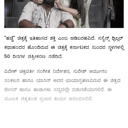
"ಹಚ್ಚೆ" ಚಿತ್ರಕ್ಕೆ ಇತಿಹಾಸದ ಶಕ್ತಿ ಎಂಬ ಅಡಿಬರಹವಿದೆ. ಸಸ್ಪೆನ್ಸ್ ಥ್ರಿಲ್ಲರ್
ಕಥಾಹಂದರ ಹೊಂದಿರುವ ಈ ಚಿತ್ರಕ್ಕೆ ಕರ್ನಾಟಕದ ಸುಂದರ ಸ್ಥಳಗಳಲ್ಲಿ
50 ದಿನಗಳ ಚಿತ್ರೀಕರಣ ನಡೆದಿದೆ.
ವಿವೇಕ್ ಚಕ್ರವರ್ತಿ ಸಂಗೀತ ನಿರ್ದೇಶನ, ಸುರೇಶ್ ಆರ್ಮುಗಂ
ಸಂಕಲನ ಹಾಗೂ ಯಾಸಿನ್ ಅವರ ಛಾಯಾಗ್ರಹಣವಿರುವ ಈ ಚಿತ್ರದ
ಟೀಸರ್ ಹಾಗೂ ಹಾಡುಗಳು ಸದ್ಯದಲ್ಲೇ ಬಿಡುಗಡೆಯಾಗಲಿದೆ. ಈ
ಮೂಲಕ ಚಿತ್ರತಂಡ ಪ್ರಚಾರ ಕಾರ್ಯ ಆರಂಭಿಸಲಿದೆ.