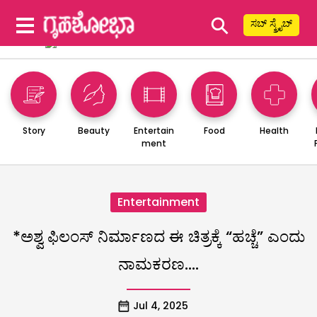
⚲
ಸಬ್ ಸ್ಕ್ರೈಬ್
Story
Beauty
Entertain
Food
Health
ment
Entertainment
*ಅಶ್ವ ಫಿಲಂಸ್ ನಿರ್ಮಾಣದ ಈ ಚಿತ್ರಕ್ಕೆ “ಹಚ್ಚೆ” ಎಂದು
ನಾಮಕರಣ….
Jul 4, 2025