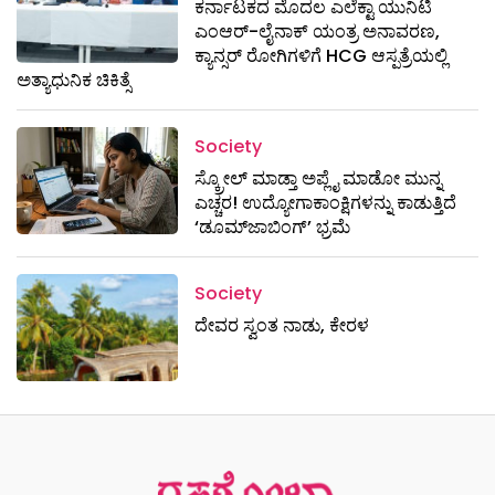
ಕರ್ನಾಟಕದ ಮೊದಲ ಎಲೆಕ್ಟಾ ಯುನಿಟಿ
ಎಂಆರ್-ಲೈನಾಕ್ ಯಂತ್ರ ಅನಾವರಣ,
ಕ್ಯಾನ್ಸರ್ ರೋಗಿಗಳಿಗೆ HCG ಆಸ್ಪತ್ರೆಯಲ್ಲಿ
ಅತ್ಯಾಧುನಿಕ ಚಿಕಿತ್ಸೆ
Society
ಸ್ಕ್ರೋಲ್ ಮಾಡ್ತಾ ಅಪ್ಲೈ ಮಾಡೋ ಮುನ್ನ
ಎಚ್ಚರ! ಉದ್ಯೋಗಾಕಾಂಕ್ಷಿಗಳನ್ನು ಕಾಡುತ್ತಿದೆ
‘ಡೂಮ್‌ಜಾಬಿಂಗ್’ ಭ್ರಮೆ
Society
ದೇವರ ಸ್ವಂತ ನಾಡು, ಕೇರಳ