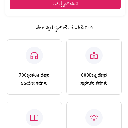
ಸಬ್ ಸ್ಕ್ರೈಬ್ ಮಾಡಿ
ಸಬ್ ಸ್ಕಿರಪ್ಶನ್ ಜೊತೆ ಪಡೆಯಿರಿ
700ಕ್ಕಿಂತಲೂ ಹೆಚ್ಚಿನ
6000ಕ್ಕೂ ಹೆಚ್ಚಿನ
ಆಡಿಯೋ ಕಥೆಗಳು
ಸ್ವಾರಸ್ಯಕರ ಕಥೆಗಳು