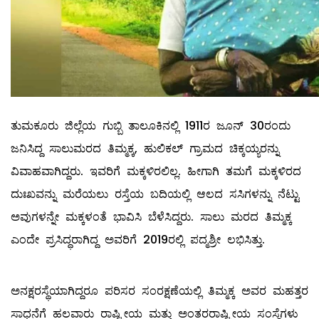
ತುಮಕೂರು ಜಿಲ್ಲೆಯ ಗುಬ್ಬಿ ತಾಲೂಕಿನಲ್ಲಿ 1911ರ ಜೂನ್ 30ರಂದು
ಜನಿಸಿದ್ದ ಸಾಲುಮರದ ತಿಮ್ಮಕ್ಕ, ಹುಲಿಕಲ್​​ ಗ್ರಾಮದ ಚಿಕ್ಕಯ್ಯರನ್ನು
ವಿವಾಹವಾಗಿದ್ದರು. ಇವರಿಗೆ ಮಕ್ಕಳಿರಲಿಲ್ಲ. ಹೀಗಾಗಿ ತಮಗೆ ಮಕ್ಕಳಿರದ
ದುಃಖವನ್ನು ಮರೆಯಲು ರಸ್ತೆಯ ಬದಿಯಲ್ಲಿ ಆಲದ ಸಸಿಗಳನ್ನು ನೆಟ್ಟು
ಅವುಗಳನ್ನೇ ಮಕ್ಕಳಂತೆ ಭಾವಿಸಿ ಬೆಳೆಸಿದ್ದರು. ಸಾಲು ಮರದ ತಿಮ್ಮಕ್ಕ
ಎಂದೇ ಪ್ರಸಿದ್ಧರಾಗಿದ್ದ ಅವರಿಗೆ 2019ರಲ್ಲಿ ಪದ್ಮಶ್ರೀ ಲಭಿಸಿತ್ತು.
ಅನಕ್ಷರಸ್ಥೆಯಾಗಿದ್ದರೂ ಪರಿಸರ ಸಂರಕ್ಷಣೆಯಲ್ಲಿ ತಿಮ್ಮಕ್ಕ ಅವರ ಮಹತ್ತರ
ಸಾಧನೆಗೆ ಹಲವಾರು ರಾಷ್ಟ್ರೀಯ ಮತ್ತು ಅಂತರರಾಷ್ಟ್ರೀಯ ಸಂಸ್ಥೆಗಳು