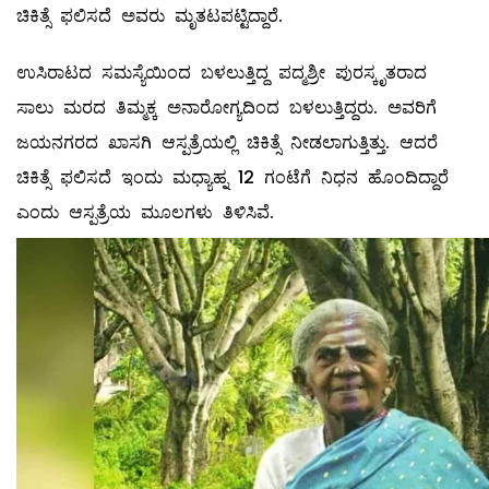
ಚಿಕಿತ್ಸೆ ಫಲಿಸದೆ ಅವರು ಮೃತಟಪಟ್ಟಿದ್ದಾರೆ.
ಉಸಿರಾಟದ ಸಮಸ್ಯೆಯಿಂದ ಬಳಲುತ್ತಿದ್ದ ಪದ್ಮಶ್ರೀ ಪುರಸ್ಕೃತರಾದ
ಸಾಲು ಮರದ ತಿಮ್ಮಕ್ಕ ಅನಾರೋಗ್ಯದಿಂದ ಬಳಲುತ್ತಿದ್ದರು. ಅವರಿಗೆ
ಜಯನಗರದ ಖಾಸಗಿ ಆಸ್ಪತ್ರೆಯಲ್ಲಿ ಚಿಕಿತ್ಸೆ ನೀಡಲಾಗುತ್ತಿತ್ತು. ಆದರೆ
ಚಿಕಿತ್ಸೆ ಫಲಿಸದೆ ಇಂದು ಮಧ್ಯಾಹ್ನ 12 ಗಂಟೆಗೆ ನಿಧನ ಹೊಂದಿದ್ದಾರೆ
ಎಂದು ಆಸ್ಪತ್ರೆಯ ಮೂಲಗಳು ತಿಳಿಸಿವೆ.