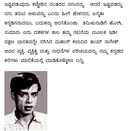
ಇಷ್ಟಪಡುವುದು ಕಣ್ಣೀರಿನ ನಂತರದ ನಗುವನ್ನು. ಆದರೆ ಇಷ್ಟಪಡದ್ದು
ನಗು ತರುವ ಅಳುವನ್ನು ಎಂದು ಹೀಗೆ ಹೇಳಿದದ, ಜನ್ಮತಃ
ಕನ್ನಡಿಗನಾದರೂ, ಬದುಕನ್ನು ಅರಸಿಕೊಂಡು ತಮಿಳುನಾಡಿಗೆ ಹೋಗಿ,
ಸುಮಾರು ಐದು ದಶಕಗಳ ಕಾಲ ತಮ್ಮ ನಟನೆಯ ಮೂಲಕ ಇಡೀ
ದಕ್ಷಿಣ ಭಾರತವನ್ನೇ ನಗಿಸಿದ ಮಹಾನ್ ಕಲಾವಿದ ತಾಯ್ ನಾಗೇಶ್
ಅವರ ವ್ಯಕ್ತಿ, ವ್ಯಕ್ತಿತ್ವ ಮತ್ತು ಸಾಧನೆಗಳ ಪರಿಚಯವನ್ನು ನಮ್ಮ ಕನ್ನಡದ
ಕಲಿಗಳು ಮಾಲಿಕೆಯಲ್ಲಿ ಮಾಡಿಕೊಳ್ಳೋಣ ಬನ್ನಿ.