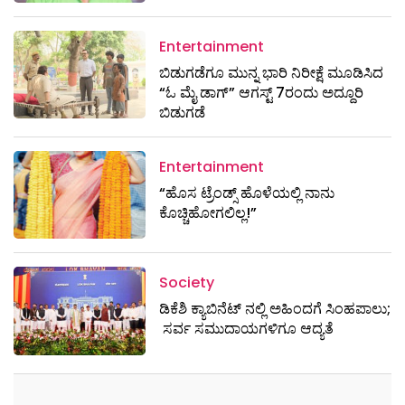
Entertainment
ಬಿಡುಗಡೆಗೂ ಮುನ್ನ ಭಾರಿ ನಿರೀಕ್ಷೆ ಮೂಡಿಸಿದ
“ಓ ಮೈ ಡಾಗ್” ಆಗಸ್ಟ್ 7ರಂದು ಅದ್ದೂರಿ
ಬಿಡುಗಡೆ
Entertainment
“ಹೊಸ ಟ್ರೆಂಡ್ಸ್ ಹೊಳೆಯಲ್ಲಿ ನಾನು
ಕೊಚ್ಚಿಹೋಗಲಿಲ್ಲ!”
Society
ಡಿಕೆಶಿ ಕ್ಯಾಬಿನೆಟ್​​​ ನಲ್ಲಿ ಅಹಿಂದಗೆ ಸಿಂಹಪಾಲು;
ಸರ್ವ ಸಮುದಾಯಗಳಿಗೂ ಆದ್ಯತೆ