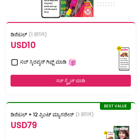
ಡಿಜಿಟಲ್
(1 साल)
USD10
ಸಬ್ ಸ್ಕಿರಪ್ಶನ್ ಗಿಫ್ಟ್ ಮಾಡಿ
ಸಬ್ ಸ್ಕ್ರೈಬ್ ಮಾಡಿ
ಡಿಜಿಟಲ್ + 12 ಪ್ರಿಂಟ್ ಮ್ಯಾಗಜೀನ್
(1 साल)
USD79