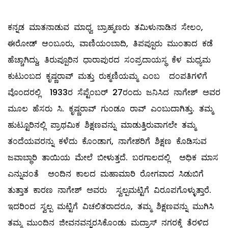
ಕನ್ನಡ ಮಾತನಾಡುವ ಮಾಧ್ವ ಬ್ರಾಹ್ಮಣರು ತಮಿಳುನಾಡಿನ ಸೇಲಂ,
ಈರೋಡ್ ಆಂಬೂರು, ವಾಣಿಯಂಬಾದಿ, ತಿಪಪ್ಪೂರು ಮುಂತಾದ ಕಡೆ
ಹೆಚ್ಚಾಗಿದ್ದು, ತಿರುಪ್ಪೂರಿನ ಧಾರಾಪುರದ ಸಂಪ್ರದಾಯಸ್ಥ ಕೆಳ ಮಧ್ಯಮ
ಕುಟುಂಬದ ಕೃಷ್ಣರಾವ್ ಮತ್ತು ರುಕ್ಮಣಿಯಮ್ಮ ಎಂಬ ದಂಪತಿಗಳಿಗೆ
ವೊಂದರಲ್ಲಿ 1933ರ ಸೆಪ್ಟೆಂಬರ್ 27ರಂದು ಜನಿಸಿದ ನಾಗೇಶ್ ಅವರ
ಮೂಲ ಹೆಸರು ಸಿ. ಕೃಷ್ಣರಾವ್ ಗುಂಡೂ ರಾವ್ ಎಂಬುದಾಗಿತ್ತು. ತಮ್ಮ
ಹುಟ್ಟೂರಿನಲ್ಲಿ ಪ್ರಾಥಮಿಕ ಶಿಕ್ಷಣವನ್ನು ಮಾಡುತ್ತಿರುವಾಗಲೇ ತಮ್ಮ
ತಂದೆಯವರನ್ನು ಕಳೆದು ಕೊಂಡಾಗ, ನಾಗೇಶರಿಗೆ ಶಿಕ್ಷಣ ಕೊಡಿಸುವ
ಜವಾಬ್ಧಾರಿ ತಾಯಿಯ ಮೇಲೆ ಬೀಳುತ್ತದೆ. ಬರಗಾಲದಲ್ಲಿ ಅಧಿಕ ಮಾಸ
ಎನ್ನುವಂತೆ ಅಂದಿನ ಕಾಲದ ಮಹಾಮಾರಿ ರೋಗವಾದ ಸಿಡುಬಿಗೆ
ತುತ್ತಾತ ಕಾರಣ ನಾಗೇಶ್ ಅವರು ಸ್ವಲ್ಪಮಟ್ಟಿಗೆ ವಿರೂಪಗೊಳ್ಳುತ್ತಾರೆ.
ಇದರಿಂದ ಸ್ವಲ್ಪ ಮಟ್ಟಿಗೆ ವಿಚಲಿತರಾದರೂ, ತಮ್ಮ ಶಿಕ್ಷಣವನ್ನು ಮುಗಿಸಿ
ತಮ್ಮ ಮುಂದಿನ ಜೀವನವನ್ನರಸಿಕೊಂಡು ಮದ್ರಾಸ್ ನಗರಕ್ಕೆ ತೆರಳಿದ