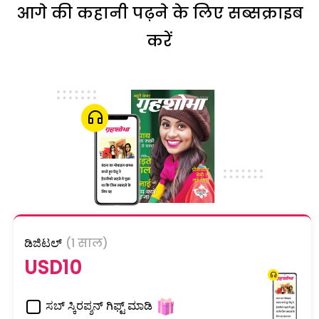
आगे की कहानी पढ़ने के लिए सब्सक्राइब
करें
ಡಿಜಿಟಲ್
(1 साल)
USD10
ಸಬ್ ಸ್ಕಿರಪ್ಶನ್ ಗಿಫ್ಟ್ ಮಾಡಿ