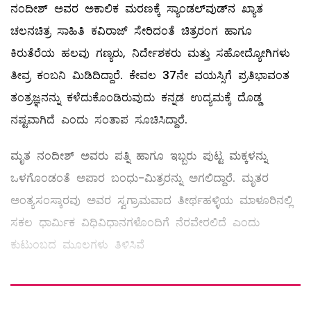
ನಂದೀಶ್ ಅವರ ಅಕಾಲಿಕ ಮರಣಕ್ಕೆ ಸ್ಯಾಂಡಲ್‌ವುಡ್‌ನ ಖ್ಯಾತ
ಚಲನಚಿತ್ರ ಸಾಹಿತಿ ಕವಿರಾಜ್ ಸೇರಿದಂತೆ ಚಿತ್ರರಂಗ ಹಾಗೂ
ಕಿರುತೆರೆಯ ಹಲವು ಗಣ್ಯರು, ನಿರ್ದೇಶಕರು ಮತ್ತು ಸಹೋದ್ಯೋಗಿಗಳು
ತೀವ್ರ ಕಂಬನಿ ಮಿಡಿದಿದ್ದಾರೆ. ಕೇವಲ 37ನೇ ವಯಸ್ಸಿಗೆ ಪ್ರತಿಭಾವಂತ
ತಂತ್ರಜ್ಞನನ್ನು ಕಳೆದುಕೊಂಡಿರುವುದು ಕನ್ನಡ ಉದ್ಯಮಕ್ಕೆ ದೊಡ್ಡ
ನಷ್ಟವಾಗಿದೆ ಎಂದು ಸಂತಾಪ ಸೂಚಿಸಿದ್ದಾರೆ.
ಮೃತ ನಂದೀಶ್ ಅವರು ಪತ್ನಿ ಹಾಗೂ ಇಬ್ಬರು ಪುಟ್ಟ ಮಕ್ಕಳನ್ನು
ಒಳಗೊಂಡಂತೆ ಅಪಾರ ಬಂಧು-ಮಿತ್ರರನ್ನು ಅಗಲಿದ್ದಾರೆ. ಮೃತರ
ಅಂತ್ಯಸಂಸ್ಕಾರವು ಅವರ ಸ್ವಗ್ರಾಮವಾದ ತೀರ್ಥಹಳ್ಳಿಯ ಮಾಳೂರಿನಲ್ಲಿ
ಸಕಲ ಧಾರ್ಮಿಕ ವಿಧಿವಿಧಾನಗಳೊಂದಿಗೆ ನೆರವೇರಲಿದೆ ಎಂದು
ಕುಟುಂಬದ ಮೂಲಗಳು ತಿಳಿಸಿವೆ