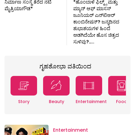
ನಿರ್ಮಾಣ ಸಂಸ್ಥೆ ತೆರೆದ ನಟಿ
*ಹೊಂಬಾಳೆ ಫಿಲ್ಮ್ಸ್ ಮತ್ತು
ಮೈತ್ರಿಯಾಗೌಡ*
ಮ್ಯಾನ್ ಆಫ್ ಮಾಸಸ್
ಜೂನಿಯರ್ ಎನ್‌ಟಿಆರ್
ಕಾಂಬಿನೇಷನ್? ಜನ್ಮದಿನದ
ಶುಭಾಶಯಗಳ ಹಿಂದೆ
ಅಡಗಿದೆಯೇ ಹೊಸ ಚಿತ್ರದ
ಸುಳಿವು?…..
ಗೃಹಶೋಭಾ ವತಿಯಿಂದ
Story
Beauty
Entertainment
Food
Entertainment