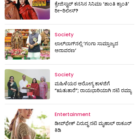
ಕ್ರೇಜಿಸ್ಟಾರ್ ಕನಸಿನ ಸಿನಿಮಾ ‘ಶಾಂತಿ ಕ್ರಾಂತಿ’
ರೀ-ರಿಲೀಸ್?
Society
ಲಾಲ್‌ಬಾಗ್‌ನಲ್ಲಿ ‘ಗಂಗಾ ಸಾಮ್ರಾಜ್ಯದ
ಅನಾವರಣ’
Society
ಮಹಿಳೆಯರ ಆರೋಗ್ಯ ಕಾಳಜಿಗೆ
“ಋತುತಾರೆ”; ರಾಯಭಾರಿಯಾಗಿ ನಟಿ ರಮ್ಯಾ
Entertainment
ಡೀಪ್‌ಫೇಕ್ ವಿರುದ್ಧ ನಟಿ ಮೃಣಾಲ್ ಠಾಕೂರ್
ಕಿಡಿ