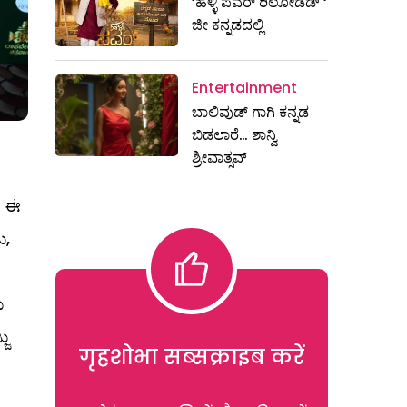
‘ಹಳ್ಳಿ ಪವರ್ ರಿಲೋಡೆಡ್ ‘
ಜೀ ಕನ್ನಡದಲ್ಲಿ
Entertainment
ಬಾಲಿವುಡ್ ಗಾಗಿ ಕನ್ನಡ
ಬಿಡಲಾರೆ… ಶಾನ್ವಿ
ಶ್ರೀವಾತ್ಸವ್
ೆ ಈ
ು,
ಯ
ಜು
गृहशोभा सब्सक्राइब करें