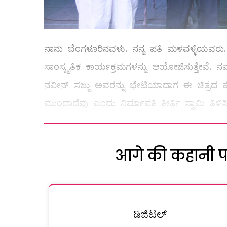
ನಾನು ಬೆಂಗಳೂರಿನವಳು. ನನ್ನ ಪತಿ ಮಳವಳ್ಳಿಯವರು. ಮ
ಸಾಂಸ್ಕೃತಿಕ ಕಾರ್ಯಕ್ರಮಗಳನ್ನು ಆಯೋಜಿಸುತ್ತೇವೆ‌‌.
ನವೀನ್ ಸಜ್ಜು ಅವರನ್ನು ಭೇಟಿಯಾದಾಗ ಈ ಚಿತ್ರದ ಕುರ
ಮುಂದಾದೆವು ಎಂದು ನಿರ್ಮಾಪಕಿ ಕೀರ್ತಿ ಸ್ವಾಮಿ ತಿಳಿಸ
आगे की कहानी पढ़
ಡಿಜಿಟಲ್