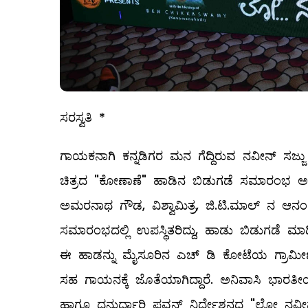
ಸರಸ್ವತಿ *
ಗಾಯಕನಾಗಿ ಕನ್ನಡಿಗರ ಮನ ಗೆದ್ದಿರುವ ನವೀನ್ ಸಜ್
ಚಿತ್ರದ "ಕೋಣಾಣೆ" ಹಾಡಿನ ಬಿಡುಗಡೆ ಸಮಾರಂಭ ಅದ್
ಅಮರನಾಥ ಗೌಡ, ವಿಶ್ವಾಮಿತ್ರ, ಜಿ.ಟಿ‌.ಮಾಲ್ ನ ಆನಂ
ಸಮಾರಂಭದಲ್ಲಿ ಉಪಸ್ಥಿತರಿದ್ದು, ಹಾಡು ಬಿಡುಗಡೆ ಮ
ಈ ಹಾಡನ್ನು ಮೈಸೂರಿನ ಎಚ್ ಡಿ ಕೋಟೆಯ ಗ್ರಾಮೀಣ ಪ್
ಸಹ ಗಾಯನಕ್ಕೆ ಜೊತೆಯಾಗಿದ್ದಾರೆ. ಅನಿವಾಸಿ ಭಾರತೀಯರಾ
ಹಾಗೂ ಧನುರ್ಧಾರಿ ಪವನ್ ನಿರ್ದೇಶನದ "ಲೋ ನವೀನ