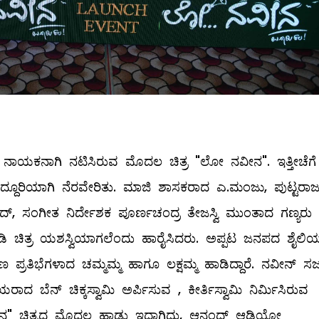
ಜು ನಾಯಕನಾಗಿ ನಟಿಸಿರುವ ಮೊದಲ ಚಿತ್ರ "ಲೋ ನವೀನ". ಇತ್ತೀಚೆಗ
ದೂರಿಯಾಗಿ ನೆರವೇರಿತು. ಮಾಜಿ ಶಾಸಕರಾದ ಎ.ಮಂಜು, ಪುಟ್ಟರಾಜ
ದ್, ಸಂಗೀತ ನಿರ್ದೇಶಕ ಪೂರ್ಣಚಂದ್ರ ತೇಜಸ್ವಿ ಮುಂತಾದ ಗಣ್ಯರು
ಾಡಿ ಚಿತ್ರ ಯಶಸ್ವಿಯಾಗಲೆಂದು ಹಾರೈಸಿದರು. ಅಪ್ಪಟ ಜನಪದ ಶೈಲಿ
ರತಿಭೆಗಳಾದ ಚಮ್ಮಮ್ಮ ಹಾಗೂ ಲಕ್ಷಮ್ಮ ಹಾಡಿದ್ದಾರೆ. ನವೀನ್ ಸಜ್
ದ ಬೆನ್ ಚಿಕ್ಕಸ್ವಾಮಿ ಅರ್ಪಿಸುವ , ಕೀರ್ತಿಸ್ವಾಮಿ ನಿರ್ಮಿಸಿರುವ
" ಚಿತ್ರದ ಮೊದಲ ಹಾಡು ಇದ್ದಾಗಿದ್ದು, ಆನಂದ್ ಆಡಿಯೋ