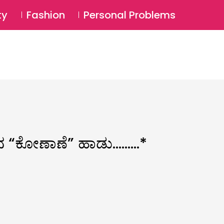
⚲
BSCRIBE
Login
ty
Fashion
Personal Problems
⚲
ರದ “ಕೋಣಾಣೆ” ಹಾಡು………*