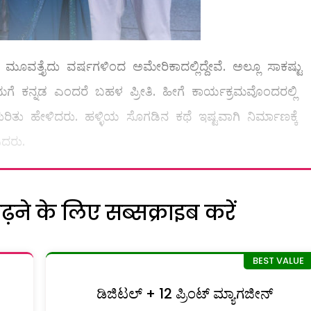
ೂವತ್ತೈದು ವರ್ಷಗಳಿಂದ ಅಮೇರಿಕಾದಲ್ಲಿದ್ದೇವೆ. ಅಲ್ಲೂ ಸಾಕಷ್ಟು
 ನಮಗೆ ಕನ್ನಡ ಎಂದರೆ ಬಹಳ ಪ್ರೀತಿ. ಹೀಗೆ ಕಾರ್ಯಕ್ರಮವೊಂದರಲ್ಲಿ
ಿತು ಹೇಳಿದರು. ಹಳ್ಳಿಯ ಸೊಗಡಿನ ಕಥೆ ಇಷ್ಟವಾಗಿ ನಿರ್ಮಾಣಕ್ಕೆ
ಿದರು.
ने के लिए सब्सक्राइब करें
ಡಿಜಿಟಲ್ + 12 ಪ್ರಿಂಟ್ ಮ್ಯಾಗಜೀನ್