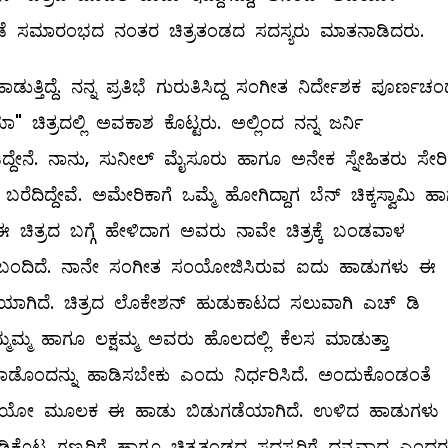
ುಗಡೆ ಸಮಾರಂಭದ ನಂತರ ಚಿತ್ರತಂಡದ ಸದಸ್ಯರು ಮಾತನಾಡಿದರು.
ತ್ತಿದ್ದೆ. ನನ್ನ ಪ್ರತಿಭೆ ಗುರುತಿಸಿದ್ದ ಸಂಗೀತ ನಿರ್ದೇಶಕ ಪೂರ್ಣಚಂದ
ಚಿತ್ರದಲ್ಲಿ ಅವಕಾಶ ಕೊಟ್ಟರು. ಅಲ್ಲಿಂದ ನನ್ನ ಜರ್ನಿ
ಿದ್ದೇನೆ. ನಾನು, ಸುನೀಲ್ ಮೈಸೂರು ಹಾಗೂ ಅನೇಕ ಸ್ನೇಹಿತರು ಸೇರಿ
ಿದ್ದೇವೆ. ಅಮೇರಿಕಾಗೆ ಒಮ್ಮೆ ಹೋಗಿದ್ದಾಗ ಬೆನ್ ಚಿಕ್ಕಸ್ವಾಮಿ ಹ
ಈ ಚಿತ್ರದ ಬಗ್ಗೆ ಹೇಳಿದಾಗ ಅವರು ನಾವೇ ಚಿತ್ರಕ್ಕೆ ಬಂಡವಾಳ
್ಕೆ ಬಂದಿದೆ. ನಾನೇ ಸಂಗೀತ ಸಂಯೋಜಿಸಿರುವ ಐದು ಹಾಡುಗಳು ಈ
ಗಡೆಯಾಗಿದೆ. ಚಿತ್ರದ ಲೊಕೇಶನ್ ಹುಡುಕಾಟದ ಸಲುವಾಗಿ ಎಚ್ ಡಿ
ಮ್ಮಮ್ಮ ಹಾಗೂ ಲಕ್ಷಮ್ಮ ಅವರು ಹೊಲದಲ್ಲಿ ಕೆಲಸ ಮಾಡುತ್ತಾ
ರದ ಹಾಡೊಂದನ್ನು ಹಾಡಿಸಬೇಕು ಎಂದು ನಿರ್ಧರಿಸಿದೆ. ಅಂದುಕೊಂಡಂತೆ
ಆಡಿಯೋ ಮೂಲಕ ಈ ಹಾಡು ಬಿಡುಗಡೆಯಾಗಿದೆ. ಉಳಿದ ಹಾಡುಗಳು
ಿಕೊಟ್ಟ ಗಣ್ಯರಿಗೆ ಹಾಗೂ ಚಿತ್ರತಂಡದ ಸದಸ್ಯರಿಗೆ ಧನ್ಯವಾದ ಎಂದರ