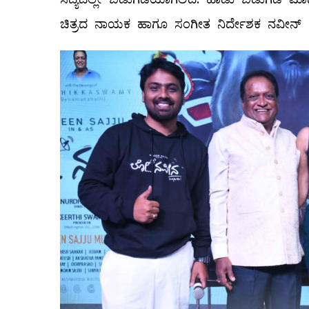
ಚಿತ್ರದ ನಾಯಕ ಹಾಗೂ ಸಂಗೀತ ನಿರ್ದೇಶಕ ನವೀನ್ ಸಜ