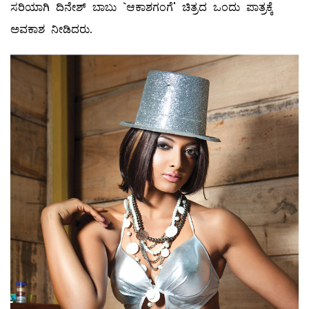
ಸರಿಯಾಗಿ ದಿನೇಶ್‌ ಬಾಬು `ಆಕಾಶಗಂಗೆ' ಚಿತ್ರದ ಒಂದು ಪಾತ್ರಕ್ಕೆ
ಅವಕಾಶ ನೀಡಿದರು.