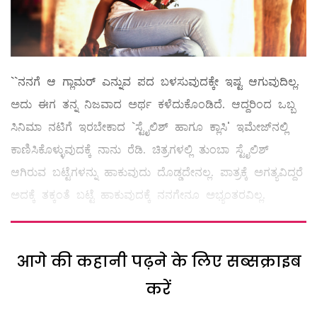
``ನನಗೆ ಆ ಗ್ಲಾಮರ್‌ ಎನ್ನುವ ಪದ ಬಳಸುವುದಕ್ಕೇ ಇಷ್ಟ ಆಗುವುದಿಲ್ಲ.
ಅದು ಈಗ ತನ್ನ ನಿಜವಾದ ಅರ್ಥ ಕಳೆದುಕೊಂಡಿದೆ. ಆದ್ದರಿಂದ ಒಬ್ಬ
ಸಿನಿಮಾ ನಟಿಗೆ ಇರಬೇಕಾದ `ಸ್ಟೈಲಿಶ್‌ ಹಾಗೂ ಕ್ಲಾಸಿ' ಇಮೇಜ್‌ನಲ್ಲಿ
ಕಾಣಿಸಿಕೊಳ್ಳುವುದಕ್ಕೆ ನಾನು ರೆಡಿ. ಚಿತ್ರಗಳಲ್ಲಿ ತುಂಬಾ ಸ್ಟೈಲಿಶ್‌
ಆಗಿರುವ ಬಟ್ಟೆಗಳನ್ನು ಹಾಕುವುದು ದೊಡ್ಡದೇನಲ್ಲ. ಪಾತ್ರಕ್ಕೆ ಅಗತ್ಯವಿದ್ದರೆ
ಅದಕ್ಕೆ ತಕ್ಕಂತೆ ಬಟ್ಟೆ ಹಾಕುವುದಕ್ಕೆ ನನಗೇನೂ ಅಭ್ಯಂತರವಿಲ್ಲ.
आगे की कहानी पढ़ने के लिए सब्सक्राइब
करें