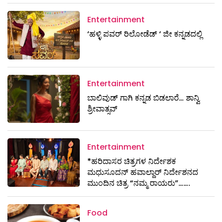
Entertainment
‘ಹಳ್ಳಿ ಪವರ್ ರಿಲೋಡೆಡ್ ‘ ಜೀ ಕನ್ನಡದಲ್ಲಿ
Entertainment
ಬಾಲಿವುಡ್ ಗಾಗಿ ಕನ್ನಡ ಬಿಡಲಾರೆ… ಶಾನ್ವಿ
ಶ್ರೀವಾತ್ಸವ್
Entertainment
*ಹರಿದಾಸರ ಚಿತ್ರಗಳ ನಿರ್ದೇಶಕ
ಮಧುಸೂದನ್ ಹವಾಲ್ದಾರ್ ನಿರ್ದೇಶನದ
ಮುಂದಿನ ಚಿತ್ರ “ನಮ್ಮ ರಾಯರು”…….
Food