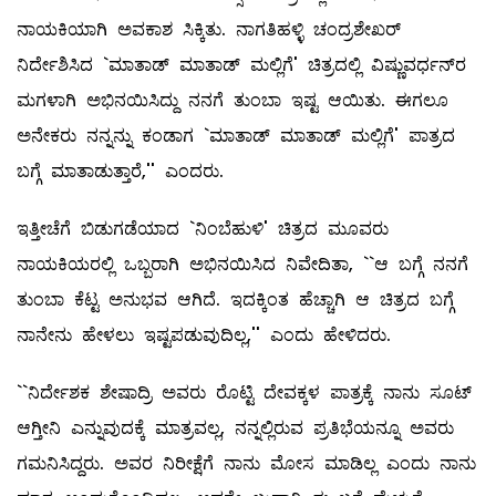
ನಾಯಕಿಯಾಗಿ ಅವಕಾಶ ಸಿಕ್ಕಿತು. ನಾಗತಿಹಳ್ಳಿ ಚಂದ್ರಶೇಖರ್‌
ನಿರ್ದೇಶಿಸಿದ `ಮಾತಾಡ್‌ ಮಾತಾಡ್‌ ಮಲ್ಲಿಗೆ' ಚಿತ್ರದಲ್ಲಿ ವಿಷ್ಣುವರ್ಧನ್‌ರ
ಮಗಳಾಗಿ ಅಭಿನಯಿಸಿದ್ದು ನನಗೆ ತುಂಬಾ ಇಷ್ಟ ಆಯಿತು. ಈಗಲೂ
ಅನೇಕರು ನನ್ನನ್ನು ಕಂಡಾಗ `ಮಾತಾಡ್ ಮಾತಾಡ್‌ ಮಲ್ಲಿಗೆ' ಪಾತ್ರದ
ಬಗ್ಗೆ ಮಾತಾಡುತ್ತಾರೆ,'' ಎಂದರು.
ಇತ್ತೀಚೆಗೆ ಬಿಡುಗಡೆಯಾದ `ನಿಂಬೆಹುಳಿ' ಚಿತ್ರದ ಮೂವರು
ನಾಯಕಿಯರಲ್ಲಿ ಒಬ್ಬರಾಗಿ ಅಭಿನಯಿಸಿದ ನಿವೇದಿತಾ, ``ಆ ಬಗ್ಗೆ ನನಗೆ
ತುಂಬಾ ಕೆಟ್ಟ ಅನುಭವ ಆಗಿದೆ. ಇದಕ್ಕಿಂತ ಹೆಚ್ಚಾಗಿ ಆ ಚಿತ್ರದ ಬಗ್ಗೆ
ನಾನೇನು ಹೇಳಲು ಇಷ್ಟಪಡುವುದಿಲ್ಲ,'' ಎಂದು ಹೇಳಿದರು.
``ನಿರ್ದೇಶಕ ಶೇಷಾದ್ರಿ ಅವರು ರೊಟ್ಟಿ ದೇವಕ್ಕಳ ಪಾತ್ರಕ್ಕೆ ನಾನು ಸೂಟ್‌
ಆಗ್ತೀನಿ ಎನ್ನುವುದಕ್ಕೆ ಮಾತ್ರವಲ್ಲ, ನನ್ನಲ್ಲಿರುವ ಪ್ರತಿಭೆಯನ್ನೂ ಅವರು
ಗಮನಿಸಿದ್ದರು. ಅವರ ನಿರೀಕ್ಷೆಗೆ ನಾನು ಮೋಸ ಮಾಡಿಲ್ಲ ಎಂದು ನಾನು