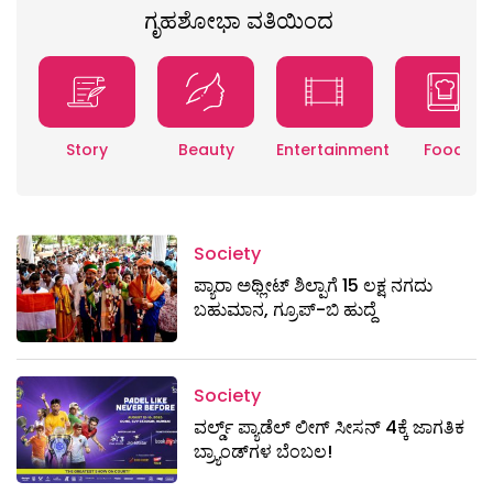
ಗೃಹಶೋಭಾ ವತಿಯಿಂದ
Story
Beauty
Entertainment
Food
Society
ಪ್ಯಾರಾ ಅಥ್ಲೀಟ್ ಶಿಲ್ಪಾಗೆ 15 ಲಕ್ಷ ನಗದು
ಬಹುಮಾನ, ಗ್ರೂಪ್-ಬಿ ಹುದ್ದೆ
Society
ವರ್ಲ್ಡ್ ಪ್ಯಾಡೆಲ್ ಲೀಗ್ ಸೀಸನ್ 4ಕ್ಕೆ ಜಾಗತಿಕ
ಬ್ರ್ಯಾಂಡ್‌ಗಳ ಬೆಂಬಲ!