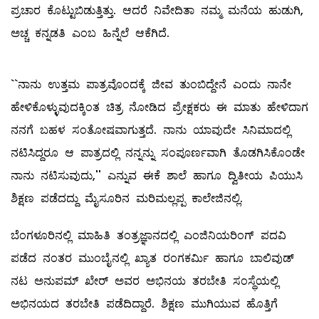
ಪ್ರಚಾರ ಕೊಟ್ಟುಬಿಡುತ್ತಿತ್ತು. ಆದರೆ ನಿವೇದಿತಾ ನಮ್ಮ ಮನೆಯ ಹುಡುಗಿ,
ಅಚ್ಚ ಕನ್ನಡತಿ ಎಂಬ ಹಿನ್ನೆಲೆ ಆಕೆಗಿದೆ.
``ನಾನು ಉತ್ತಮ ಪಾತ್ರವೊಂದಕ್ಕೆ ಜೀವ ತುಂಬಿದ್ದೇನೆ ಎಂದು ನಾನೇ
ಹೇಳಿಕೊಳ್ಳುವುದಕ್ಕಿಂತ ಚಿತ್ರ ನೋಡಿದ ಪ್ರೇಕ್ಷಕರು ಈ ಮಾತು ಹೇಳಿದಾಗ
ನನಗೆ ಬಹಳ ಸಂತೋಷವಾಗುತ್ತದೆ. ನಾನು ಯಾವುದೇ ಸಿನಿಮಾದಲ್ಲಿ
ನಟಿಸಿದ್ದರೂ ಆ ಪಾತ್ರದಲ್ಲಿ ನನ್ನನ್ನು ಸಂಪೂರ್ಣವಾಗಿ ತೊಡಗಿಸಿಕೊಂಡೇ
ನಾನು ನಟಿಸುವುದು,'' ಎನ್ನುವ ಈಕೆ ಶಾಲೆ ಹಾಗೂ ದ್ವಿತೀಯ ಪಿಯುಸಿ
ಶಿಕ್ಷಣ ಪಡೆದದ್ದು ಮೈಸೂರಿನ ಮರಿಮಲ್ಲಪ್ಪ ಕಾಲೇಜಿನಲ್ಲಿ.
ಬೆಂಗಳೂರಿನಲ್ಲಿ ಮಾಹಿತಿ ತಂತ್ರಜ್ಞಾನದಲ್ಲಿ ಎಂಜಿನಿಯರಿಂಗ್‌ ಪದವಿ
ಪಡೆದ ನಂತರ ಮುಂಬೈನಲ್ಲಿ ಖ್ಯಾತ ರಂಗಕರ್ಮಿ ಹಾಗೂ ಬಾಲಿವುಡ್‌
ನಟ ಅನುಪಮ್ ಖೇರ್‌ ಅವರ ಅಭಿನಯ ತರಬೇತಿ ಸಂಸ್ಥೆಯಲ್ಲಿ
ಅಭಿನಯದ ತರಬೇತಿ ಪಡೆದಿದ್ದಾರೆ. ಶಿಕ್ಷಣ ಮುಗಿಯುವ ಹೊತ್ತಿಗೆ