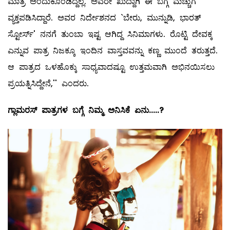
ಮಾತ್ರ ಅಂದುಕೊಂಡಿದ್ದಲ್ಲ. ಅವರೇ ಖುದ್ದಾಗಿ ಈ ಬಗ್ಗೆ ಮೆಚ್ಚುಗೆ
ವ್ಯಕ್ತಪಡಿಸಿದ್ದಾರೆ. ಅವರ ನಿರ್ದೇಶನದ `ಬೇರು, ಮುನ್ನುಡಿ, ಭಾರತ್‌
ಸ್ಟೋರ್ಸ್' ನನಗೆ ತುಂಬಾ ಇಷ್ಟ ಆಗಿದ್ದ ಸಿನಿಮಾಗಳು. ರೊಟ್ಟಿ ದೇವಕ್ಕ
ಎನ್ನುವ ಪಾತ್ರ ನಿಜಕ್ಕೂ ಇಂದಿನ ವಾಸ್ತವವನ್ನು ಕಣ್ಣ ಮುಂದೆ ತರುತ್ತದೆ.
ಆ ಪಾತ್ರದ ಒಳಹೊಕ್ಕು ಸಾಧ್ಯವಾದಷ್ಟೂ ಉತ್ತಮವಾಗಿ ಅಭಿನಯಿಸಲು
ಪ್ರಯತ್ನಿಸಿದ್ದೇನೆ,'' ಎಂದರು.
ಗ್ಲಾಮರಸ್
‌ ಪಾತ್ರಗಳ ಬಗ್ಗೆ ನಿಮ್ಮ ಅನಿಸಿಕೆ ಏನು.....?