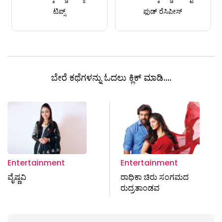
ಟಿಪ್ಸ್
ಫುಡ್ ರೆಸಿಪೀಸ್
ಬೇರೆ ಕಥೆಗಳನ್ನು ಓದಲು ಕ್ಲಿಕ್ ಮಾಡಿ....
Entertainment
Entertainment
ವೈಷ್ಣವಿ
ರಾಧಿಕಾ ಚಿರು ಸಂಗಮದ
ರುದ್ರತಾಂಡವ