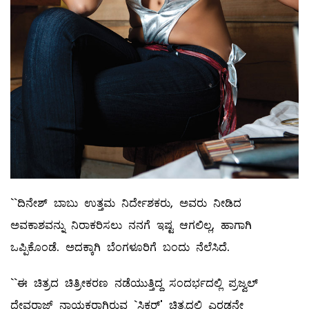
``ದಿನೇಶ್‌ ಬಾಬು ಉತ್ತಮ ನಿರ್ದೇಶಕರು, ಅವರು ನೀಡಿದ
ಅವಕಾಶವನ್ನು ನಿರಾಕರಿಸಲು ನನಗೆ ಇಷ್ಟ ಆಗಲಿಲ್ಲ, ಹಾಗಾಗಿ
ಒಪ್ಪಿಕೊಂಡೆ. ಅದಕ್ಕಾಗಿ ಬೆಂಗಳೂರಿಗೆ ಬಂದು ನೆಲೆಸಿದೆ.
``ಈ ಚಿತ್ರದ ಚಿತ್ರೀಕರಣ ನಡೆಯುತ್ತಿದ್ದ ಸಂದರ್ಭದಲ್ಲಿ ಪ್ರಜ್ವಲ್
ದೇವರಾಜ್‌ ನಾಯಕರಾಗಿರುವ `ಸಿಕ್ಸರ್‌' ಚಿತ್ರದಲ್ಲಿ ಎರಡನೇ