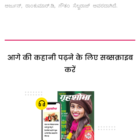
ಅರ್ಜುನ್, ರಾಂಕುಮಾರ್.ಡಿ, ಗೌತಂ ಸೆಲ್ವರಾಜ್ ಅವರದಾಗಿದೆ.
आगे की कहानी पढ़ने के लिए सब्सक्राइब
करें