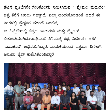
ಹೊಸ ಪ್ರತಿಭೆಗಳೇ ಸೇರಿಕೊಂಡು ನಿರ್ಮಿಸಿರುವ “ ಪ್ರೇಮಂ ಮಧುರಂ”
ಚಿತ್ರ ತೆರೆಗೆ ಬರಲು ಸಜ್ಜಾಗಿದೆ, ಎಲ್ಲಾ ಅಂದುಕೊಂಡಂತೆ ಆದರೆ ಈ
ತಿಂಗಳಲ್ಲಿ ಪ್ರೇಕ್ಷಕರ ಮುಂದೆ ಬರಲಿದೆ,
ಈ ಹಿನ್ನೆಲೆಯಲ್ಲಿ ಚಿತ್ರದ ಹಾಡುಗಳು ಮತ್ತು ಟ್ರೈಲರ್
ಬಿಡುಗಡೆಯಾಗಿದೆ.ಗಾಂಧಿ.ಎ.ಬಿ ಸಿನಿಮಾಕ್ಕೆ ಕಥೆ, ನಿರ್ದೇಶನ ಜತೆಗೆ
ನಾಯಕನಾಗಿ ಅಭಿನಯಿಸಿದ್ದಾರೆ. ನಾಯಕಿಯರಾದ ಐಶ್ವರ್ಯ ದಿನೇಶ್,
ಅನುಷಾ ಜೈನ್ ಕಾಣಿಸಿಕೊಂಡಿದ್ದಾರೆ