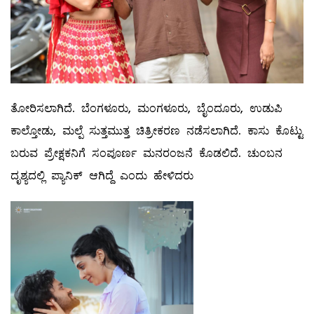
ತೋರಿಸಲಾಗಿದೆ. ಬೆಂಗಳೂರು, ಮಂಗಳೂರು, ಬೈಂದೂರು, ಉಡುಪಿ
ಕಾಲ್ತೋಡು, ಮಲ್ಪೆ ಸುತ್ತಮುತ್ತ ಚಿತ್ರೀಕರಣ ನಡೆಸಲಾಗಿದೆ. ಕಾಸು ಕೊಟ್ಟು
ಬರುವ ಪ್ರೇಕ್ಷಕನಿಗೆ ಸಂಪೂರ್ಣ ಮನರಂಜನೆ ಕೊಡಲಿದೆ. ಚುಂಬನ
ದೃಶ್ಯದಲ್ಲಿ ಪ್ಯಾನಿಕ್ ಆಗಿದ್ದೆ ಎಂದು ಹೇಳಿದರು