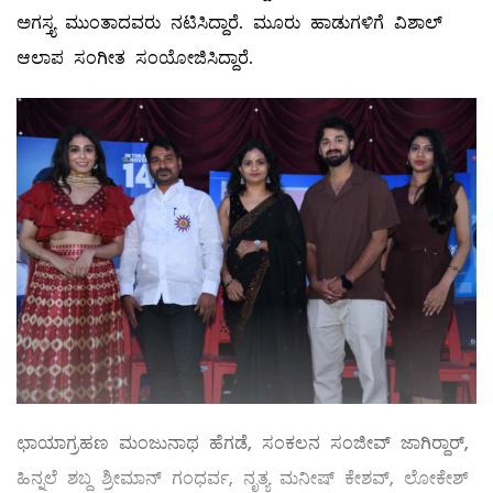
ಅಗಸ್ತ್ಯ ಮುಂತಾದವರು ನಟಿಸಿದ್ದಾರೆ. ಮೂರು ಹಾಡುಗಳಿಗೆ ವಿಶಾಲ್
ಆಲಾಪ ಸಂಗೀತ ಸಂಯೋಜಿಸಿದ್ದಾರೆ.
ಛಾಯಾಗ್ರಹಣ ಮಂಜುನಾಥ ಹೆಗಡೆ, ಸಂಕಲನ ಸಂಜೀವ್ ಜಾಗಿರ್‍ದಾರ್,
ಹಿನ್ನಲೆ ಶಬ್ದ ಶ್ರೀಮಾನ್ ಗಂಧರ್ವ, ನೃತ್ಯ ಮನೀಷ್ ಕೇಶವ್, ಲೋಕೇಶ್