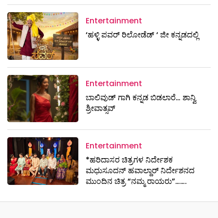
Entertainment
‘ಹಳ್ಳಿ ಪವರ್ ರಿಲೋಡೆಡ್ ‘ ಜೀ ಕನ್ನಡದಲ್ಲಿ
Entertainment
ಬಾಲಿವುಡ್ ಗಾಗಿ ಕನ್ನಡ ಬಿಡಲಾರೆ… ಶಾನ್ವಿ
ಶ್ರೀವಾತ್ಸವ್
Entertainment
*ಹರಿದಾಸರ ಚಿತ್ರಗಳ ನಿರ್ದೇಶಕ
ಮಧುಸೂದನ್ ಹವಾಲ್ದಾರ್ ನಿರ್ದೇಶನದ
ಮುಂದಿನ ಚಿತ್ರ “ನಮ್ಮ ರಾಯರು”…….