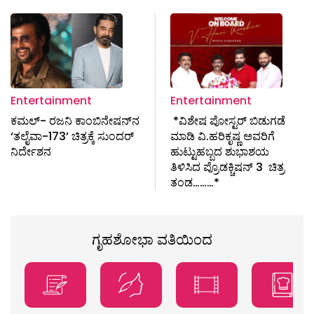
Entertainment
Entertainment
ಕಮಲ್​- ರಜನಿ ಕಾಂಬಿನೇಷನ್​ನ
*ವಿಶೇಷ ಪೋಸ್ಟರ್ ಬಿಡುಗಡೆ
‘ತಲೈವಾ-173’ ಚಿತ್ರಕ್ಕೆ ಸುಂದರ್
ಮಾಡಿ ವಿ.ಹರಿಕೃಷ್ಣ ಅವರಿಗೆ
ನಿರ್ದೇಶನ
ಹುಟ್ಟುಹಬ್ಬದ ಶುಭಾಶಯ
ತಿಳಿಸಿದ ಪ್ರೊಡಕ್ಚಿಷನ್ 3 ಚಿತ್ರ
ತಂಡ………*
ಗೃಹಶೋಭಾ ವತಿಯಿಂದ