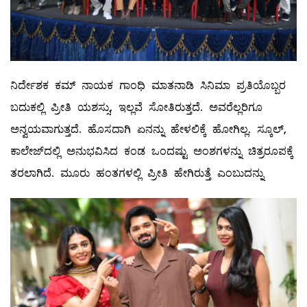
ನಿರ್ದೇಶಕ ಕಮ್ ನಾಯಕ ಗಾಂಧಿ ಮಾತನಾಡಿ ಸಿನಿಮಾ ಪ್ರತಿಯೊಬ್ಬರ
ಬದುಕಲ್ಲಿ ಪ್ರೀತಿ ಯಶಸ್ಸು, ಇಲ್ಲವೆ ಸೋತಿರುತ್ತದೆ. ಅವರೆಲ್ಲರಿಗೂ
ಅನ್ವಯವಾಗುತ್ತದೆ. ಹೊಸದಾಗಿ ಏನನ್ನು ಹೇಳಲಿಕ್ಕೆ ಹೋಗಿಲ್ಲ. ಸ್ಕೂಲ್,
ಕಾಲೇಜ್‍ದಲ್ಲಿ ಅನುಭವಿಸಿದ ಕಂಡ ಒಂದಷ್ಟು ಅಂಶಗಳನ್ನು ಚಿತ್ರರೂಪಕ್ಕೆ
ತರಲಾಗಿದೆ. ಮೂರು ಹಂತಗಳಲ್ಲಿ ಪ್ರೀತಿ ಹೇಗಿರುತ್ತೆ ಎಂಬುದನ್ನು