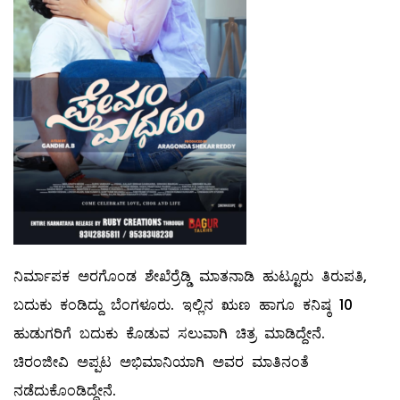
ನಿರ್ಮಾಪಕ ಅರಗೊಂಡ ಶೇಖೆರ್‍ರೆಡ್ಡಿ ಮಾತನಾಡಿ ಹುಟ್ಟೂರು ತಿರುಪತಿ,
ಬದುಕು ಕಂಡಿದ್ದು ಬೆಂಗಳೂರು. ಇಲ್ಲಿನ ಋಣ ಹಾಗೂ ಕನಿಷ್ಠ 10
ಹುಡುಗರಿಗೆ ಬದುಕು ಕೊಡುವ ಸಲುವಾಗಿ ಚಿತ್ರ ಮಾಡಿದ್ದೇನೆ.
ಚಿರಂಜೀವಿ ಅಪ್ಪಟ ಅಭಿಮಾನಿಯಾಗಿ ಅವರ ಮಾತಿನಂತೆ
ನಡೆದುಕೊಂಡಿದ್ದೇನೆ.