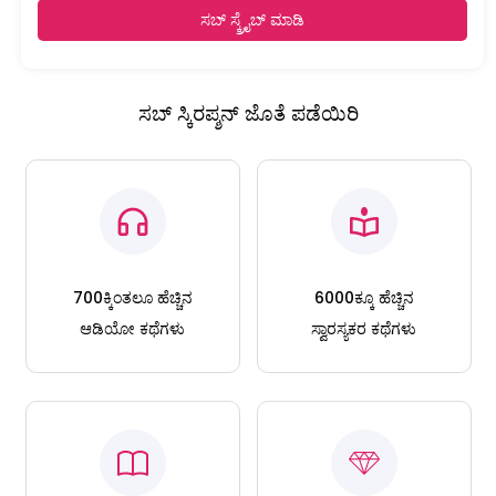
ಸಬ್ ಸ್ಕ್ರೈಬ್ ಮಾಡಿ
ಸಬ್ ಸ್ಕಿರಪ್ಶನ್ ಜೊತೆ ಪಡೆಯಿರಿ
700ಕ್ಕಿಂತಲೂ ಹೆಚ್ಚಿನ
6000ಕ್ಕೂ ಹೆಚ್ಚಿನ
ಆಡಿಯೋ ಕಥೆಗಳು
ಸ್ವಾರಸ್ಯಕರ ಕಥೆಗಳು