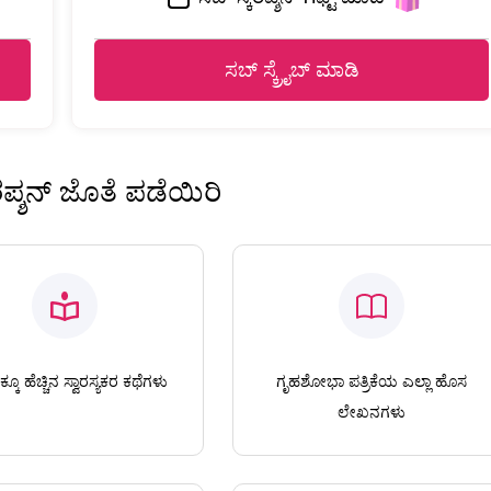
ಸಬ್ ಸ್ಕ್ರೈಬ್ ಮಾಡಿ
ಿರಪ್ಶನ್ ಜೊತೆ ಪಡೆಯಿರಿ
ಕೂ ಹೆಚ್ಚಿನ ಸ್ವಾರಸ್ಯಕರ ಕಥೆಗಳು
ಗೃಹಶೋಭಾ ಪತ್ರಿಕೆಯ ಎಲ್ಲಾ ಹೊಸ
ಲೇಖನಗಳು