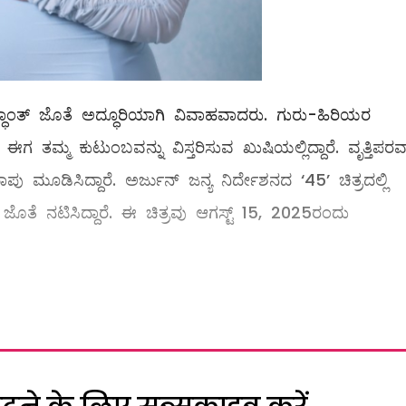
ಿದ್ಧಾಂತ್ ಜೊತೆ ಅದ್ಧೂರಿಯಾಗಿ ವಿವಾಹವಾದರು. ಗುರು-ಹಿರಿಯರ
ಈಗ ತಮ್ಮ ಕುಟುಂಬವನ್ನು ವಿಸ್ತರಿಸುವ ಖುಷಿಯಲ್ಲಿದ್ದಾರೆ. ವೃತ್ತಿಪರವಾ
ಾಪು ಮೂಡಿಸಿದ್ದಾರೆ. ಅರ್ಜುನ್ ಜನ್ಯ ನಿರ್ದೇಶನದ ‘45’ ಚಿತ್ರದಲ್ಲಿ
 ಜೊತೆ ನಟಿಸಿದ್ದಾರೆ. ಈ ಚಿತ್ರವು ಆಗಸ್ಟ್ 15, 2025ರಂದು