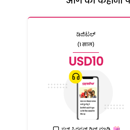
आगे की कहानी पढ़
ಡಿಜಿಟಲ್
(1 साल)
USD10
ಸಬ್ ಸ್ಕಿರಪ್ಶನ್ ಗಿಫ್ಟ್ ಮಾಡಿ