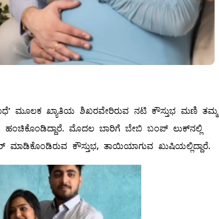
 ರಾಧೆ’ ಮೂಲಕ ಖ್ಯಾತಿಯ ಶಿಖರವೇರಿರುವ ನಟಿ ಕೌಸ್ತುಭ ಮಣಿ ತಮ್ಮ
ಂಚಿಕೊಂಡಿದ್ದಾರೆ. ಮೊದಲ ಬಾರಿಗೆ ಬೇಬಿ ಬಂಪ್ ಲುಕ್‌ನಲ್ಲಿ
ಶೇರ್ ಮಾಡಿಕೊಂಡಿರುವ ಕೌಸ್ತುಭ, ತಾಯಿಯಾಗುವ ಖುಷಿಯಲ್ಲಿದ್ದಾರೆ.