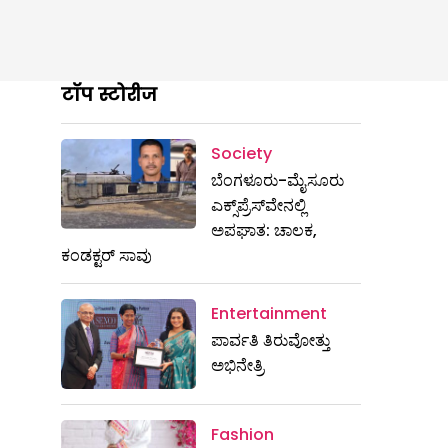
टॉप स्टोरीज
Society
ಬೆಂಗಳೂರು-ಮೈಸೂರು
ಎಕ್ಸ್​ಪ್ರೆಸ್‌ವೇನಲ್ಲಿ
ಅಪಘಾತ: ಚಾಲಕ,
ಕಂಡಕ್ಟರ್ ಸಾವು
Entertainment
ಪಾರ್ವತಿ ತಿರುವೋತ್ತು
ಅಭಿನೇತ್ರಿ
Fashion