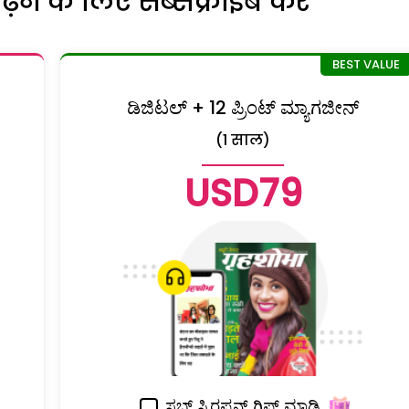
ने के लिए सब्सक्राइब करें
ಡಿಜಿಟಲ್ + 12 ಪ್ರಿಂಟ್ ಮ್ಯಾಗಜೀನ್
(1 साल)
USD79
ಸಬ್ ಸ್ಕಿರಪ್ಶನ್ ಗಿಫ್ಟ್ ಮಾಡಿ