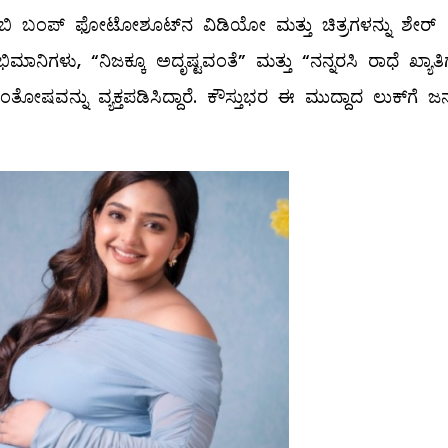
ಿ ಬೇಬಿ ಬಂಪ್ ಫೋಟೋಶೂಟ್‌ನ ವಿಡಿಯೋ ಮತ್ತು ಚಿತ್ರಗಳನ್ನು ಶೇರ್
ಿಗಳು, “ನಿಜಕ್ಕೂ ಅದೃಷ್ಟವಂತೆ” ಮತ್ತು “ನನ್ನರಸಿ ರಾಧೆ ಖ್ಯಾತಿಗ
್ನು ವ್ಯಕ್ತಪಡಿಸಿದ್ದಾರೆ. ಕೌಸ್ತುಭರ ಈ ಮುದ್ದಾದ ಲುಕ್‌ಗೆ ಜ