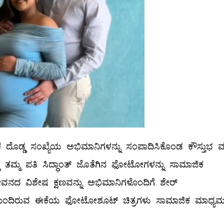
ಲಕ ದೊಡ್ಡ ಸಂಖ್ಯೆಯ ಅಭಿಮಾನಿಗಳನ್ನು ಸಂಪಾದಿಸಿಕೊಂಡ ಕೌಸ್ತುಭ 
್ಗೆ ತಮ್ಮ ಪತಿ ಸಿದ್ಧಾಂತ್ ಜೊತೆಗಿನ ಫೋಟೋಗಳನ್ನು ಸಾಮಾಜಿಕ
ಜೀವನದ ವಿಶೇಷ ಕ್ಷಣವನ್ನು ಅಭಿಮಾನಿಗಳೊಂದಿಗೆ ಶೇರ್
ಮಿಂದಿರುವ ಈಕೆಯ ಫೋಟೋಶೂಟ್ ಚಿತ್ರಗಳು ಸಾಮಾಜಿಕ ಮಾಧ್ಯಮದ