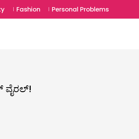
⚲
BSCRIBE
Login
ty
Fashion
Personal Problems
⚲
್ ವೈರಲ್!