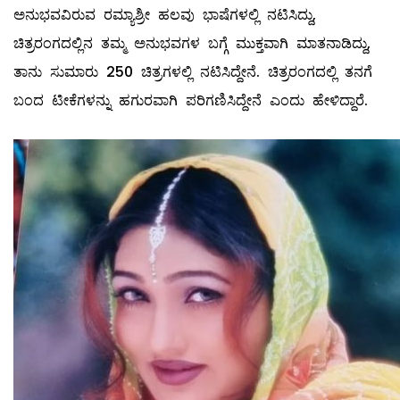
ಅನುಭವವಿರುವ ರಮ್ಯಾಶ್ರೀ ಹಲವು ಭಾಷೆಗಳಲ್ಲಿ ನಟಿಸಿದ್ದು,
ಚಿತ್ರರಂಗದಲ್ಲಿನ ತಮ್ಮ ಅನುಭವಗಳ ಬಗ್ಗೆ ಮುಕ್ತವಾಗಿ ಮಾತನಾಡಿದ್ದು,
ತಾನು ಸುಮಾರು 250 ಚಿತ್ರಗಳಲ್ಲಿ ನಟಿಸಿದ್ದೇನೆ. ಚಿತ್ರರಂಗದಲ್ಲಿ ತನಗೆ
ಬಂದ ಟೀಕೆಗಳನ್ನು ಹಗುರವಾಗಿ ಪರಿಗಣಿಸಿದ್ದೇನೆ ಎಂದು ಹೇಳಿದ್ದಾರೆ.