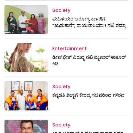
Society
ಮಹಿಳೆಯರ ಆರೋಗ್ಯ ಕಾಳಜಿಗೆ
“ಋತುತಾರೆ”; ರಾಯಭಾರಿಯಾಗಿ ನಟಿ ರಮ್ಯಾ
Entertainment
ಡೀಪ್‌ಫೇಕ್ ವಿರುದ್ಧ ನಟಿ ಮೃಣಾಲ್ ಠಾಕೂರ್
ಕಿಡಿ
Society
ಕನ್ನಡತಿ ಶಿಲ್ಪಾಗೆ ಕೇಂದ್ರ ಸಚಿವರಿಂದ ಗೌರವ
Society