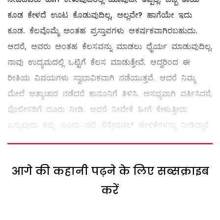
ಕೂಡ ಕೇಳದೆ ಊಟ ಕೊಡುವುದಿಲ್ಲ, ಅಲ್ಲವೇ? ಹಾಗೆಯೇ ಇದು
ಕೂಡ. ಕೆಲವೊಮ್ಮೆ ಅಂತಹ ಪ್ರಸ್ತಾಪಗಳು ಆಕರ್ಷಕವಾಗಿರಬಹುದು.
ಆದರೆ, ಅವರು ಅಂತಹ ಕೆಲಸವನ್ನು ಮಾಡಲು ಧೈರ್ಯ ಮಾಡುವುದಿಲ್ಲ.
ನಾವು ಉದ್ಯಮದಲ್ಲಿ ಒಟ್ಟಿಗೆ ಕೆಲಸ ಮಾಡುತ್ತೇವೆ. ಆದ್ದರಿಂದ ಈ
ರೀತಿಯ ವಿಷಯಗಳು ಸ್ವಾಭಾವಿಕವಾಗಿ ನಡೆಯುತ್ತವೆ. ಆದರೆ ನಿಮ್ಮ
ಮೇಲೆ ಅತ್ಯಾಚಾರ ನಡೆದರೆ ಕಾನೂನಿಗೆ ತಿಳಿಸಿ. ಅಸಭ್ಯವಾಗಿ ವರ್ತಿಸಿದರೆ,
ಪೊಲೀಸರಿಗೆ ದೂರು ನೀಡಿ. ಆದರೆ ನೀವೇಕೆ ಹೀಗೆ ಕೇಳುತ್ತೀರಾ
ಎನ್ನುವುದು ತಪ್ಪು ಎಂದು ನಟಿ ಸೆನ್ಸೇಷನಲ್‌ ಹೇಳಿಕೆಗಳನ್ನು ನೀಡಿದ್ದಾರೆ.
आगे की कहानी पढ़ने के लिए सब्सक्राइब
करें