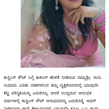
ಕಾಸ್ಟಿಂಗ್ ಕೌಚ್ ಬಗ್ಗೆ ಶಾಕಿಂಗ್ ಹೇಳಿಕೆ ನೀಡಿರುವ ರಮ್ಯಾಶ್ರೀ, ನಾನು
ಸುಮಾರು ಎರಡು ದಶಕಗಳಿಂದ ತಮ್ಮ ವೃತ್ತಿಜೀವನದಲ್ಲಿ ಯಾವುದೇ
ಕೆಟ್ಟ ಪರಿಸ್ಥಿತಿಯನ್ನು ಎದುರಿಸಿಲ್ಲ. ಆದರೆ ಉದ್ಯಮದ ಆರಂಭಿಕ
ವರ್ಷಗಳಲ್ಲಿ ಕಾಸ್ಟಿಂಗ್ ಕೌಚ್ ಅನುಭವವನ್ನು ಎದುರಿಸಿದ್ದೆ. ಆಫರ್‌
ನೀಡಿದವರು ಹಾಗೆ ಕೇಳುವುದರಲ್ಲಿ ಯಾವುದೇ ತಪ್ಪಿಲ್ಲ. ಒಬ್ಬ ತಾಯಿ