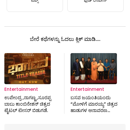
ಟಿಪ್ಸ್
ಫುಡ್ ರೆಸಿಪೀಸ್
ಬೇರೆ ಕಥೆಗಳನ್ನು ಓದಲು ಕ್ಲಿಕ್ ಮಾಡಿ....
Entertainment
Entertainment
ಉಪೇಂದ್ರ ,ನಾಗಣ್ಣ ,ಸೂರಪ್ಪ
ಬಸವ ಜಯಂತಿಯಂದು
ಬಾಬು ಕಾಂಬಿನೇಶನ್ ಚಿತ್ರದ
“ಮೋಳಿಗೆ ಮಾರಯ್ಯ” ಚಿತ್ರದ
ಟೈಟಲ್ ಟೀಸರ್ ಬಿಡುಗಡೆ.
ಹಾಡುಗಳ ಅನಾವರಣ…