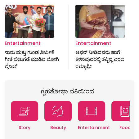
Entertainment
Entertainment
ನಾನು ಮತ್ತು ಗುಂಡ ಶೀರ್ಷಿಕೆ
ಆಫರ್‌ ನೀಡಿದವರು ಹಾಗೆ
ಗೀತೆ ಬಿಡುಗಡೆ ಮಾಡಿದ ಜೋಗಿ
ಕೇಳುವುದರಲ್ಲಿ ತಪ್ಪಿಲ್ಲ ಎಂದ
ಪ್ರೇಮ್
ರಮ್ಯಾಶ್ರೀ
ಗೃಹಶೋಭಾ ವತಿಯಿಂದ
Story
Beauty
Entertainment
Food