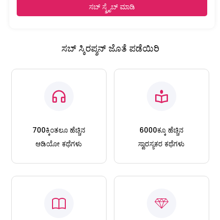
ಸಬ್ ಸ್ಕ್ರೈಬ್ ಮಾಡಿ
ಸಬ್ ಸ್ಕಿರಪ್ಶನ್ ಜೊತೆ ಪಡೆಯಿರಿ
700ಕ್ಕಿಂತಲೂ ಹೆಚ್ಚಿನ
6000ಕ್ಕೂ ಹೆಚ್ಚಿನ
ಆಡಿಯೋ ಕಥೆಗಳು
ಸ್ವಾರಸ್ಯಕರ ಕಥೆಗಳು