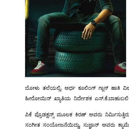
ಬೋಳು ತಲೆಯಲ್ಲಿ, ಅರ್ಧ ಕೂಲಿಂಗ್ ಗ್ಲಾಸ್ ಹಾಕಿ ವಿಲನ
ಹೀರೋಯಿನ್ ಖ್ಯಾತಿಯ ನಿರ್ದೇಶಕ ಎಸ್.ಕೆ.ಬಾಹುಬಲಿ ಅವರು
ಪಿಕೆ ಪ್ರೊಡಕ್ಷನ್ಸ್ ಮೂಲಕ ಕಿರಣ್ ಅವರು ನಿರ್ಮಿಸುತ್
ಸಂಗೀತ ಸಂಯೋಜನೆಯಿದ್ದು, ಸುಜ್ಞಾನ್ ಅವರು ಕ್ಯಾಮೆರಾ 