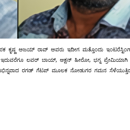
ಾಪಕ ಕೃಷ್ಣ ಅಜಯ್ ರಾವ್ ಅವರು ಇದೀಗ ಮತ್ತೊಂದು ಇಂಟರೆಸ್ಟಿಂಗ
ದಾರೆ. ಇದುವರೆಗೂ ಲವರ್ ಬಾಯ್, ಆಕ್ಷನ್ ಹೀರೋ, ಭಗ್ನ ಪ್ರೇಮಿಯಾಗಿ
ಿಭಿನ್ನವಾದ ರಗಡ್ ಗೆಟಪ್ ಮೂಲಕ ನೋಡುಗರ ಗಮನ ಸೆಳೆಯುತ್ತಿದ್ದ