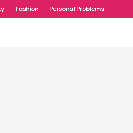
⚲
BSCRIBE
Login
ty
Fashion
Personal Problems
⚲