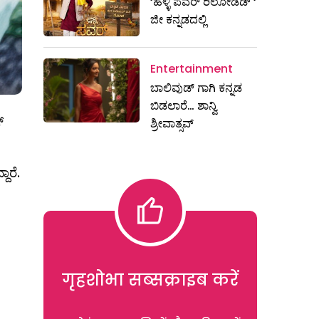
‘ಹಳ್ಳಿ ಪವರ್ ರಿಲೋಡೆಡ್ ‘
ಜೀ ಕನ್ನಡದಲ್ಲಿ
Entertainment
ಬಾಲಿವುಡ್ ಗಾಗಿ ಕನ್ನಡ
ಬಿಡಲಾರೆ… ಶಾನ್ವಿ
್
ಶ್ರೀವಾತ್ಸವ್
ಾರೆ.
गृहशोभा सब्सक्राइब करें