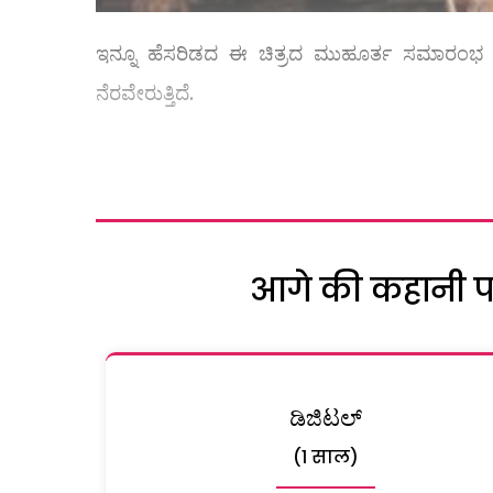
ಇನ್ನೂ ಹೆಸರಿಡದ ಈ ಚಿತ್ರದ ಮುಹೂರ್ತ ಸಮಾರಂಭ ದಿ
ನೆರವೇರುತ್ತಿದೆ.
आगे की कहानी पढ़
ಡಿಜಿಟಲ್
(1 साल)