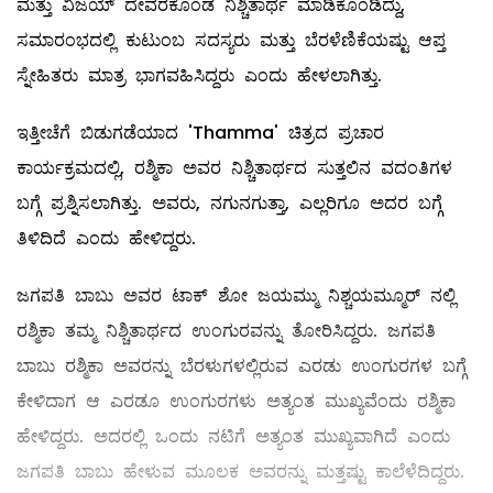
ಮತ್ತು ವಿಜಯ್ ದೇವರಕೊಂಡ ನಿಶ್ಚಿತಾರ್ಥ ಮಾಡಿಕೊಂಡಿದ್ದು,
ಸಮಾರಂಭದಲ್ಲಿ ಕುಟುಂಬ ಸದಸ್ಯರು ಮತ್ತು ಬೆರಳೆಣಿಕೆಯಷ್ಟು ಆಪ್ತ
ಸ್ನೇಹಿತರು ಮಾತ್ರ ಭಾಗವಹಿಸಿದ್ದರು ಎಂದು ಹೇಳಲಾಗಿತ್ತು.
ಇತ್ತೀಚೆಗೆ ಬಿಡುಗಡೆಯಾದ 'Thamma' ಚಿತ್ರದ ಪ್ರಚಾರ
ಕಾರ್ಯಕ್ರಮದಲ್ಲಿ, ರಶ್ಮಿಕಾ ಅವರ ನಿಶ್ಚಿತಾರ್ಥದ ಸುತ್ತಲಿನ ವದಂತಿಗಳ
ಬಗ್ಗೆ ಪ್ರಶ್ನಿಸಲಾಗಿತ್ತು. ಅವರು, ನಗುನಗುತ್ತಾ, ಎಲ್ಲರಿಗೂ ಅದರ ಬಗ್ಗೆ
ತಿಳಿದಿದೆ ಎಂದು ಹೇಳಿದ್ದರು.
ಜಗಪತಿ ಬಾಬು ಅವರ ಟಾಕ್ ಶೋ ಜಯಮ್ಮು ನಿಶ್ಚಯಮ್ಮೂರ್ ನಲ್ಲಿ
ರಶ್ಮಿಕಾ ತಮ್ಮ ನಿಶ್ಚಿತಾರ್ಥದ ಉಂಗುರವನ್ನು ತೋರಿಸಿದ್ದರು. ಜಗಪತಿ
ಬಾಬು ರಶ್ಮಿಕಾ ಅವರನ್ನು ಬೆರಳುಗಳಲ್ಲಿರುವ ಎರಡು ಉಂಗುರಗಳ ಬಗ್ಗೆ
ಕೇಳಿದಾಗ ಆ ಎರಡೂ ಉಂಗುರಗಳು ಅತ್ಯಂತ ಮುಖ್ಯವೆಂದು ರಶ್ಮಿಕಾ
ಹೇಳಿದ್ದರು. ಅದರಲ್ಲಿ ಒಂದು ನಟಿಗೆ ಅತ್ಯಂತ ಮುಖ್ಯವಾಗಿದೆ ಎಂದು
ಜಗಪತಿ ಬಾಬು ಹೇಳುವ ಮೂಲಕ ಅವರನ್ನು ಮತ್ತಷ್ಟು ಕಾಲೆಳೆದಿದ್ದರು.