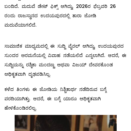
ಬಂದಿದೆ. ಮದುವೆ ಡೇಟ್​ ಫಿಕ್ಸ್ ಆಗಿದ್ದು, 2026ರ ಫೆಬ್ರವರಿ 26
ರಂದು ರಾಜಸ್ಥಾನದ ಉದಯಪುರದಲ್ಲಿ ತಾರಾ ಜೋಡಿ
ಮದುವೆಯಾಗಲಿದೆ.
ಸಾಮಾಜಿಕ ಮಾಧ್ಯಮದಲ್ಲಿ ಈ ಸುದ್ದಿ ವೈರಲ್ ಆಗಿದ್ದು, ಉದಯಪುರದ
ಸುಂದರ ಅರಮನೆಯಲ್ಲಿ ವಿವಾಹ ನಡೆಯಲಿದೆ ಎನ್ನಲಾಗಿದೆ. ಆದರೆ, ಈ
ಸುದ್ದಿಯನ್ನು ರಶ್ಮಿಕಾ ಮಂದಣ್ಣ ಅಥವಾ ವಿಜಯ್ ದೇವರಕೊಂಡ
ಅಧಿಕೃತವಾಗಿ ದೃಢಪಡಿಸಿಲ್ಲ.
ಕಳೆದ ತಿಂಗಳು ಈ ಜೋಡಿಯ ನಿಶ್ಚಿತಾರ್ಥ ನಡೆದಿರುವ ಬಗ್ಗೆ
ವರದಿಯಾಗಿತ್ತು. ಆದರೆ, ಈ ಬಗ್ಗೆ ಯಾರೂ ಅಧಿಕೃತವಾಗಿ
ಹೇಳಿಕೊಂಡಿರಲಿಲ್ಲ.