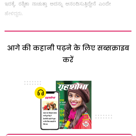
ಇದಕ್ಕೆ, ರಶ್ಮಿಕಾ ನಾಚುತ್ತಾ ಅದನ್ನು ಆನಂದಿಸುತ್ತಿದ್ದೇನೆ ಎಂದೇ
ಹೇಳಿದ್ದರು.
आगे की कहानी पढ़ने के लिए सब्सक्राइब
करें