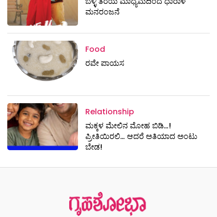
ಬೆಳ್ಳಿ ತೆರೆಯ ಮಾಧ್ಯಮದಿಂದ ಧಾರಾಳ
ಮನರಂಜನೆ
Food
ರವೇ ಪಾಯಸ
Relationship
ಮಕ್ಕಳ ಮೇಲಿನ ಮೋಹ ಬಿಡಿ…!
ಪ್ರೀತಿಯಿರಲಿ… ಆದರೆ ಅತಿಯಾದ ಅಂಟು
ಬೇಡ!